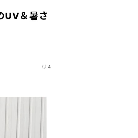
のUV＆暑さ
4