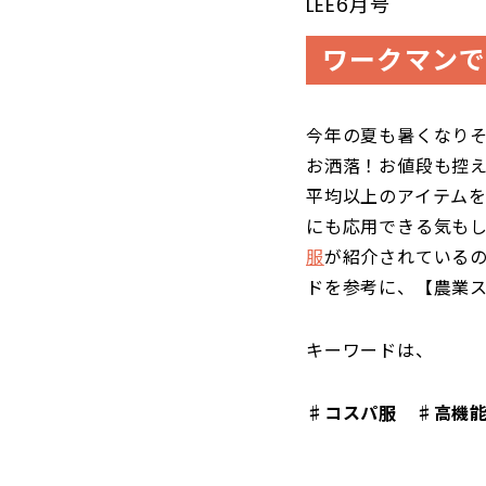
LEE6月号
ワークマンで
今年の夏も暑くなりそ
お洒落！お値段も控
平均以上のアイテム
にも応用できる気もし
服
が紹介されているの
ドを参考に、【農業
キーワードは、
♯コスパ服 ♯高機