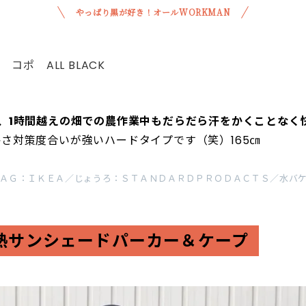
やっぱり黒が好き！オールWORKMAN
、1時間越えの畑での農作業中もだらだら汗をかくことなく
さ対策度合いが強いハードタイプです（笑）165㎝
ＢＡＧ：ＩＫＥＡ／じょうろ：ＳＴＡＮＤＡＲＤＰＲＯＤＡＣＴＳ／水バ
熱サンシェードパーカー＆ケープ