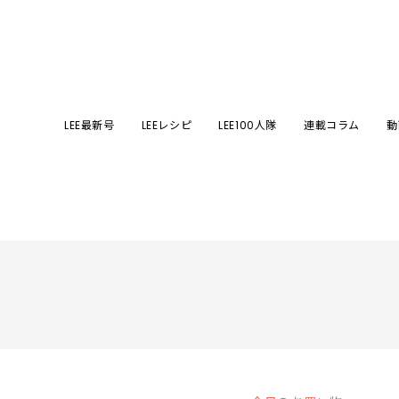
LEE最新号
LEEレシピ
LEE100人隊
連載コラム
動