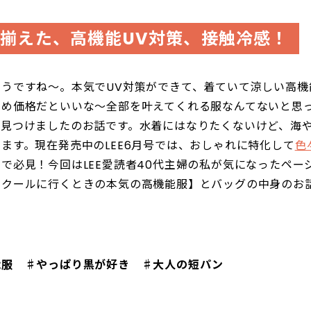
揃えた、高機能UV対策、接触冷感！
うですね～。本気でUV対策ができて、着ていて涼しい高機
えめ価格だといいな～全部を叶えてくれる服なんてないと思
を見つけましたのお話です。水着にはなりたくないけど、海
ます。現在発売中のLEE6月号では、おしゃれに特化して
色
で必見！今回はLEE愛読者40代主婦の私が気になったペー
スクールに行くときの本気の高機能服】とバッグの中身のお
能服 ♯やっぱり黒が好き ♯大人の短パン