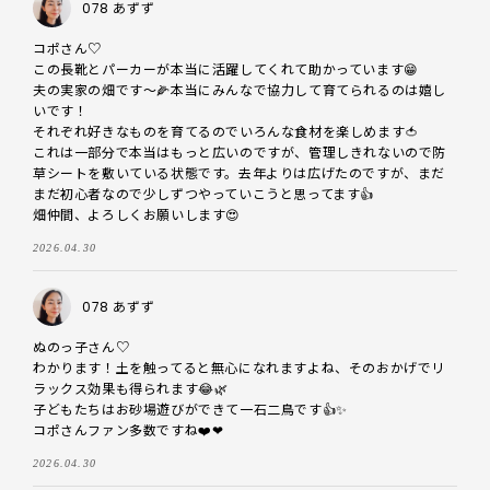
078 あずず
コポさん♡

この長靴とパーカーが本当に活躍してくれて助かっています😁

夫の実家の畑です〜🌽本当にみんなで協力して育てられるのは嬉し
いです！

それぞれ好きなものを育てるのでいろんな食材を楽しめます🍅

これは一部分で本当はもっと広いのですが、管理しきれないので防
草シートを敷いている状態です。去年よりは広げたのですが、まだ
まだ初心者なので少しずつやっていこうと思ってます👍️

畑仲間、よろしくお願いします😍
2026.04.30
078 あずず
ぬのっ子さん♡

わかります！土を触ってると無心になれますよね、そのおかげでリ
ラックス効果も得られます😂🌿

子どもたちはお砂場遊びができて一石二鳥です👍️✨️

コポさんファン多数ですね❤️❤
2026.04.30