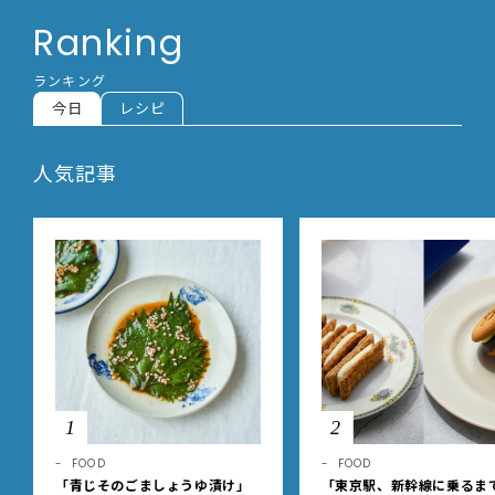
Ranking
ランキング
今日
レシピ
人気記事
1
2
FOOD
FOOD
「青じそのごましょうゆ漬け」
「東京駅、新幹線に乗るま