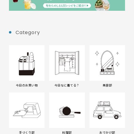
Category
今日のお買い物
今日なに着てる？
美容部
手づくり部
料理部
おでかけ部