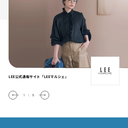
「LEE DAYS」本物志向にときめく。大人カ
ジュアル＆暮らしの雑貨
2
|
5