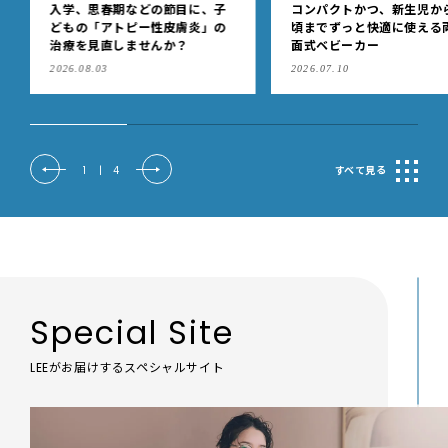
コンパクトかつ、新生児から4歳
シーンに合わせて賢く使い
頃までずっと快適に使える両対
け！暑い夏こそ！ 予定あり
面式ベビーカー
考える「ブラデリスニュー
ク」の快適ブラジャー
2026.07.10
2026.07.07
2
|
4
すべて見る
Special Site
LEEがお届けするスペシャルサイト