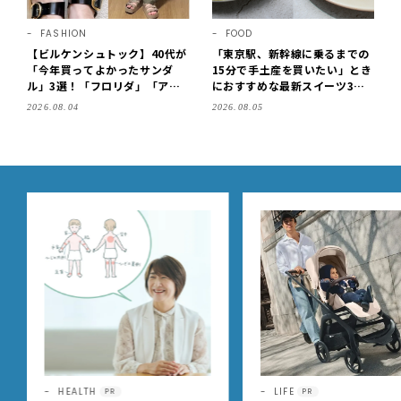
FASHION
FOOD
【ビルケンシュトック】40代が
「東京駅、新幹線に乗るまでの
「今年買ってよかったサンダ
15分で手土産を買いたい」とき
ル」3選！「フロリダ」「アリ
におすすめな最新スイーツ3選
ゾナ」の履き心地＆サイズ選び
【東京駅改札内・朝8時開店】
2026.08.04
2026.08.05
もご紹介【LEE100人隊・202
6】
LIFE
FASHION
PR
PR