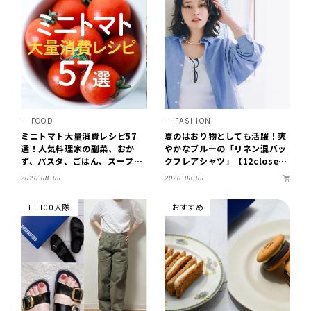
FOOD
FASHION
ミニトマト大量消費レシピ57
夏のはおり物としても活躍！爽
選！人気料理家の副菜、おか
やかなブルーの「リネン混バッ
ず、パスタ、ごはん、スープま
クフレアシャツ」【12close
で【保存版】
t】
2026.08.05
2026.08.05
LEE100人隊
おすすめ