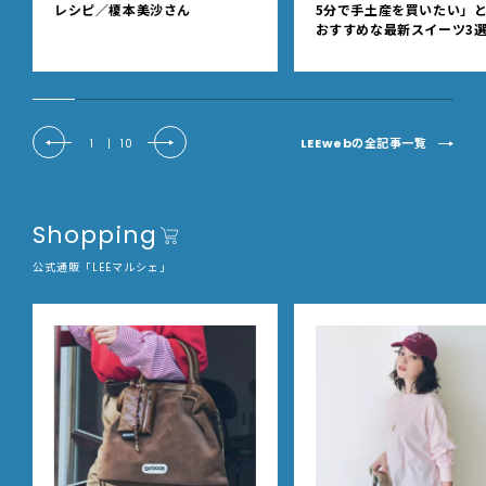
レシピ／榎本美沙さん
5分で手土産を買いたい」
おすすめな最新スイーツ3
【東京駅改札内・朝8時開
LEEwebの全記事一覧
1
|
10
Shopping
公式通販「LEEマルシェ」