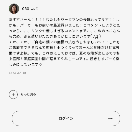
030 コポ
あずずさーん！！！！わたしもワークマンの長靴もってます！！し
かも、パーカーもお揃いの最近買いました！とコメントしようと思
ったら、、、リンクや優しすぎるコメントまで、、、ぬのっこさん
も含め、お気遣いいただきありがとうございます( ﾉД`)

てか、てか、ご自宅の畑？の面積の広さうらやましい～！！しかも
ご親族でできるなんて素敵！土つくりってほーんと地味だけど重労
働ですよね。でも、これさえしておけば、夏の収穫が楽しみですね
♪庭部！家庭菜園仲間が増えてうれしーいです。続きもすごーく楽
しみにしています♡
2026.04.30
もっと見る
ログイン