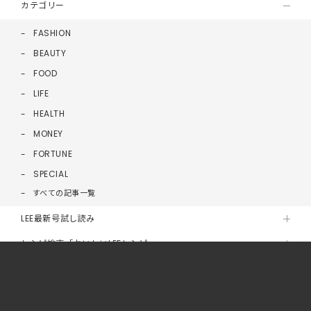
カテゴリー
FASHION
BEAUTY
FOOD
LIFE
HEALTH
MONEY
FORTUNE
SPECIAL
すべての記事一覧
LEE最新号試し読み
レシピ検索「おいしいLEEレシピ」
読者ブロガーLEE100人隊
連載コラム