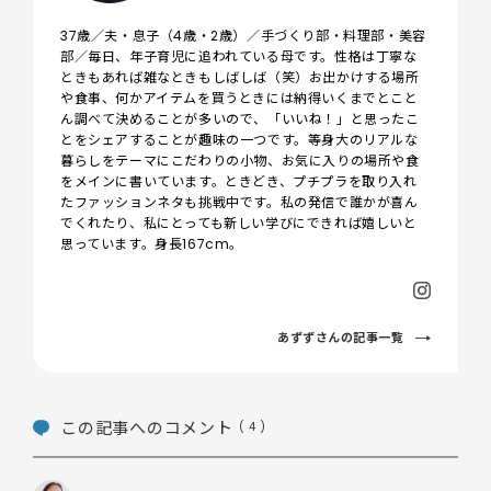
37歳／夫・息子（4歳・2歳）／手づくり部・料理部・美容
部／毎日、年子育児に追われている母です。性格は丁寧な
ときもあれば雑なときもしばしば（笑）お出かけする場所
や食事、何かアイテムを買うときには納得いくまでとこと
ん調べて決めることが多いので、「いいね！」と思ったこ
とをシェアすることが趣味の一つです。等身大のリアルな
暮らしをテーマにこだわりの小物、お気に入りの場所や食
をメインに書いています。ときどき、プチプラを取り入れ
たファッションネタも挑戦中です。私の発信で誰かが喜ん
でくれたり、私にとっても新しい学びにできれば嬉しいと
思っています。身長167cm。
あずずさんの記事一覧
この記事へのコメント
( 4 )