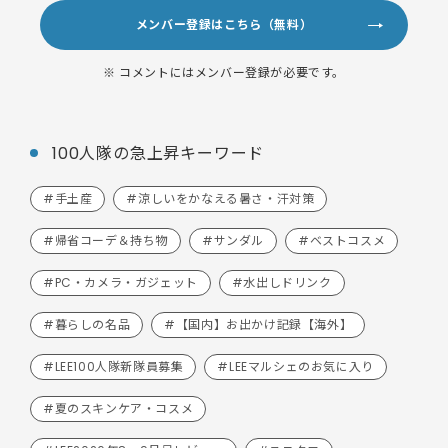
メンバー登録はこちら（無料）
※ コメントにはメンバー登録が必要です。
100人隊の急上昇キーワード
#手土産
#涼しいをかなえる暑さ・汗対策
#帰省コーデ＆持ち物
#サンダル
#ベストコスメ
#PC・カメラ・ガジェット
#水出しドリンク
#暮らしの名品
#【国内】お出かけ記録【海外】
#LEE100人隊新隊員募集
#LEEマルシェのお気に入り
#夏のスキンケア・コスメ