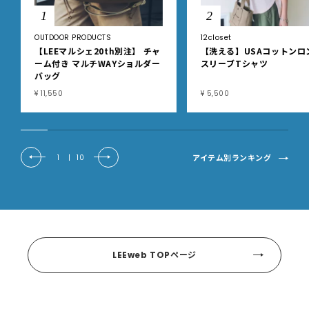
1
2
OUTDOOR PRODUCTS
12closet
【LEEマルシェ20th別注】 チャ
【洗える】USAコットンロ
ーム付き マルチWAYショルダー
スリーブTシャツ
バッグ
¥ 11,550
¥ 5,500
アイテム別ランキング
1
|
10
LEEweb TOPページ