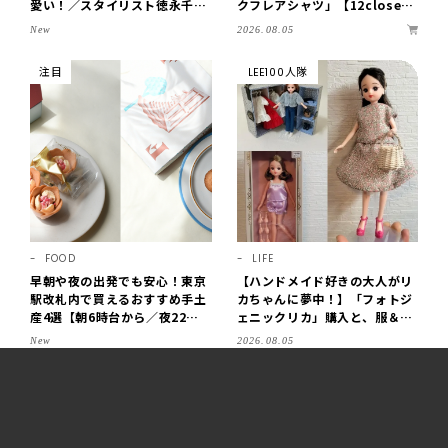
愛い！／スタイリスト徳永千夏
クフレアシャツ」【12close
さん【おやこども名品】
t】
2026.08.05
New
注目
LEE100人隊
FOOD
LIFE
早朝や夜の出発でも安心！東京
【ハンドメイド好きの大人がリ
駅改札内で買えるおすすめ手土
カちゃんに夢中！】「フォトジ
産4選【朝6時台から／夜22時
ェニックリカ」購入と、服＆ク
まで営業】
ローゼットの手づくり実例をご
New
2026.08.05
紹介【LEE100人隊・2026】