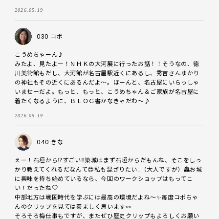
2026.05.19
030 コポ
こうめちゃーん♪

みたよ、見たよー！ＮＨＫの大河展に行ったお話！！そうなの、徳
川美術館もだし、大河館が名古屋駅近くにあるし、秀吉さんゆかり
の神社もその近くにあるんだよ～。ほーんと、名古屋にいらっしゃ
いませーだよ。もっと、もっと、こうめちゃん＆ご家族が名古屋に
着たくなるように、ＢＬＯＧ書かなきゃだわ～♪
2026.05.19
040 きな
えー！石垣から⁉️すごい‼️築城はまず石垣からだもんね、そこをしっ
かり教えてくれるだなんて😍私も混ざりたい…（大人ですが）🏯お城
に興味を持ち始めているなら、今回のワークショップはもってこ
い！だったね♡

中部地方は戦国時代を学ぶには最高の環境だよね〜✨毎度コポちゃ
んのクリップを見ては羨ましく思います👀

そろそろ梅仕事もですが、またぜひ歴史クリップもよろしくお願い