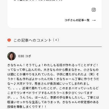
コポさんの記事一覧
この記事へのコメント
( 4 )
030 コポ
きなちゃん！そうでしょ！わたしも石垣が作れるってことがすご！
ってなって申し込んだの。大きなものから積まなきゃ、小さなもの
は間にとか横やりを入れていたら、子供に煙たがられたよ（笑）そ
うか！私も作ればよかったんだね！きなちゃーん丁寧に作りそうだ
な～♪大河ドラマ、秀吉さんが長浜城にいってしまわれまし
て、、、。近場で周れていたことが、このままハマっていったらど
こまでワンオペドライブするんだろう～と多少びくついてます
が、、。うんうん、ほーんと、季節の手仕事もしたいし、丁寧とは
程遠いせっかちな生活しておりまっす。きなちゃんの安定感のある
投稿を尊敬しまくりです！！