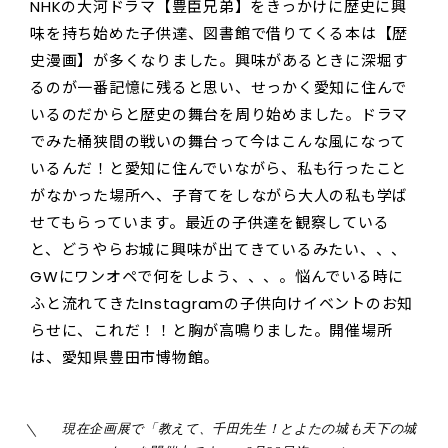
NHKの大河ドラマ【豊臣兄弟】をきっかけに歴史に興
味を持ち始めた子供達、図書館で借りてくる本は【歴
史漫画】が多くなりました。興味があるときに深堀す
るのが一番記憶に残ると思い、せっかく愛知に住んで
いるのだからと歴史の舞台を周り始めました。ドラマ
でみた桶狭間の戦いの舞台って今はこんな風になって
いるんだ！と愛知に住んでいながら、私も行ったこと
がなかった場所へ、子育てをしながら大人の私も学ば
せてもらっています。最近の子供達を観察している
と、どうやらお城に興味が出てきているみたい、、、
GWにワンオペで何をしよう、、、。悩んでいる時に
ふと流れてきたInstagramの子供向けイベントのお知
らせに、これだ！！と胸が高鳴りました。開催場所
は、愛知県豊田市博物館。
現在企画展で「教えて、千田先生！とよたの城も天下の城