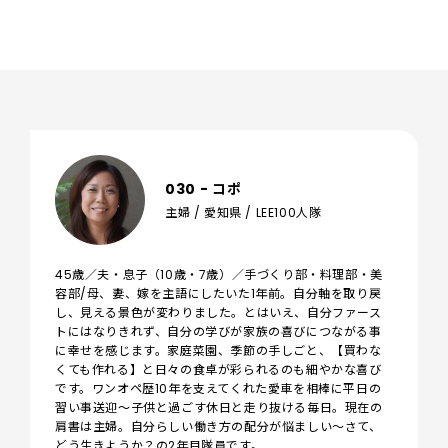
030 - コポ
主婦 / 愛知県 / LEE100人隊
45歳／夫・息子（10歳・7歳）／手づくり部・料理部・美
容部/母、妻、嫁を主語にしたいた1年前。自分軸を取り戻
し、見える景色が変わりました。とはいえ、自分ファース
トにはなりきれず、自分の学びが家族の喜びにつながる事
に幸せを感じます。家庭菜園、季節の手しごと、【買わな
くても作れる】と日々の食卓が彩られるのも細やかな喜び
です。ワンオペ歴10年を支えてくれた愛車を相棒に平日の
習い事送迎～子供と過ごす休日と走り抜ける毎日。現在の
肩書は主婦。自分らしい働き方の配分が悩ましい～さて、
どう生きようか？の2年目隊員です。