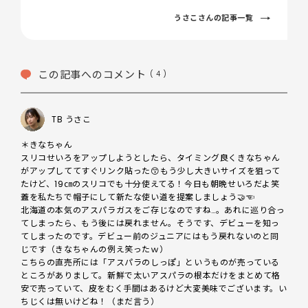
うさこさんの記事一覧
この記事へのコメント
( 4 )
TB うさこ
＊きなちゃん

スリコせいろをアップしようとしたら、タイミング良くきなちゃん
がアップしててすぐリンク貼った😙もう少し大きいサイズを狙って
たけど、19㎝のスリコでも十分使えてる！今日も朝晩せいろだよ笑

蓋を私たちで帽子にして新たな使い道を提案しましょう🤝☜

北海道の本気のアスパラガスをご存じなのですね…。あれに巡り合っ
てしまったら、もう後には戻れません。そうです、デビューを知っ
てしまったのです。デビュー前のジュニアにはもう戻れないのと同
じです（きなちゃんの例え笑ったｗ）

こちらの直売所には「アスパラのしっぽ」というものが売っている
ところがありまして。新鮮で太いアスパラの根本だけをまとめて格
安で売っていて、皮をむく手間はあるけど大変美味でございます。い
ちじくは無いけどね！（まだ言う）