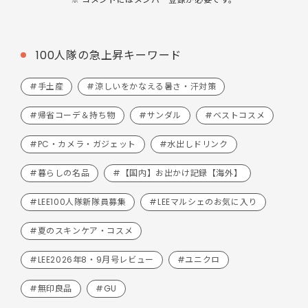
100人隊の急上昇キーワード
#手土産
#涼しいをかなえる暑さ・汗対策
#帰省コーデ＆持ち物
#サンダル
#ベストコスメ
#PC・カメラ・ガジェット
#水出しドリンク
#暮らしの名品
#【国内】お出かけ記録【海外】
#LEE100人隊新隊員募集
#LEEマルシェのお気に入り
#夏のスキンケア・コスメ
#LEE2026年8・9月号レビュー
#ユニクロ
#無印良品
#GU