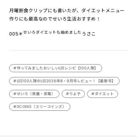
月曜断食クリップにも書いたが、ダイエットメニュー
作りにも最高なのでせいろ生活おすすめ！
せいろダイエットも始めました
005＊
うさこ
#作ってみましたおいしいLEEレシピ【100人隊】
#LEE100人隊のLEE2026年8・9月号レビュー！【最新号】
#せいろ（蒸籠・蒸篭）
#りよ子
#ダイエット
#3COINS（スリーコインズ）