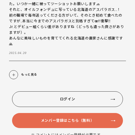
た。いつか一緒に被ってツーショットお願いします🧢

それと、オイルフォンデュに写っている北海道のアスパラガス…！

前の職場で毎年送ってくださる方がいて、そのとき初めて食べたの
ですが…本当に今までのアスパラガスと別格すぎて🫨‼️衝撃‼️

Jr.とデビュー組くらい差がありますね（どっちも違った良さがあり
ますが）。

あんなに美味しいものを育ててくれる北海道の農家さんに感謝です
🙏
2025.04.20
もっと見る
ログイン
メンバー登録はこちら（無料）
※ コメントにはメンバー登録が必要です。