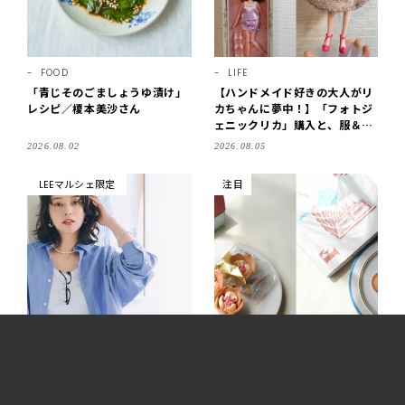
FOOD
LIFE
「青じそのごましょうゆ漬け」
【ハンドメイド好きの大人がリ
レシピ／榎本美沙さん
カちゃんに夢中！】「フォトジ
ェニックリカ」購入と、服＆ク
ローゼットの手づくり実例をご
2026.08.02
2026.08.05
紹介【LEE100人隊・2026】
LEEマルシェ限定
注目
FASHION
FOOD
夏のはおり物としても活躍！爽
早朝や夜の出発でも安心！東京
やかなブルーの「リネン混バッ
駅改札内で買えるおすすめ手土