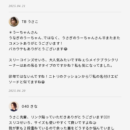
2025.04.21
TB うさこ
＊うーちゃんさん

うなぎのうーちゃん…ではなく、うさぎのうーちゃんさん🐰またまた
コメントありがとうございます！

バカウケもありがとうございます😂

スリーコインズせいろ、大人気みたいですねぇ💦メイクブラシクリ
ーナーはあの吊るすタイプのですかね？私も気になってました。

卯年ではないんですね！ニトリのクッションから♡私の名付けエピ
ソードと似てますね😁
2025.04.20
040 きな
うさこ先輩、リンク貼っていただきありがとうございます🙇‍♀️‼️

スリコせいろ、サイズも使いやすくて良いですよね🤝

我が家も２段重ねているので余った蓋をどうするか悩んでいまし