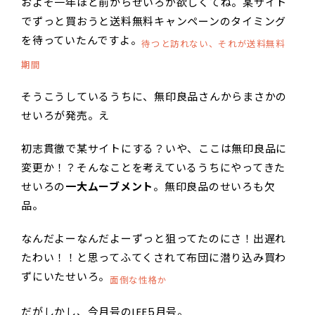
およそ一年ほど前からせいろが欲しくてね。某サイト
でずっと買おうと送料無料キャンペーンのタイミング
を待っていたんですよ。
待つと訪れない、それが送料無料
期間
そうこうしているうちに、無印良品さんからまさかの
せいろが発売。え
初志貫徹で某サイトにする？いや、ここは無印良品に
変更か！？そんなことを考えているうちにやってきた
せいろの
一大ムーブメント
。無印良品のせいろも欠
品。
なんだよーなんだよーずっと狙ってたのにさ！出遅れ
たわい！！と思ってふてくされて布団に潜り込み買わ
ずにいたせいろ。
面倒な性格か
だがしかし、今月号のLEE5月号。