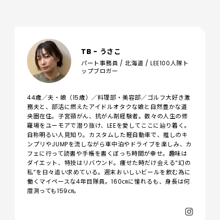
TB - うさこ
パート事務員 / 北海道 / LEE100人隊ト
ップブロガー
44歳／夫・娘（15歳）／料理部・美容部／ゴルフ大好き激
務夫と、部活に燃えたアイドルオタクな娘と自然豊かな道
央圏在住。子宮頸がん、抗がん剤経験者。数々の人生の修
羅場をユーモアで潜り抜け、LEEを愛してここに辿り着く。
自称明るい人見知り。カスタムした軽自動車で、推しのキ
ンプリやJUMPを流しながら車中泊やドライブを楽しみ、カ
フェに行って読書や手帳を書くぼっち時間が幸せ。趣味は
ダイエット、特技はリバウンド。痩せた時だけ会える“幻の
私”を日々追い求めている。週末おいしいビールを飲む為に
働くマイペースな4年目隊員。160㎝に憧れるも、身長は何
度測っても159㎝。