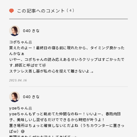
この記事へのコメント
( 4 )
040 きな
コポちゃん🥟

買えたのよー！最終日の寝る前に現れたから、タイミング良かった
んかなぁ⁇

いやー、コポちゃんの読み応えあるせいろクリップはすごかったで
す…師匠と呼ばせて⁇🤣

ステンレス蒸し器が私の心を捉えて離さないよ…。
2025.04.16
040 きな
yaeちゃん🥟

yaeちゃんもずっと眺めてた仲間なのねー！いいよー、春雨肉団
子、美味しいし混ぜるだけでできるから時短が叶うよ！

置き場所はちょっと確保しないとだよね（うちカウンターに置きっ
ぱｗ）😅
