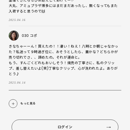
整理できたらぜひお迎えしてあげてー✨

大丸、アミュプラザ博多にはまだまだあったし、無くなってもまた
入荷すると思うので🙌
2025.04.16
030 コポ
きなちゃーーん！買えたの！！凄い！ねえ！八時とか朝じゃなかっ
た？私迷って９時過ぎ位に、おそうとしたら、蓋かな？どちらかが
売り切れでさ、、諦めたの。それが運命と。

もう、すんごくどれもおいしそう！焼売の丁寧さに、私のクリッ
プ、差し替えたいよ(笑)丁寧なクリップ、心が洗われたよ。ありが
とう♪
2025.04.14
もっと見る
ログイン