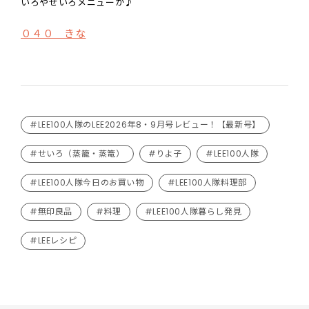
いろやせいろメニューが♪
０４０ きな
#LEE100人隊のLEE2026年8・9月号レビュー！【最新号】
#せいろ（蒸籠・蒸篭）
#りよ子
#LEE100人隊
#LEE100人隊今日のお買い物
#LEE100人隊料理部
#無印良品
#料理
#LEE100人隊暮らし発見
#LEEレシピ