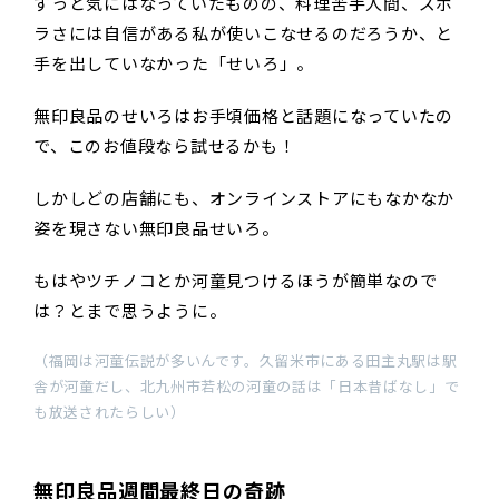
ずっと気にはなっていたものの、料理苦手人間、ズボ
ラさには自信がある私が使いこなせるのだろうか、と
手を出していなかった「せいろ」。
無印良品のせいろはお手頃価格と話題になっていたの
で、このお値段なら試せるかも！
しかしどの店舗にも、オンラインストアにもなかなか
姿を現さない無印良品せいろ。
もはやツチノコとか河童見つけるほうが簡単なので
は？とまで思うように。
（福岡は河童伝説が多いんです。久留米市にある田主丸駅は駅
舎が河童だし、北九州市若松の河童の話は「日本昔ばなし」で
も放送されたらしい）
無印良品週間最終日の奇跡