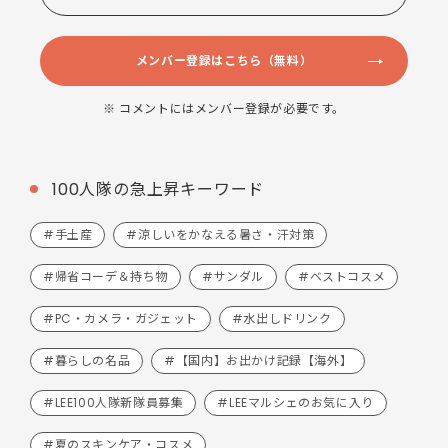
メンバー登録はこちら（無料）
※ コメントにはメンバー登録が必要です。
100人隊の急上昇キーワード
#手土産
#涼しいをかなえる暑さ・汗対策
#帰省コーデ＆持ち物
#サンダル
#ベストコスメ
#PC・カメラ・ガジェット
#水出しドリンク
#暮らしの名品
#【国内】お出かけ記録【海外】
#LEE100人隊新隊員募集
#LEEマルシェのお気に入り
#夏のスキンケア・コスメ