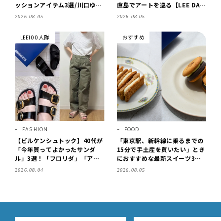
ッションアイテム3選/川口ゆか
直島でアートを巡る【LEE DAY
り
S club ミワコ】
2026.08.05
2026.08.05
LEE100人隊
おすすめ
FASHION
FOOD
【ビルケンシュトック】40代が
「東京駅、新幹線に乗るまでの
「今年買ってよかったサンダ
15分で手土産を買いたい」とき
ル」3選！「フロリダ」「アリ
におすすめな最新スイーツ3選
ゾナ」の履き心地＆サイズ選び
【東京駅改札内・朝8時開店】
2026.08.04
2026.08.05
もご紹介【LEE100人隊・202
6】