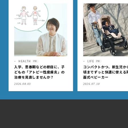
LIFE
FASHION
PR
PR
コンパクトかつ、新生児から4歳
シーンに合わせて賢く使い
頃までずっと快適に使える両対
け！暑い夏こそ！ 予定あり
面式ベビーカー
考える「ブラデリスニュー
ク」の快適ブラジャー
2026.07.10
2026.07.07
2
|
4
すべて見る