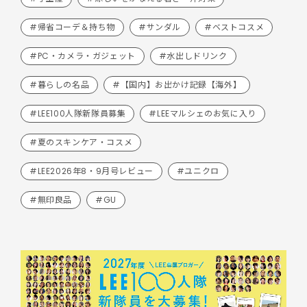
#帰省コーデ＆持ち物
#サンダル
#ベストコスメ
#PC・カメラ・ガジェット
#水出しドリンク
#暮らしの名品
#【国内】お出かけ記録【海外】
#LEE100人隊新隊員募集
#LEEマルシェのお気に入り
#夏のスキンケア・コスメ
#LEE2026年8・9月号レビュー
#ユニクロ
#無印良品
#GU