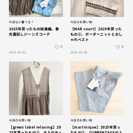
今日なに着てる？
今日のお買い物
2025年買ったもの総集編。春
【MAR court】2025年買った
先着回しジーンズコーデ
もの③。ボーダーニットとおし
ゃれベスト
0
0
2025.03.01
2025.02.28
今日のお買い物
今日のお買い物
【green label relaxing】20
【martinique】2025年買っ
25年買ったもの②。大人のチュ
たもの①。CURRENTAGEの上