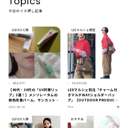
Topics
今日のイチ押し記事
LEE100人隊
LEEマルシェ限定
BEAUTY
FASHION
【40代・30代の「UV対策リッ
LEEマルシェ別注「チャーム付
プ」3選！】メンソレータムの
きマルチWAYショルダーバッ
唇色改善バーム、サンカットな
グ」【OUTDOOR PRODUCT
どを「夏の紫外線対策」に愛用
S ×LEE100人隊】第3弾はリッ
New
2026.08.06
中です【LEE読者のイチ押しコ
チ映えにこだわり！
スメ・2026】
LEE100人隊
おすすめ