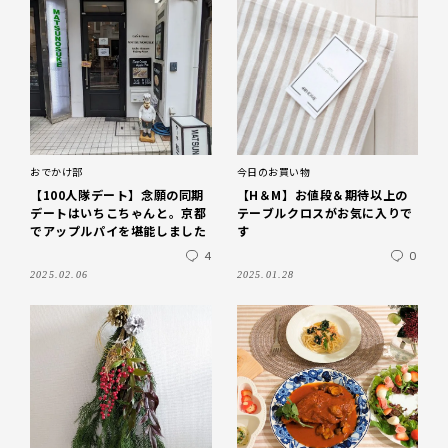
おでかけ部
今日のお買い物
【100人隊デート】念願の同期
【H＆М】お値段＆期待以上の
デートはいちこちゃんと。京都
テーブルクロスがお気に入りで
でアップルパイを堪能しました
す
4
0
2025.02.06
2025.01.28