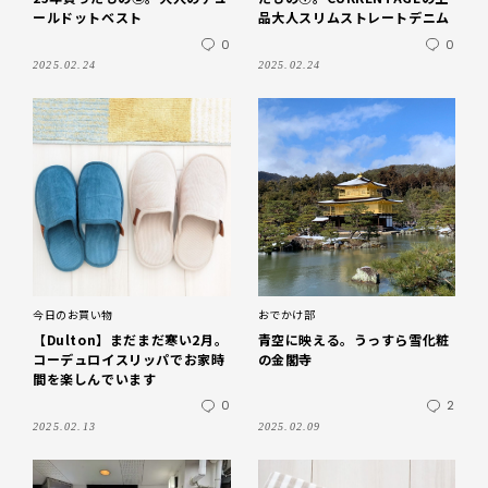
ールドットベスト
品大人スリムストレートデニム
0
0
2025.02.24
2025.02.24
今日のお買い物
おでかけ部
【Dulton】まだまだ寒い2月。
青空に映える。うっすら雪化粧
コーデュロイスリッパでお家時
の金閣寺
間を楽しんでいます
0
2
2025.02.13
2025.02.09