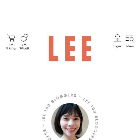
LEE
LEE
Login
Menu
マルシェ
100人隊