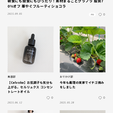
朝食にも間食にもぴったり！素材まるごとグラノラ 脂質7
0%オフ 華やぐフルーティショコラ
2025.09.05
0
PR
美容部
おでかけ部
【Celvoke】お肌調子も気分も
今年も義理の実家でイチゴ摘み
上がる。セルリュクス コンセン
をしました
トレートオイル
0
0
2025.06.12
2025.05.28