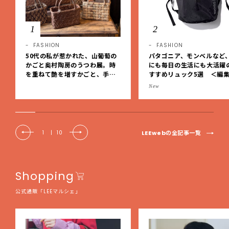
1
2
FASHION
FASHION
50代の私が惹かれた、山葡萄の
パタゴニア、モンベルなど
かごと奥村陶房のうつわ展。時
にも毎日の生活にも大活躍
を重ねて艶を増すかごと、手仕
すすめリュック5選 ＜編
事の美しさに出会いました。【L
レクト＞【LEEマルシェ】
New
EE DAYS club tanpopo】
LEEwebの全記事一覧
1
|
10
Shopping
公式通販「LEEマルシェ」