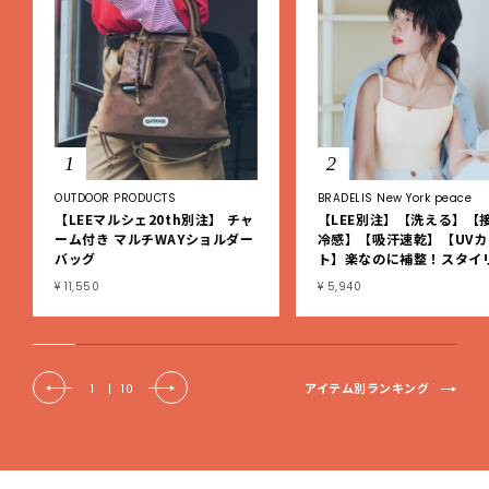
1
2
OUTDOOR PRODUCTS
BRADELIS New York peace
【LEEマルシェ20th別注】 チャ
【LEE別注】【洗える】【
ーム付き マルチWAYショルダー
冷感】【吸汗速乾】【UVカ
バッグ
ト】楽なのに補整！スタイ
シュ綿混ブラキャミ
¥ 11,550
¥ 5,940
アイテム別ランキング
1
|
10