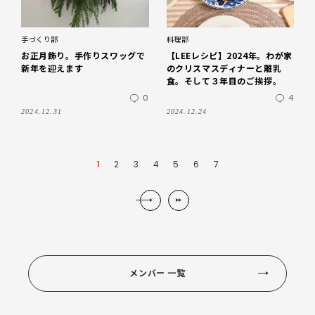
手づくり部
料理部
お正月飾り。手作りスワッグで
【LEEレシピ】2024年。わが家
新年を迎えます
のクリスマスディナーと離乳
食。そして３年目のご挨拶。
0
4
2024.12.31
2024.12.24
1
2
3
4
5
6
7
メンバー 一覧