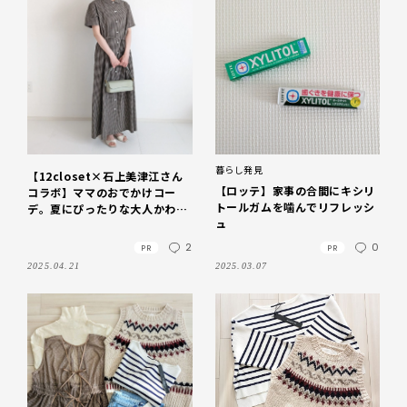
暮らし発見
【12closet×石上美津江さん
【ロッテ】家事の合間にキシリ
コラボ】ママのおでかけコー
トールガムを噛んでリフレッシ
デ。夏にぴったりな大人かわい
ュ
いギンガムチェックワンピース
をお試ししました
2
0
PR
PR
2025.04.21
2025.03.07