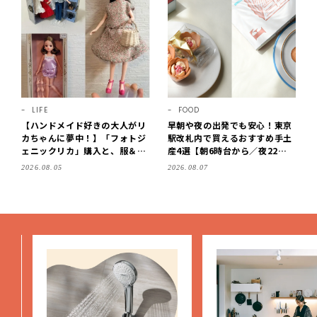
LIFE
FOOD
【ハンドメイド好きの大人がリ
早朝や夜の出発でも安心！東京
カちゃんに夢中！】「フォトジ
駅改札内で買えるおすすめ手土
ェニックリカ」購入と、服＆ク
産4選【朝6時台から／夜22時
ローゼットの手づくり実例をご
まで営業】
2026.08.05
2026.08.07
紹介【LEE100人隊・2026】