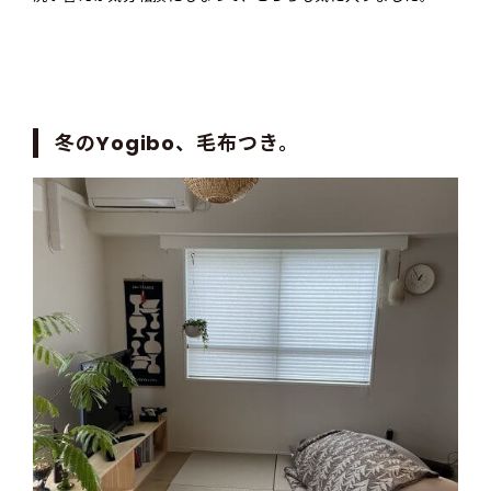
冬のYogibo、毛布つき。