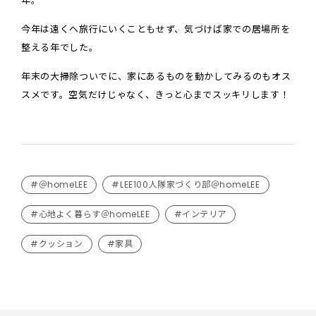
年。
今年は遠くへ旅行にいくこともせず、気づけば家での居場所を
整える年でした。
年末の大掃除ついでに、家にあるものを動かしてみるのもオス
スメです。空気だけじゃなく、きっと心までスッキリします！
#＠homeLEE
#LEE100人隊家づくり部＠homeLEE
#心地よく暮らす＠homeLEE
#インテリア
#クッション
#家具