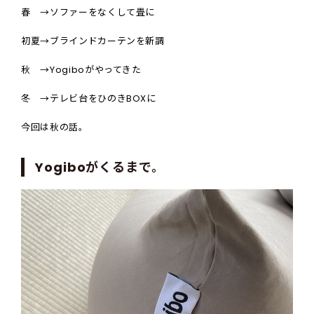
春
→
ソファーをなくして畳に
初夏
→
ブラインドカーテンを新調
秋
→Yogibo
がやってきた
冬
→
テレビ台をひのきBOXに
今回は秋の話。
Yogiboがくるまで。