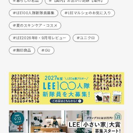
#暮らしの名品
#【国内】お出かけ記録【海外】
#LEE100人隊新隊員募集
#LEEマルシェのお気に入り
#夏のスキンケア・コスメ
#LEE2026年8・9月号レビュー
#ユニクロ
#無印良品
#GU