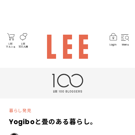
LEE
LEE
Login
Menu
マルシェ
100人隊
暮らし発見
Yogiboと畳のある暮らし。