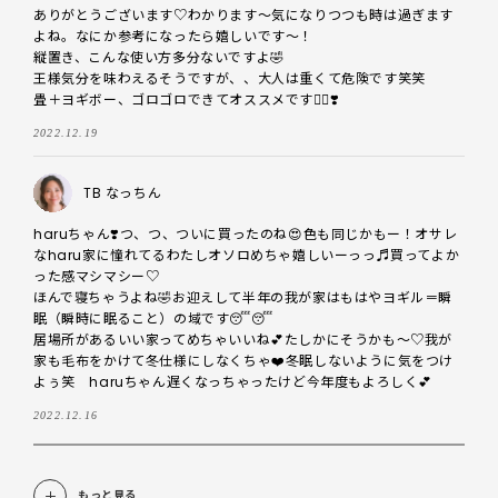
ありがとうございます♡わかります〜気になりつつも時は過ぎます
よね。なにか参考になったら嬉しいです〜！

縦置き、こんな使い方多分ないですよ🤣

王様気分を味わえるそうですが、、大人は重くて危険です笑笑

畳＋ヨギボー、ゴロゴロできてオススメです🙆‍♀️❣️
2022.12.19
TB なっちん
haruちゃん❣️つ、つ、ついに買ったのね😍色も同じかもー！オサレ
なharu家に憧れてるわたしオソロめちゃ嬉しいーっっ♬買ってよか
った感マシマシー♡

ほんで寝ちゃうよね🤣お迎えして半年の我が家はもはやヨギル＝瞬
眠（瞬時に眠ること）の域です😴😴

居場所があるいい家ってめちゃいいね💕たしかにそうかも〜♡我が
家も毛布をかけて冬仕様にしなくちゃ❤️冬眠しないように気をつけ
よぅ笑　haruちゃん遅くなっちゃったけど今年度もよろしく💕
2022.12.16
もっと見る