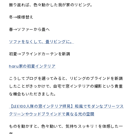
振り返れば、色々動かした我が家のリビング。
冬
→
模様替え
春
→
ソファーから畳へ
ソファをなくして、畳リビングに。
初夏
→
ブラインドカーテンを新調
haru家の初夏インテリア
こうしてブログを遡ってみると、リビングのブラインドを新調
したことがきっかけで、自宅で窓インテリアの撮影という貴重
な機会もいただきました。
【LEE100人隊の窓インテリア拝見】和風でモダンなプリーツス
クリーンやウッドブラインドで異なる光の空間
ものを動かすと、色々動いて、気持ちスッキリ！を体感した一