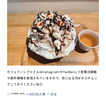
カフェクノップゥさんはInstagramやTwitterにて営業日情報
や新作情報を発信されていますので、気になる方はぜひチェッ
クしてみてくださいね◎
⋆⸜ᵀᴴᴬᴺᴷ ᵞᴼᵁ⸝⋆
LEE100人隊
／
はな