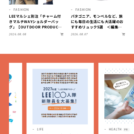
FASHION
FASHION
LEEマルシェ別注「チャーム付
パタゴニア、モンベルなど、旅
きマルチWAYショルダーバッ
にも毎日の生活にも大活躍のお
グ」【OUTDOOR PRODUCT
すすめリュック5選 ＜編集部
S ×LEE100人隊】第3弾はリッ
セレクト＞【LEEマルシェ】
2026.08.08
2026.08.07
チ映えにこだわり！
LIFE
HEALTH
PR