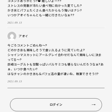
コメントありがとう?❤️ 嬉しいよー??

ストレスの発散が冷たい食べ物に向かった夏でした?

かき氷とパフェたくさん食べたからもう悔いはナシ?

いつかアオイちゃんとも一緒に行きたいなぁ??
2021.09.13
アオイ
今ごろコメントごめんね〜?

どのかき氷も美味しそうで食い入るように見ていたよ?

シャインマスカットにアールグレイ合わせだなんて美味しいに決ま
ってる〜?

巨峰ヨーグルトも甘酸っぱいバルサミコも堪らないんだろうなぁ?あ
ぁ、いつか食べたい?

はなチャンのかき氷も&パフェ活の量が凄いね、執筆できそう‼︎?
2021.09.13
ログイン