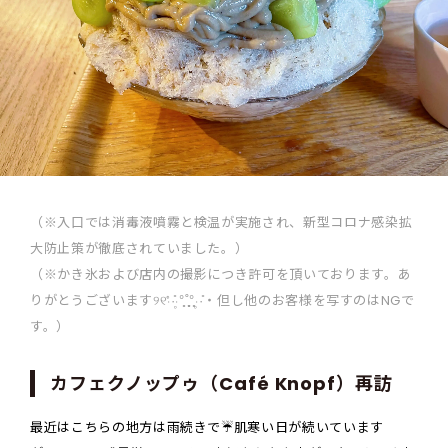
（※入口では消毒液噴霧と検温が実施され、新型コロナ感染拡
大防止策が徹底されていました。）
（※かき氷および店内の撮影につき許可を頂いております。あ
りがとうございます୨୧‧̍̊·̊‧̥°̩̥˚̩̩̥͙°̩̥‧̥·̊‧但し他のお客様を写すのはNGで
す。）
カフェクノップゥ（Café Knopf）再訪
最近はこちらの地方は雨続きで☔️肌寒い日が続いています