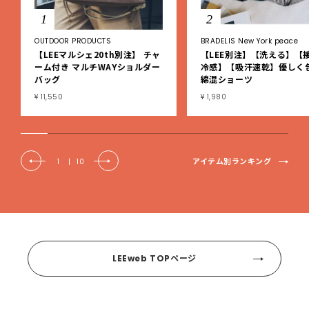
1
2
OUTDOOR PRODUCTS
BRADELIS New York peace
【LEEマルシェ20th別注】 チャ
【LEE別注】【洗える】【
ーム付き マルチWAYショルダー
冷感】【吸汗速乾】優しく
バッグ
綿混ショーツ
¥ 11,550
¥ 1,980
アイテム別ランキング
1
|
10
LEEweb TOPページ