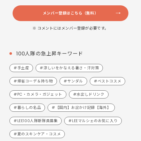
メンバー登録はこちら（無料）
※ コメントにはメンバー登録が必要です。
100人隊の急上昇キーワード
#手土産
#涼しいをかなえる暑さ・汗対策
#帰省コーデ＆持ち物
#サンダル
#ベストコスメ
#PC・カメラ・ガジェット
#水出しドリンク
#暮らしの名品
#【国内】お出かけ記録【海外】
#LEE100人隊新隊員募集
#LEEマルシェのお気に入り
#夏のスキンケア・コスメ