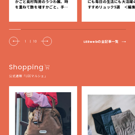
かごと奥村陶房のうつわ展。時
にも毎日の生活にも大活躍
を重ねて艶を増すかごと、手仕
すすめリュック5選 ＜編
事の美しさに出会いました。【L
レクト＞【LEEマルシェ】
EE DAYS club tanpopo】
LEEwebの全記事一覧
1
|
10
Shopping
公式通販「LEEマルシェ」