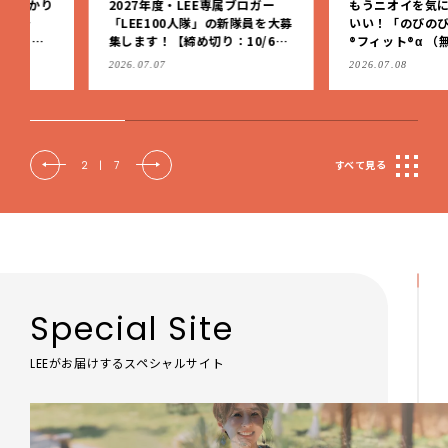
2027年度・LEE専属ブロガー
もうニオイを気にしなくっ
「LEE100人隊」の新隊員を大募
いい！「のびのび®サロン
集します！【締め切り：10/6
®フィット®α （無臭性）」
（火）】
肩こりや足腰のダルさを出
2026.07.07
2026.07.08
もケア
2
|
7
すべて見る
Special Site
LEEがお届けするスペシャルサイト