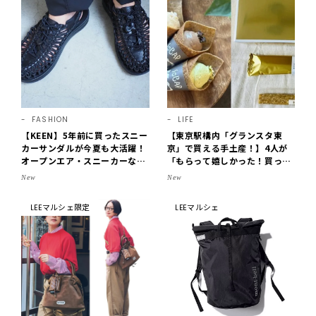
FASHION
LIFE
【KEEN】5年前に買ったスニー
【東京駅構内「グランスタ東
カーサンダルが今夏も大活躍！
京」で買える手土産！】4人が
オープンエア・スニーカーなら
「もらって嬉しかった！買って
涼しくて歩きやすい【LEE編集
よかった」スイーツを拝見♪G
New
New
部の「お気に入り、語らせ
OD BLESS BUTTERのバター
て！」#71】
菓子、SOBAPのミニクレー
LEEマルシェ限定
LEEマルシェ
プ…etc.【2026】