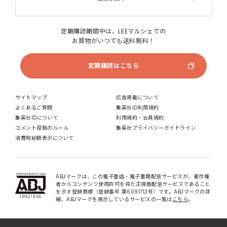
定期購読期間中は、LEEマルシェでの
お買物がいつでも送料無料！
定期購読はこちら
サイトマップ
広告掲載について
よくあるご質問
集英社ID利用規約
集英社IDについて
利用規約・会員規約
コメント投稿のルール
集英社プライバシーガイドライン
消費税総額表示について
ABJマークは、この電子書店・電子書籍配信サービスが、著作権
者からコンテンツ使用許可を得た正規版配信サービスであること
を示す登録商標（登録番号 第6091713号）です。ABJマークの詳
細、ABJマークを掲示しているサービスの一覧は
こちら
。