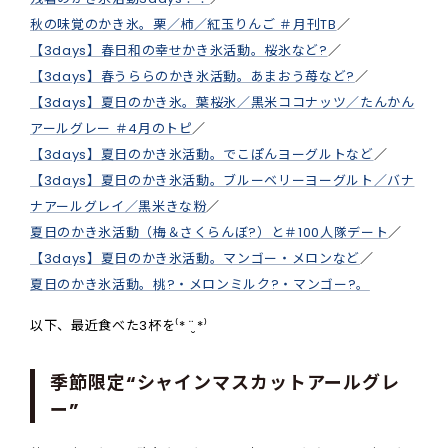
秋の味覚のかき氷。栗／柿／紅玉りんご ＃月刊TB
／
【3days】春日和の幸せかき氷活動。桜氷など?
／
【3days】春うららのかき氷活動。あまおう苺など?
／
【3days】夏日のかき氷。葉桜氷／黒米ココナッツ／たんかん
アールグレー ＃4月のトピ
／
【3days】夏日のかき氷活動。でこぽんヨーグルトなど
／
【3days】夏日のかき氷活動。ブルーベリーヨーグルト／バナ
ナアールグレイ／黒米きな粉
／
夏日のかき氷活動（梅＆さくらんぼ?）と＃100人隊デート
／
【3days】夏日のかき氷活動。マンゴー・メロンなど
／
夏日のかき氷活動。桃?・メロンミルク?・マンゴー?。
以下、最近食べた3杯を⁽* ¨̮ *⁾
季節限定“シャインマスカットアールグレ
ー”