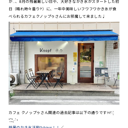
が…、8月の残暑厳しい日や、大好きなかき氷がスタートした初
日（晴れ時々曇り?）に、一年中美味しいフワフワかき氷が食
べられるカフェクノップゥさんにお邪魔して来ました♩
カフェ クノップゥさん関連の過去記事は以下の通りです୨୧‧̍̊·̊‧̥
°̩̥˚̩̩̥͙°̩̥‧̥·̊‧
残暑のかき氷活動3days！！
／