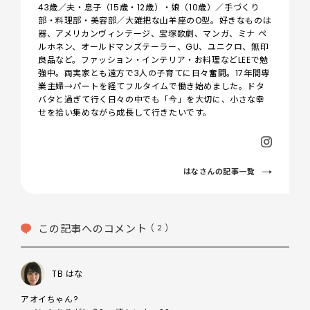
43歳／夫・息子（15歳・12歳）・娘（10歳）／手づくり
部・料理部・美容部／大雑把な山羊座のO型。好きなものは
器、アメリカンヴィンテージ、宝塚歌劇、マンガ、ミナ ペ
ルホネン、オールドマンズテーラー、GU、ユニクロ、無印
良品など。ファッション・インテリア・お料理などLEEで勉
強中。両実家とも遠方で3人の子育てに日々奮闘。17年間専
業主婦→パートを経てフルタイムで働き始めました。ドタ
バタと過ぎて行く日々の中でも「今」を大切に、小さな幸
せを拾い集めながら成長して行きたいです。
はなさんの記事一覧
この記事へのコメント
( 2 )
TB はな
アオイちゃん?
