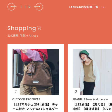
LEEwebの全記事一覧
1
|
10
Shopping
公式通販「LEEマルシェ」
1
2
OUTDOOR PRODUCTS
BRADELIS New York peace
【LEEマルシェ20th別注】 チャ
【LEE別注】【洗える】【
ーム付き マルチWAYショルダー
冷感】【吸汗速乾】【UVカ