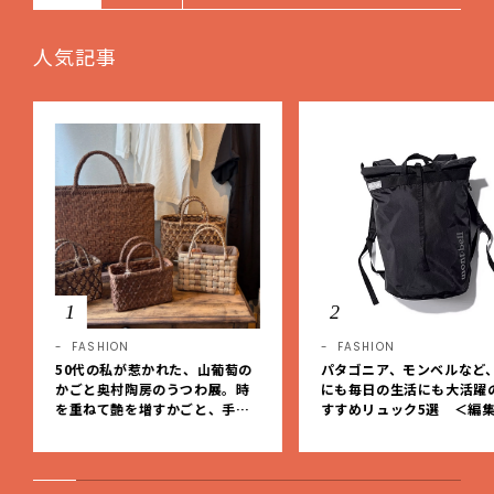
人気記事
1
2
FASHION
FASHION
50代の私が惹かれた、山葡萄の
パタゴニア、モンベルなど
かごと奥村陶房のうつわ展。時
にも毎日の生活にも大活躍
を重ねて艶を増すかごと、手仕
すすめリュック5選 ＜編
事の美しさに出会いました。【L
レクト＞【LEEマルシェ】
EE DAYS club tanpopo】