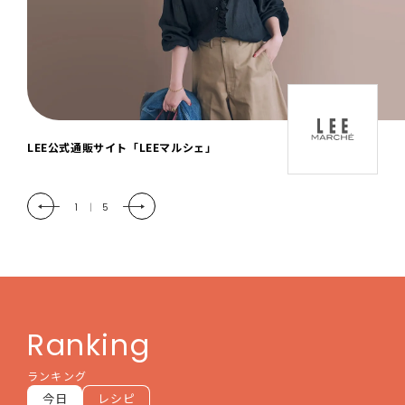
「LEE DAYS」本物志向にときめく。大人カ
ジュアル＆暮らしの雑貨
2
|
5
Ranking
ランキング
今日
レシピ