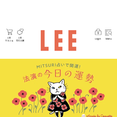
LEE
LEE
Login
Menu
マルシェ
100人隊