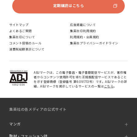
定期購読はこちら
サイトマップ
広告掲載について
よくあるご質問
集英社ID利用規約
集英社IDについて
利用規約・会員規約
コメント投稿のルール
集英社プライバシーガイドライン
消費税総額表示について
ABJマークは、この電子書店・電子書籍配信サービスが、著作権
者からコンテンツ使用許可を得た正規版配信サービスであること
を示す登録商標（登録番号 第6091713号）です。ABJマークの詳
細、ABJマークを掲示しているサービスの一覧は
こちら
。
集英社の各メディアの公式サイト
マンガ
取材・ファッション誌