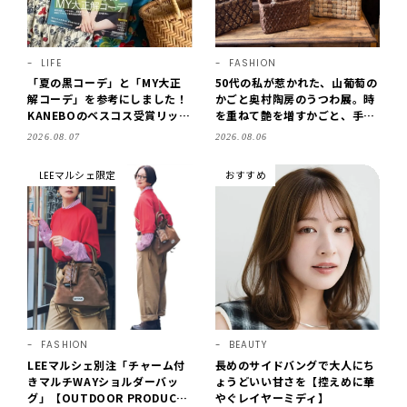
LIFE
FASHION
「夏の黒コーデ」と「MY大正
50代の私が惹かれた、山葡萄の
解コーデ」を参考にしました！
かごと奥村陶房のうつわ展。時
KANEBOのベスコス受賞リップ
を重ねて艶を増すかごと、手仕
購入も。LEE8・9月号を読んだ
事の美しさに出会いました。
2026.08.07
2026.08.06
6人の感想【LEE100人隊のレビ
【LEE DAYS club tanpopo】
ューvol.6・2026】
LEEマルシェ限定
おすすめ
FASHION
BEAUTY
LEEマルシェ別注「チャーム付
長めのサイドバングで大人にち
きマルチWAYショルダーバッ
ょうどいい甘さを【控えめに華
グ」【OUTDOOR PRODUCT
やぐレイヤーミディ】