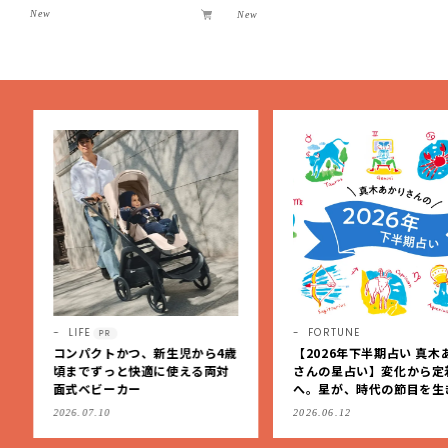
S ×LEE100人隊】第3弾はリッ
New
New
チ映えにこだわり！
LIFE
FORTUNE
PR
コンパクトかつ、新生児から4歳
【2026年下半期占い 真木
頃までずっと快適に使える両対
さんの星占い】変化から定
面式ベビーカー
へ。星が、時代の節目を生
私たちを導く
2026.07.10
2026.06.12