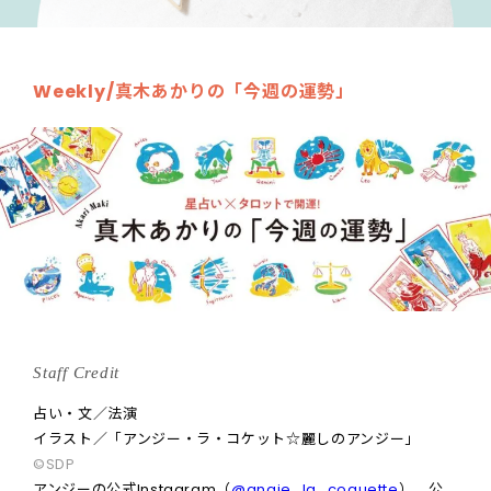
Weekly/真木あかりの「今週の運勢」
Staff Credit
占い・文／法演
イラスト／「アンジー・ラ・コケット☆麗しのアンジー」
©SDP
アンジーの公式Instagram（
@angie_la_coquette
）、公