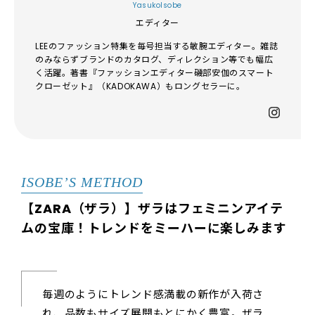
YasukoIsobe
エディター
LEEのファッション特集を毎号担当する敏腕エディター。雑誌
のみならずブランドのカタログ、ディレクション等でも幅広
く活躍。著書『ファッションエディター磯部安伽のスマート
クローゼット』（KADOKAWA）もロングセラーに。
ISOBE’S METHOD
【ZARA（ザラ）】ザラはフェミニンアイテ
ムの宝庫！トレンドをミーハーに楽しみます
毎週のようにトレンド感満載の新作が入荷さ
れ、品数もサイズ展開もとにかく豊富。ザラ