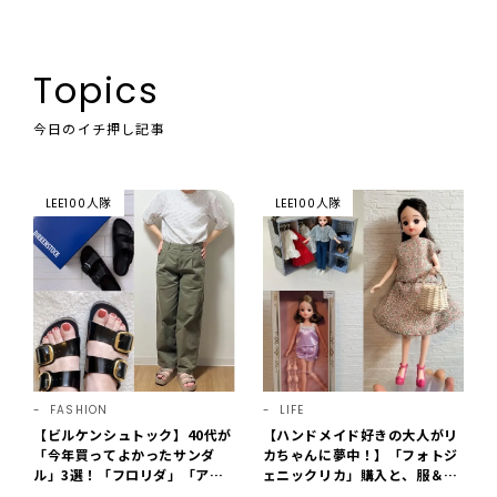
Topics
今日のイチ押し記事
LEE100人隊
LEE100人隊
FASHION
LIFE
【ビルケンシュトック】40代が
【ハンドメイド好きの大人がリ
「今年買ってよかったサンダ
カちゃんに夢中！】「フォトジ
ル」3選！「フロリダ」「アリ
ェニックリカ」購入と、服＆ク
ゾナ」の履き心地＆サイズ選び
ローゼットの手づくり実例をご