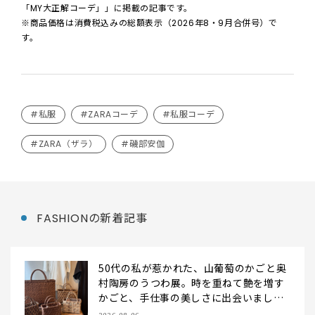
「MY大正解コーデ」」に掲載の記事です。
※商品価格は消費税込みの総額表示（2026年8・9月合併号）で
す。
#私服
#ZARAコーデ
#私服コーデ
#ZARA（ザラ）
#磯部安伽
FASHIONの新着記事
50代の私が惹かれた、山葡萄のかごと奥
村陶房のうつわ展。時を重ねて艶を増す
かごと、手仕事の美しさに出会いまし
た。【LEE DAYS club tanpopo】