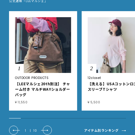
公式通販「LEEマルシェ」
1
2
OUTDOOR PRODUCTS
12closet
【LEEマルシェ20th別注】 チャ
【洗える】USAコットンロ
ーム付き マルチWAYショルダー
スリーブTシャツ
バッグ
¥ 11,550
¥ 5,500
アイテム別ランキング
1
|
10