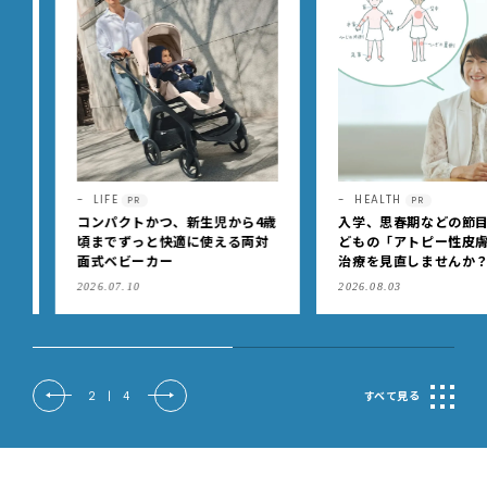
LIFE
HEALTH
PR
PR
コンパクトかつ、新生児から4歳
入学、思春期などの節目に
頃までずっと快適に使える両対
どもの「アトピー性皮膚炎
面式ベビーカー
治療を見直しませんか？
2026.07.10
2026.08.03
2
|
4
すべて見る