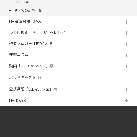
SPECIAL
すべての記事一覧
LEE最新号試し読み
レシピ検索「おいしいLEEレシピ」
読者ブロガーLEE100人隊
連載コラム
動画「LEEチャンネル」
ポッドキャスト
公式通販「LEEマルシェ」
LEE DAYS
@homeLEE
LEE創刊40周年スペシャルサイト
LEEモデルズ＆キャラクター