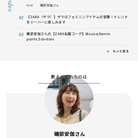
Index
磯部安伽さん
【ZARA（ザラ）】ザラはフェミニンアイテムの宝庫！トレンド
をミーハーに楽しみます
磯部安伽さんの【ZARA私服コーデ】Blouse,Denim
pants,Sandals
もっと見る
教えてくれたのは
磯部安伽
さん