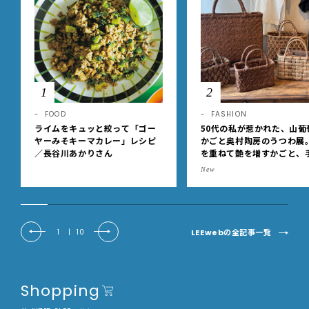
1
2
FOOD
FASHION
ライムをキュッと絞って「ゴー
50代の私が惹かれた、山葡
ヤーみそキーマカレー」レシピ
かごと奥村陶房のうつわ展
／長谷川あかりさん
を重ねて艶を増すかごと、
事の美しさに出会いました
New
EE DAYS club tanpopo
LEEwebの全記事一覧
1
|
10
Shopping