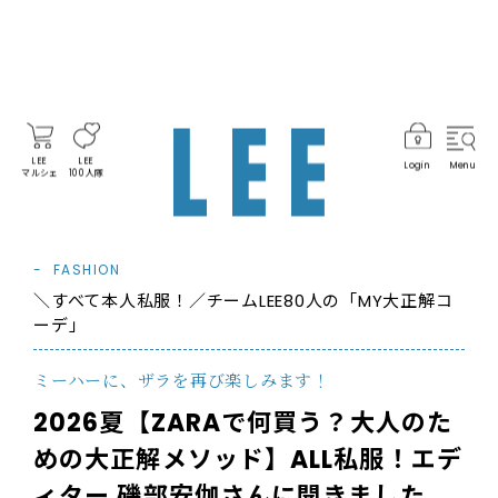
LEE
LEE
Login
Menu
マルシェ
100人隊
FASHION
＼すべて本人私服！／チームLEE80人の「MY大正解コ
ーデ」
ミーハーに、ザラを再び楽しみます！
2026夏【ZARAで何買う？大人のた
めの大正解メソッド】ALL私服！エデ
ィター 磯部安伽さんに聞きました