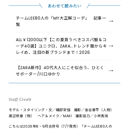
あわせて読みたい
チームLEE80人の「MY大正解コーデ」 記事一
覧
ALL￥12000以下【この夏買うべきコスパ服＆コ
ーデ40選】ユニクロ、ZARA…トレンド服からキ
レイめ、注目の新ブランドまで！2026
【ZARA新作】40代大人にこそ似合う、ひとく
せボーダー/川口ゆかり
Staff Credit
モデル・スタイリング・文／磯部安伽 撮影／金谷章平（人物）
渡辺修身（物） ヘア＆メイク／MAKI 撮影協力／小林真珠
こちらは2026年8・9月合併号（7/7発売）「チームLEE80人の