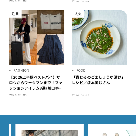
2026.08.04
2026.08.05
もご紹介【LEE100人隊・202
紹介【LEE100人隊・2026】
6】
注目
人気
FASHION
FOOD
【2026上半期ベストバイ】ザ
「青じそのごましょうゆ漬け」
ロウからワークマンまで！ファ
レシピ／榎本美沙さん
ッションアイテム3選/川口ゆか
り
2026.08.05
2026.08.02