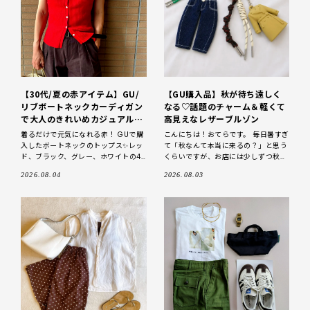
【30代/夏の赤アイテム】GU/
【GU購入品】秋が待ち遠しく
リブボートネックカーディガン
なる♡話題のチャーム＆軽くて
で大人のきれいめカジュアルコ
高見えなレザーブルゾン
ーデ
着るだけで元気になれる赤！ GUで購
こんにちは！おてらです。 毎日暑すぎ
入したボートネックのトップス✨レッ
て「秋なんて本当に来るの？」と思う
ド、ブラック、グレー、ホワイトの4
くらいですが、お店には少しずつ秋物
色展開で、どれも可愛いかったのです
が並び始めましたね。 今回はGUで一
2026.08.04
2026.08.03
が、私はこのパキッとした赤に惹かれ
目惚れしたチャームとずっと探してい
ました😍
たレザーブル