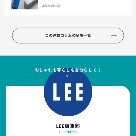
を拝見♪【2026夏】
2026.08.03
この連載コラムの記事一覧
おしゃれも暮らしも自分らしく！
LEE編集部
LEE Editors