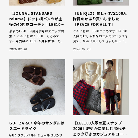
【JOUNAL STANDARD
【UNIQLO】おしゃれな100人
relume】ドット柄パンツが主
隊員のかぶり買いしました
役の40代夏コーデ♪｜LEE100
【PEACE FOR ALL T】
人隊の夏スナップ・2026
最新のLEE8・9月合併号はスナップ特
こんにちは、090こうめです LEE100
集！ こんにちは！080 くるみで
人隊のおしゃれなお二人のクリップを
す。発売中のLEE8・9月合併号、もう
見て、かぶり買いしてきましたー！
お手に取っていただけたでしょうか？
★100人隊アイコちゃんのクリップは
2026.07.30
2026.07.28
今月の目玉は何と言っても「チーム
こちら⇩★ https://lee
GU、ZARA：今年のサンダルは
【LEE100人隊の夏スナップ
スエードライク
2026】軽やかに楽しむ40代チ
ェック好きのカジュアルコーデ
GU：ダブルベルトミュール GUのサ