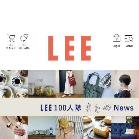
LEE
LEE
Login
Menu
マルシェ
100人隊