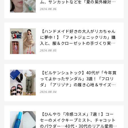
ム、サンカットなどを「夏の紫外線対
策」に愛用中です【LEE読者のイチ押し
2026.08.06
コスメ・2026】
【ハンドメイド好きの大人がリカちゃん
に夢中！】「フォトジェニックリカ」購
入と、服＆クローゼットの手づくり実例
をご紹介【LEE100人隊・2026】
2026.08.05
【ビルケンシュトック】40代が「今年買
ってよかったサンダル」3選！「フロリ
ダ」「アリゾナ」の履き心地＆サイズ選
びもご紹介【LEE100人隊・2026】
2026.08.04
【ひんやり「冷感コスメ」7選！】コー
セーのメイクキープミスト、チャコット
のパウダー…40代・30代のリアル愛用品