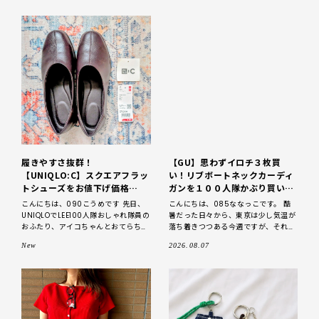
履きやすさ抜群！
【GU】思わずイロチ３枚買
【UNIQLO:C】スクエアフラッ
い！リブボートネックカーディ
トシューズをお値下げ価格
ガンを１００人隊かぶり買いし
1290円で購入！
ました。
こんにちは、090こうめです 先日、
こんにちは、085ななっこです。 酷
UNIQLOでLEE100人隊おしゃれ隊員の
暑だった日々から、東京は少し気温が
おふたり、アイコちゃんとおてらちゃ
落ち着きつつある今週ですが、それで
んのかぶり買いをさせていただきまし
もまだまだ暑いですね！ 今日は、最
New
2026.08.07
た https://lee.hpplu
近久しぶりにGUで購入した商品をご
紹介し