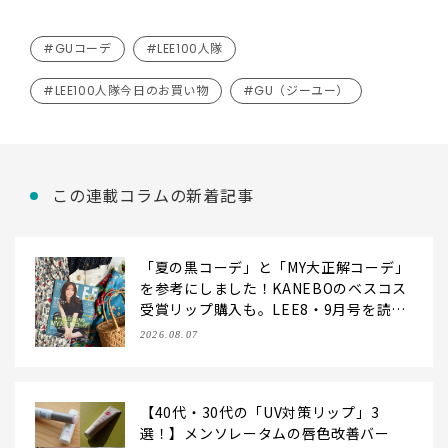
#GUコーデ
#LEE100人隊
#LEE100人隊今日のお買い物
#GU（ジーユー）
この連載コラムの新着記事
「夏の黒コーデ」と「MY大正解コーデ」
を参考にしました！KANEBOのベスコス
受賞リップ購入も。LEE8・9月号を読ん
だ6人の感想【LEE100人隊のレビューvo
2026.08.07
l.6・2026】
【40代・30代の「UV対策リップ」3
選！】メンソレータムの唇色改善バー