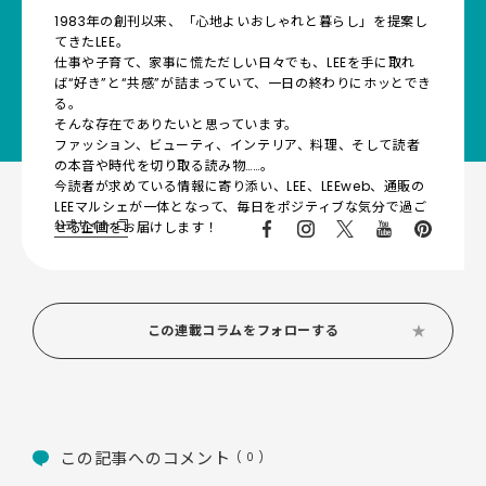
1983年の創刊以来、「心地よいおしゃれと暮らし」を提案し
てきたLEE。
仕事や子育て、家事に慌ただしい日々でも、LEEを手に取れ
ば“好き”と“共感”が詰まっていて、一日の終わりにホッとでき
る。
そんな存在でありたいと思っています。
ファッション、ビューティ、インテリア、料理、そして読者
の本音や時代を切り取る読み物……。
今読者が求めている情報に寄り添い、LEE、LEEweb、通販の
LEEマルシェが一体となって、毎日をポジティブな気分で過ご
公式サイト
せる企画をお届けします！
この連載コラムをフォローする
この記事へのコメント
( 0 )