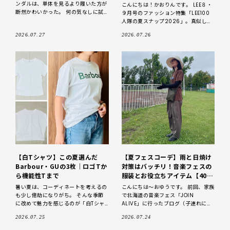
にしてみる
ンダルは、単体を見るより履いた方が
こんにちは！かおりんです。 LEE８・
断然かわいかった。 何の気なしに試
９月号のファッション特集「LEE100
しに履いてみてびっくりしたんだか
人隊の夏スナップ2026」。真似して
ら。 あえて全部を見せないで
みたいコーデがたくさんありました。
2026.07.27
2026.07.26
そんな私もちらっと掲載されたので紹
介さ
【白Tシャツ】この夏選んだ
【夏フェスコーデ】雨と日焼け
Barbour・GUの3枚｜ロゴTか
対策はバッチリ！音楽フェスの
ら機能性Tまで
服装とお役立ちアイテム【40
代】
暑い夏は、コーディネートを考えるの
こんにちは～おゆうです。 前回、家族
も少し億劫になりがち。 そんな季節
で北海道の音楽フェス「JOIN
に改めて魅力を感じるのが「白Tシャ
ALIVE」に行ったブログ（子連れにお
ツ」です。 どんなボトムスにも合わせ
すすめのポイント）をアップしました
2026.07.25
2026.07.24
やすく、お手入れもしやすい。さら
が、今回は服装と持ち物について書い
に、シンプルだか
ていきます。