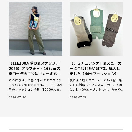
【LEE100人隊の夏スナップ／
【チュチュアンナ】夏スニーカ
2026】アラフォー・167cmの
ーに合わせたい靴下3足購入し
夏コーデの主役は「カーキパン
ました【40代ファッション】
ツ」ヘルシーに肌見せでカジュ
こんにちは、冷房に体がクタクタにな
夏によく履くスニーカーといえば… 暑
アルになりすぎないのがコツ。
っている078あずずです。 LEE8・9月
い日に活躍しているスニーカー。それ
号のファッション特集「LEE100人隊
は、NIKEのエアリフトです。 歩きや
の夏スナップ2026」には、私の夏コ
すく、普通のスニーカーより涼しい。
2026.07.24
2026.07.23
ーデもちらちらっと掲載されていま
暑いけどサンダルはちょっと…
す。