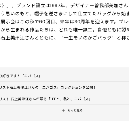
バゴス〉」。ブランド設立は1997年、デザイナー曽我部美加
いう思いのもと、帽子を逆さまにして仕立てたバッグから始
展示会はこの秋で60回目、来年は30周年を迎えます。プ
事から生まれる作品たちは、どれも唯一無二。自他ともに認
ト石上美津江さんとともに、〝一生モノのかごバッグ〞と称
り好きです！「エバゴス」
リスト石上美津江さんの「エバゴス」コレクションを公開！
リスト 石上美津江さんが語る「LEEと、私と、エバゴス」
もっと見る