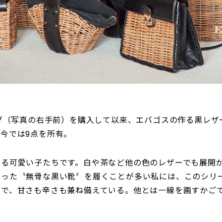
ッグ（写真の右手前）を購入して以来、エバゴスの作る黒レ
今では9点を所有。
ある可愛い子たちです。白や茶など他の色のレザーでも展開
いった〝無骨な黒い靴〞を履くことが多い私には、このシリ
品で、甘さも辛さも兼ね備えている。他とは一線を画すかご