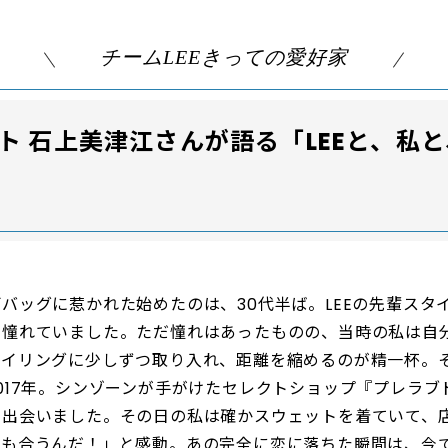
チームLEEきっての愛好家
ト 石上美津江さんが語る「LEEと、私
バッグに惹かれた始めたのは、30代半ば。LEEの先輩スタ
と憧れていました。ただ憧れはあったものの、当時の私は自
タイリングに少しずつ取り入れ、距離を縮めるのが精一杯。
017年。シンゾーンが手がけたセレクトショップ『プレラブ
に出会いました。その日の私は確かスウェットを着ていて、
にも合うんだ！」と感動。あの完全に恋に落ちた瞬間は、今