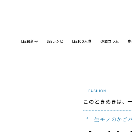
LEE最新号
LEEレシピ
LEE100人隊
連載コラム
動
FASHION
このときめきは、一
〝一生モノのかご