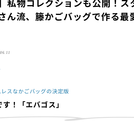
】私物コレクションも公開！ス
さん流、籐かごバッグで作る最
.06.11
る
ムレスなかごバッグの決定版
です！「エバゴス」