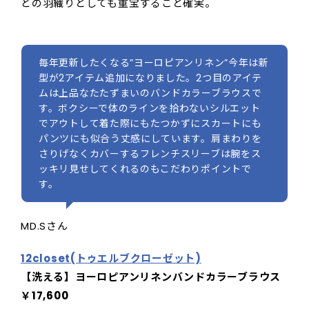
どの羽織りとしても重宝すること確実。
毎年更新したくなる”ヨーロピアンリネン”今年は新
型が2アイテム追加になりました。2つ目のアイテ
ムは上品なたたずまいのバンドカラーブラウスで
す。ボクシーで体のラインを拾わないシルエット
でアウトして着た際にもたつかずにスカートにも
パンツにも似合う丈感にしています。肩まわりを
さりげなくカバーするフレンチスリーブは腕をス
ッキリ見せしてくれるのもこだわりポイントで
す。
MD.Sさん
12closet(トゥエルブクローゼット)
【洗える】ヨーロピアンリネンバンドカラーブラウス
￥17,600