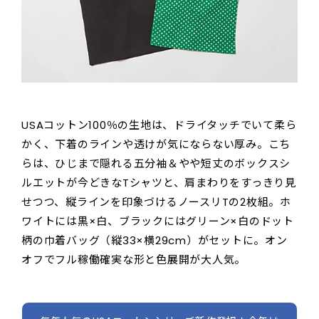
USAコットン100％の生地は、ドライタッチでいて柔ら
かく、下着のラインや透けが気にならない厚み。こち
らは、ひじまで隠れる五分袖＆やや短丈のボックスシ
ルエットが今どきなTシャツと、肩まわりをすっきり見
せつつ、縦ラインを印象づけるノースリTの2枚組。ホ
ワイトには黒×白、ブラックにはグリーン×白のドット
柄の巾着バッグ（縦33×横29cm）がセットに。オン
オフでフル稼働確実な形と色展開が大人気。