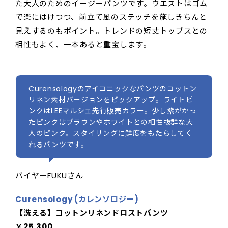
た大人のためのイージーパンツです。ウエストはゴム
で楽にはけつつ、前立て風のステッチを施しきちんと
見えするのもポイント。トレンドの短丈トップスとの
相性もよく、一本あると重宝します。
Curensologyのアイコニックなパンツのコットン
リネン素材バージョンをピックアップ。ライトピ
ンクはLEEマルシェ先行販売カラー。少し紫がかっ
たピンクはブラウンやホワイトとの相性抜群な大
人のピンク。スタイリングに鮮度をもたらしてく
れるパンツです。
バイヤーFUKUさん
Curensology (カレンソロジー)
【洗える】コットンリネンドロストパンツ
￥25,300