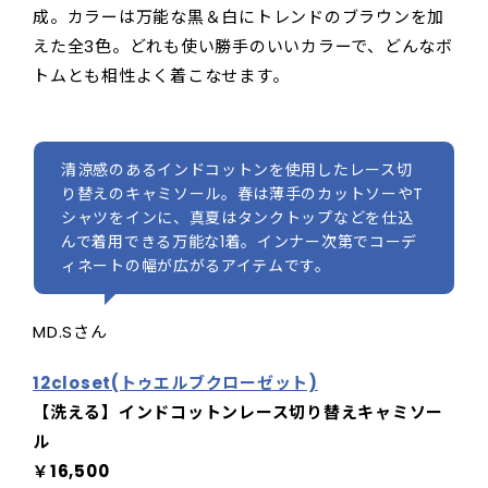
成。カラーは万能な黒＆白にトレンドのブラウンを加
えた全3色。どれも使い勝手のいいカラーで、どんなボ
トムとも相性よく着こなせます。
清涼感のあるインドコットンを使用したレース切
り替えのキャミソール。春は薄手のカットソーやT
シャツをインに、真夏はタンクトップなどを仕込
んで着用できる万能な1着。インナー次第でコーデ
ィネートの幅が広がるアイテムです。
MD.Sさん
12closet(トゥエルブクローゼット)
【洗える】インドコットンレース切り替えキャミソー
ル
￥16,500