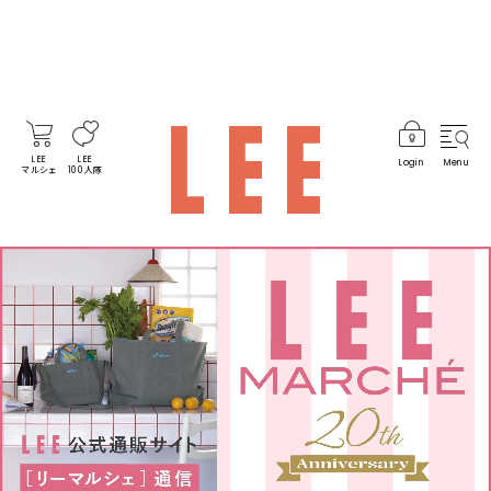
LEE
LEE
Login
Menu
マルシェ
100人隊