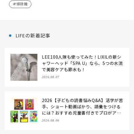
#掃除機
LIFEの新着記事
LEE100人隊も使ってみた！LIXILの新シ
ャワーヘッド「SPA U」なら、5つの水流
で美容ケアも節水も！
2026.08.07
2026【子どもの読書悩みQ&A】活字が苦
手、ショート動画ばかり、語彙をつける
には？おすすめ児童書付きでプロがアン
サー！
2026.08.06