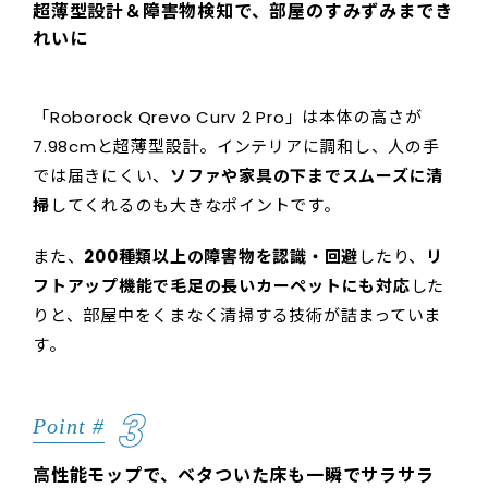
超薄型設計＆障害物検知で、部屋のすみずみまでき
れいに
「Roborock Qrevo Curv 2 Pro」は本体の高さが
7.98cmと超薄型設計。インテリアに調和し、人の手
では届きにくい、
ソファや家具の下までスムーズに清
掃
してくれるのも大きなポイントです。
また、
200種類以上の障害物を認識・回避
したり、
リ
フトアップ機能で毛足の長いカーペットにも対応
した
りと、部屋中をくまなく清掃する技術が詰まっていま
す。
3
Point #
高性能モップで、ベタついた床も一瞬でサラサラ