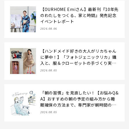
【OURHOME Emiさん】最新刊『10年先
のわたしをつくる、家と時間』発売記念
イベントレポート
2026.08.06
【ハンドメイド好きの大人がリカちゃん
に夢中！】「フォトジェニックリカ」購
入と、服＆クローゼットの手づくり実例
をご紹介【LEE100人隊・2026】
2026.08.05
「朝の習慣」を見直したい！【お悩みQ&
A】おすすめの朝の予定の組み方から睡
眠確保の方法まで、専門家が朝時間の使
い方のコツを伝授！
2026.08.05