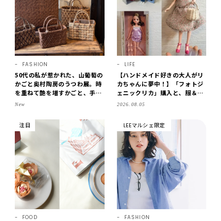
FASHION
LIFE
50代の私が惹かれた、山葡萄の
【ハンドメイド好きの大人がリ
かごと奥村陶房のうつわ展。時
カちゃんに夢中！】「フォトジ
を重ねて艶を増すかごと、手仕
ェニックリカ」購入と、服＆ク
事の美しさに出会いました。
ローゼットの手づくり実例をご
New
2026.08.05
【LEE DAYS club tanpopo】
紹介【LEE100人隊・2026】
注目
LEEマルシェ限定
FOOD
FASHION