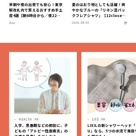
早朝や夜の出発でも安心！東京
夏のはおり物としても活躍！爽
駅改札内で買えるおすすめ手土
やかなブルーの「リネン混バッ
産4選【朝6時台から／夜22時
クフレアシャツ」【12close
まで営業】
t】
2026.08.05
New
LIFE
HEALTH
PR
PR
LIXILの新シャワーヘッド「SPA
もうニオイを気にしなくっ
U」なら、5つの水流で美容ケア
いい！「のびのび®サロン