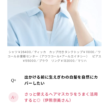
シャツ￥26400／ティッカ カップ付きタンクトップ￥11000／ワ
コールお客様センター（アワワコール×アールエイチシー） ピアス
￥55000／プラウ リング￥132000／マリハ
出かける前に生えぎわの白髪を自然にカ
6
バーしたい
さっと使えるヘアマスカラをうまく活用
1
すると◎（伊熊奈美さん）