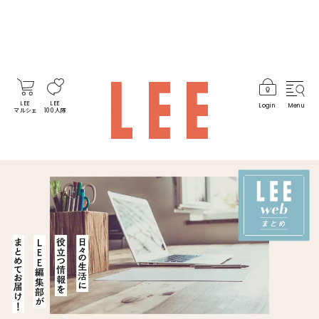
LEE
LEE
Login
Menu
マルシェ
100人隊