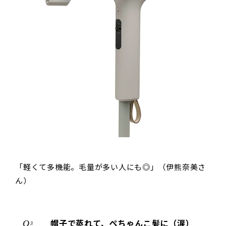
「軽くて多機能。毛量が多い人にも◎」（伊熊奈美さ
ん）
帽子で蒸れて、ぺちゃんこ髪に（涙）
3