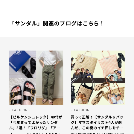
「サンダル」関連のブログはこちら！
FASHION
FASHION
【ビルケンシュトック】40代が
買って正解！【サンダル＆バッ
「今年買ってよかったサンダ
グ】ママスタイリスト4人が選
ル」3選！「フロリダ」「アリ
んだ、この夏のイチ押しをチェ
ゾナ」の履き心地＆サイズ選び
ック！2026