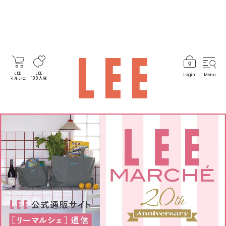
LEE
LEE
Login
Menu
マルシェ
100人隊