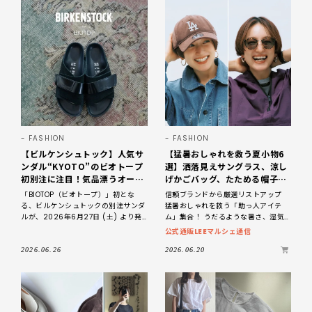
FASHION
FASHION
【ビルケンシュトック】人気サ
【猛暑おしゃれを救う夏小物6
ンダル“KYOTO”のビオトープ
選】洒落見えサングラス、涼し
初別注に注目！気品漂うオール
げかごバッグ、たためる帽子
ブラックが素敵
etc.
「BIOTOP（ビオトープ）」初とな
信頼ブランドから厳選リストアップ
る、ビルケンシュトックの別注サンダ
猛暑おしゃれを救う「助っ人アイテ
ルが、2026年6月27日 (土) より発
ム」集合！ うだるような暑さ、湿気
売されます。 【BIRKENSTOCK for
による汗やベタつき、強い紫外線……。
公式通販LEEマルシェ通信
BIOTOP】Kyoto
これから長く続くであろう猛暑な日々
には
2026.06.26
2026.06.20