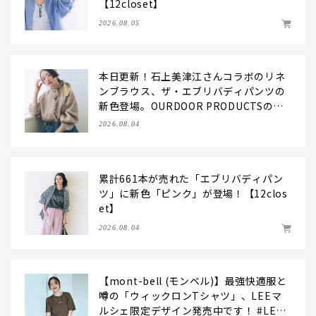
【12closet】
2026.08.05
本日更新！石上美津江さんコラボのリネ
ンブラウス、ザ・エブリバディパンツの
新色登場。OURDOOR PRODUCTSの別
注バッグもおしゃれにお役立ち！【LEE
2026.08.04
マルシェのモノづくり秘話を公開】
累計661本が売れた「エブリバディパン
ツ」に新色「ピンク」が登場！【12clos
et】
2026.08.04
【mont-bell (モンベル)】最強快適服と
噂の「ウィックロンTシャツ」、LEEマ
ルシェ限定デザイン発売中です！ #LEE