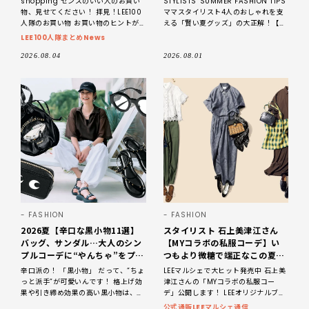
shopping センスのいい人のお買い
STYLISTS' SUMMER FASHION TIPS
もご紹介【LEE100人隊・
物、見せてください！ 拝見！LEE100
ママスタイリスト4人のおしゃれを支
2026】
人隊のお買い物 お買い物のヒントが
える「賢い夏グッズ」の大正解！【サ
見つかる！ LEE公式ブロガー100人隊
ンダル＆バッグ、この夏のイチ押し
LEE100人隊まとめNews
の素敵なお
編】 おしゃれ
2026.08.04
2026.08.01
FASHION
FASHION
2026夏【辛口な黒小物11選】
スタイリスト 石上美津江さん
バッグ、サンダル…大人のシン
【MYコラボの私服コーデ】い
プルコーデに“やんちゃ”をプラ
つもより微糖で端正なこの夏の
ス！
メインワードローブ
辛口派の！ 「黒小物」 だって、“ちょ
LEEマルシェで大ヒット発売中 石上美
っと派手”が可愛いんです！ 格上げ効
津江さんの「MYコラボの私服コー
果や引き締め効果の高い黒小物は、夏
デ」公開します！ LEEオリジナルブラ
カジュアルにこそ欠かせない存在で
ンド「12closet」とのコラボアイテム
公式通販LEEマルシェ通信