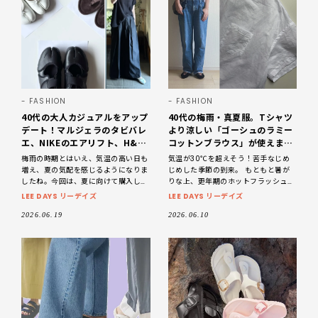
FASHION
FASHION
40代の大人カジュアルをアップ
40代の梅雨・真夏服。Tシャツ
デート！マルジェラのタビバレ
より涼しい「ゴーシュのラミー
エ、NIKEのエアリフト、H&M
コットンブラウス」が使えま
のトングサンダルと夏服あれこ
す。じめじめ暑い日も快適！
梅雨の時期とはいえ、気温の高い日も
気温が30℃を超えそう！苦手なじめ
れ。【LEE DAYS club
【LEE DAYS club tanpopo】
増え、夏の気配を感じるようになりま
じめした季節の到来。 もともと暑が
eringo】
したね。今回は、夏に向けて購入した
りな上、更年期のホットフラッシュと
タビ型シューズやサンダル、そして夏
滝汗体質なので……じめじめした梅雨が
LEE DAYS リーデイズ
LEE DAYS リーデイズ
服をご紹介したいと思います。
憂鬱です。毎年気温30℃を超える日が
Maison Margie
続くと、朝から「何
2026.06.19
2026.06.10