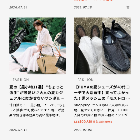
す。さらに、〝ちょっと派手〞なら、
や、信頼ブランドとの別注
2026.07.24
2026.07.18
FASHION
FASHION
夏の【黒小物11選】“ちょっと
【PUMAの夏シューズが40代コ
派手”が可愛い♡大人の夏カジ
ーデで大活躍中】買ってよかっ
ュアルに欠かせないサンダル、
た！黒メッシュの「モストロ フ
バッグも「黒」がいい！
レックス メッシュ スニーカ
甘口派の！ 「黒小物」 だって、“ちょ
shopping センスのいい人のお買い
ー」。サイズ感と履き心地をレ
っと派手”が可愛いんです！ 格上げ効
物、見せてください！ 拝見！LEE100
ビュー【2026】
果や引き締め効果の高い黒小物は、夏
人隊のお買い物 お買い物のヒントが
カジュアルにこそ欠かせない存在で
見つかる！ LEE公式ブロガー100人隊
LEE100人隊まとめNews
す。さらに、〝ちょっと派手〞なら、
の素敵なお
2026.07.17
2026.07.04