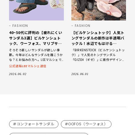
FASHION
FASHION
40~50代に評判の【疲れにくい
【ビルケンシュトック】人気ト
サンダル3選】ビルケンシュト
ングサンダルの新作は半透明バ
ック、ウーフォス、マリブサン
ックル！水辺でもはける
ダルズ
「GIZEH BIG BUCKLE EVA」
そろそろ新しいサンダルが欲しい季
「BIRKENSTOCK（ビルケンシュトッ
に注目
節。今年はどんなサンダルを履こうか
ク）」で人気のトングサンダル
な？とお悩みの方へ。LEEマルシェで
「GIZEH（ギゼ）」に新作デザインが
も特に評判の高いブランド、ビルケン
仲間入り！ 半透明のビッグバックル
公式通販LEEマルシェ通信
シュトック、ウーフォス、マリブサン
が目を引く「GIZEH BIG BUCKL
ダルズから、おすすめ
2026.06.02
2026.06.01
#コンフォートサンダル
#OOFOS（ウーフォス）