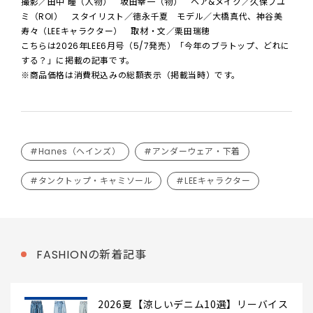
撮影／田中 瞳（人物） 坂田幸一（物） ヘア&メイク／久保フユ
ミ（ROI） スタイリスト／徳永千夏 モデル／大橋真代、神谷美
寿々（LEEキャラクター） 取材・文／栗田瑞穂
こちらは2026年LEE6月号（5/7発売）「今年のブラトップ、どれに
する？」に掲載の記事です。
※商品価格は消費税込みの総額表示（掲載当時）です。
#Hanes（ヘインズ）
#アンダーウェア・下着
#タンクトップ・キャミソール
#LEEキャラクター
FASHIONの新着記事
2026夏【涼しいデニム10選】リーバイス