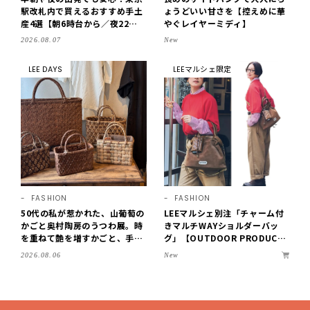
駅改札内で買えるおすすめ手土
ょうどいい甘さを【控えめに華
産4選【朝6時台から／夜22時
やぐレイヤーミディ】
まで営業】
2026.08.07
New
LEE DAYS
LEEマルシェ限定
FASHION
FASHION
50代の私が惹かれた、山葡萄の
LEEマルシェ別注「チャーム付
かごと奥村陶房のうつわ展。時
きマルチWAYショルダーバッ
を重ねて艶を増すかごと、手仕
グ」【OUTDOOR PRODUCT
事の美しさに出会いました。
S ×LEE100人隊】第3弾はリッ
New
2026.08.06
【LEE DAYS club tanpopo】
チ映えにこだわり！