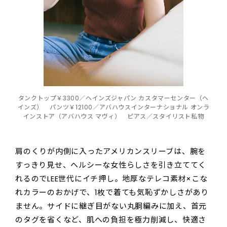
タンクトップ￥3300／ヘインズジャパン カスタマーセンター（ヘ
インズ） パンツ￥12100／アバハウスインターナショナル オンラ
インストア（アバハウス マヴィ） ピアス／スタイリスト私物
肩のくりが内側に入ったアメリカンスリーブは、腕を
すっきり見せ、ヘルシーな女性らしさを引き立ててく
れるのでLEE世代にイチ押し。地厚なテレコ素材×こな
れカラーのおかげで、1枚で着ても気恥ずかしさがあり
ません。サイドに継ぎ目がない丸胴編みに加え、首元
のタグを省くなど、肌への負担を極力削減し、快適さ