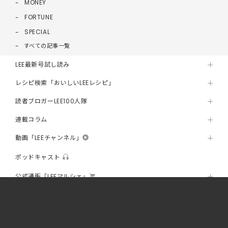
MONEY
FORTUNE
SPECIAL
すべての記事一覧
LEE最新号試し読み
レシピ検索「おいしいLEEレシピ」
読者ブロガーLEE100人隊
連載コラム
動画「LEEチャンネル」
ポッドキャスト
公式通販「LEEマルシェ」
LEE DAYS
@homeLEE