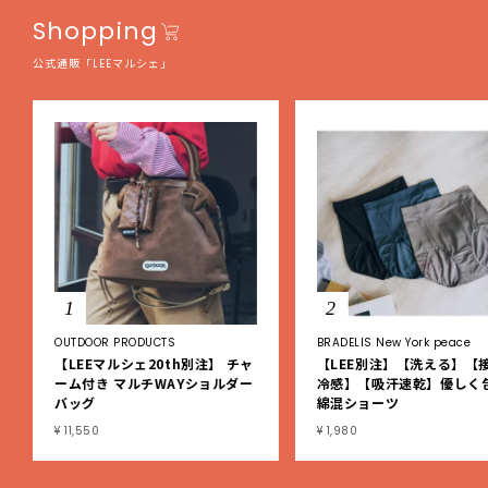
Shopping
公式通販「LEEマルシェ」
1
2
OUTDOOR PRODUCTS
BRADELIS New York peace
【LEEマルシェ20th別注】 チャ
【LEE別注】【洗える】【
ーム付き マルチWAYショルダー
冷感】【吸汗速乾】優しく
バッグ
綿混ショーツ
¥ 11,550
¥ 1,980