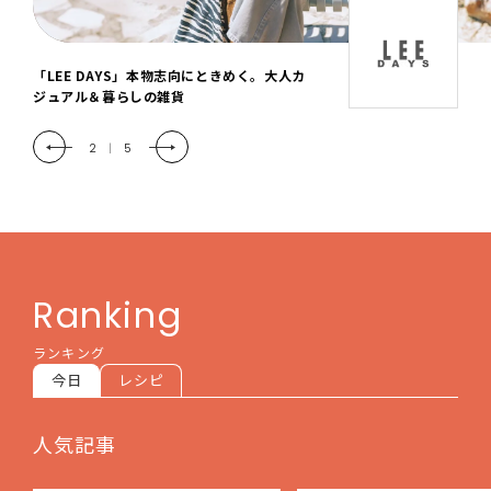
「LEE DAYS」本物志向にときめく。大人カ
ジュアル＆暮らしの雑貨
2
|
5
Ranking
ランキング
今日
レシピ
人気記事