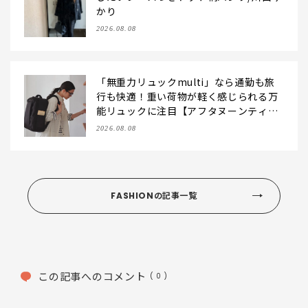
かり
2026.08.08
「無重力リュックmulti」なら通勤も旅
行も快適！重い荷物が軽く感じられる万
能リュックに注目【アフタヌーンティ
ー・リビング】
2026.08.08
FASHIONの記事一覧
この記事へのコメント
( 0 )