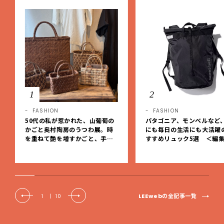
1
2
FASHION
FASHION
50代の私が惹かれた、山葡萄の
パタゴニア、モンベルなど
かごと奥村陶房のうつわ展。時
にも毎日の生活にも大活躍
を重ねて艶を増すかごと、手仕
すすめリュック5選 ＜編
事の美しさに出会いました。【L
レクト＞【LEEマルシェ】
EE DAYS club tanpopo】
LEEwebの全記事一覧
1
|
10