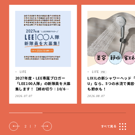
LIFE
LIFE
PR
2027年度・LEE専属ブロガー
LIXILの新シャワーヘッド「
「LEE100人隊」の新隊員を大募
U」なら、5つの水流で美容
集します！【締め切り：10/6
も節水も！
（火）】
2026.07.07
2026.08.07
2
|
7
すべて見る