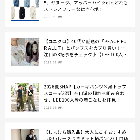
®、ヤヌーク、アッパーハイツetc.どれも
ストレスフリーなはき心地！
2026.08.08
【ユニクロ】40代が話題の「PEACE FO
R ALL T」とパンプスをカブり買い！…
注目の3記事をチェック♪【LEE100人
隊・2026】
2026.08.08
2026夏SNAP【カーキパンツ×黒トップ
スコーデ3選】辛口派の頼れる組み合わ
せ、LEE100人隊の着こなしを拝見！
2026.08.08
【しまむら購入品】大人にこそおすすめ
したいレースつきドット柄パンツ/川口ゆ