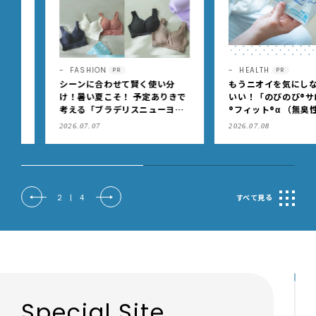
FASHION
HEALTH
PR
PR
シーンに合わせて賢く使い分
もうニオイを気にしなくっ
け！暑い夏こそ！ 予定ありきで
いい！「のびのび®サロン
考える「ブラデリスニューヨー
®フィット®α （無臭性）」
ク」の快適ブラジャー
肩こりや足腰のダルさを出
2026.07.07
2026.07.08
もケア
2
|
4
すべて見る
Special Site