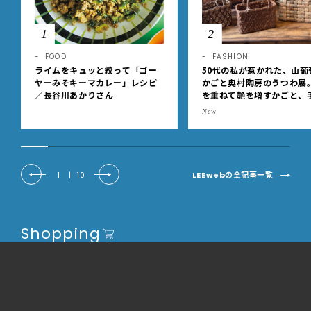
1
2
FOOD
FASHION
ライムをキュッと絞って「ゴー
50代の私が惹かれた、山葡
ヤーみそキーマカレー」レシピ
かごと奥村陶房のうつわ展
／長谷川あかりさん
を重ねて艶を増すかごと、
事の美しさに出会いました
New
EE DAYS club tanpopo
LEEwebの全記事一覧
1
|
10
Shopping
公式通販「LEEマルシェ」