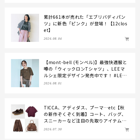
累計661本が売れた「エブリバディパン
ツ」に新色「ピンク」が登場！【12clos
et】
2026.08.04
【mont-bell (モンベル)】最強快適服と
噂の「ウィックロンTシャツ」、LEEマ
ルシェ限定デザイン発売中です！ #LEE
マルシェ
2026.08.01
TICCA、アディダス、プーマ…etc【秋
の新作ぞくぞく到着】コート、バッグ、
スニーカーなど注目の先取りアイテムを
チェック！
2026.07.30