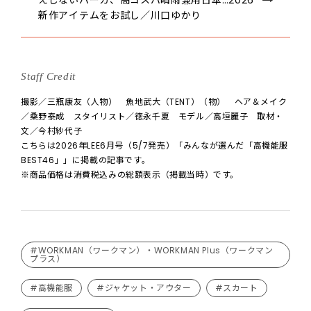
えしないパーカ、高コスパ晴雨兼用日傘…2026
新作アイテムをお試し／川口ゆかり
Staff Credit
撮影／三瓶康友（人物） 魚地武大（TENT）（物） ヘア＆メイク
／桑野泰成 スタイリスト／徳永千夏 モデル／高垣麗子 取材・
文／今村紗代子
こちらは2026年LEE6月号（5/7発売）「みんなが選んだ「高機能服
BEST46」」に掲載の記事です。
※商品価格は消費税込みの総額表示（掲載当時）です。
#WORKMAN（ワークマン）・WORKMAN Plus（ワークマン
プラス）
#高機能服
#ジャケット・アウター
#スカート