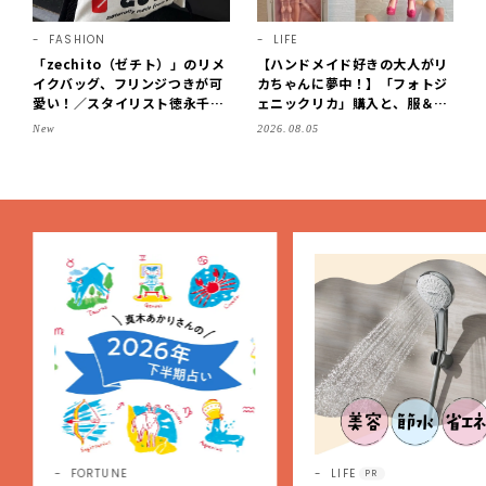
FASHION
LIFE
「zechito（ゼチト）」のリメ
【ハンドメイド好きの大人がリ
イクバッグ、フリンジつきが可
カちゃんに夢中！】「フォトジ
愛い！／スタイリスト徳永千夏
ェニックリカ」購入と、服＆ク
さん【おやこども名品】
ローゼットの手づくり実例をご
New
2026.08.05
紹介【LEE100人隊・2026】
FORTUNE
LIFE
PR