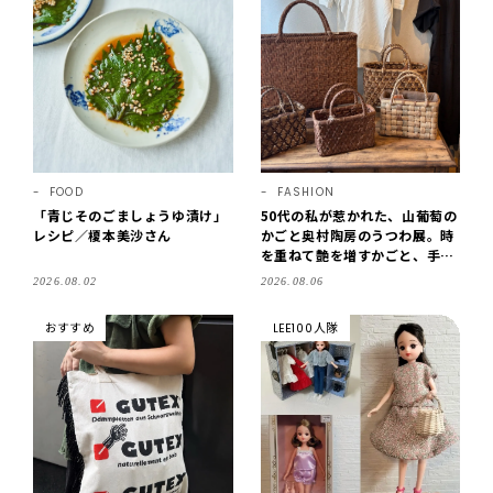
FOOD
FASHION
「青じそのごましょうゆ漬け」
50代の私が惹かれた、山葡萄の
レシピ／榎本美沙さん
かごと奥村陶房のうつわ展。時
を重ねて艶を増すかごと、手仕
事の美しさに出会いました。
2026.08.02
2026.08.06
【LEE DAYS club tanpopo】
おすすめ
LEE100人隊