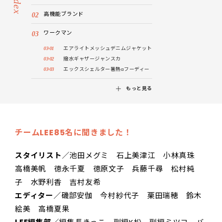
Index
高機能ブランド
ワークマン
エアライトメッシュデニムジャケット
撥水ギャザージャンスカ
エックスシェルター暑熱αフーディー
もっと見る
チームLEE85名に聞きました！
スタイリスト
／池田メグミ 石上美津江 小林真珠
高橋美帆 徳永千夏 徳原文子 兵藤千尋 松村純
子 水野利香 吉村友希
エディター
／磯部安伽 今村紗代子 栗田瑞穂 鈴木
絵美 高橋夏果