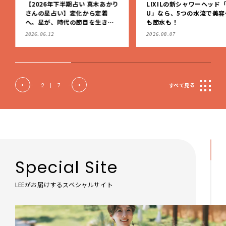
【2026年下半期占い 真木あかり
LIXILの新シャワーヘッド「
さんの星占い】変化から定着
U」なら、5つの水流で美容
へ。星が、時代の節目を生きる
も節水も！
私たちを導く
2026.06.12
2026.08.07
2
|
7
すべて見る
Special Site
LEEがお届けするスペシャルサイト