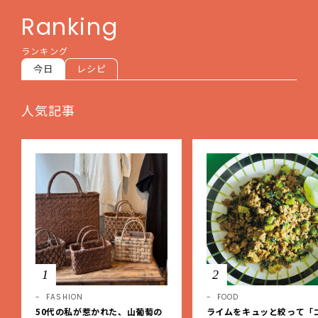
Ranking
ランキング
今日
レシピ
人気記事
1
2
FASHION
FOOD
50代の私が惹かれた、山葡萄の
ライムをキュッと絞って「