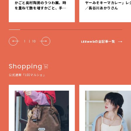
かごと奥村陶房のうつわ展。時
ヤーみそキーマカレー」レ
を重ねて艶を増すかごと、手仕
／長谷川あかりさん
事の美しさに出会いました。【L
EE DAYS club tanpopo】
LEEwebの全記事一覧
1
|
10
Shopping
公式通販「LEEマルシェ」