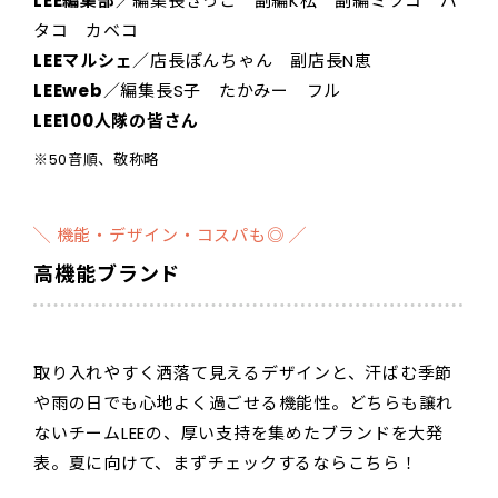
LEE編集部
／編集長きっこ 副編K松 副編ミツコ バ
タコ カベコ
LEEマルシェ
／店長ぽんちゃん 副店長N恵
LEEweb
／編集長S子 たかみー フル
LEE100人隊の皆さん
※50音順、敬称略
╲ 機能・デザイン・コスパも◎ ╱
高機能ブランド
取り入れやすく洒落て見えるデザインと、汗ばむ季節
や雨の日でも心地よく過ごせる機能性。どちらも譲れ
ないチームLEEの、厚い支持を集めたブランドを大発
表。夏に向けて、まずチェックするならこちら！