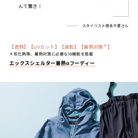
んて驚き！
スタイリスト徳永千夏さん
＊
【遮熱】【UVカット】【速乾】【暑熱対策
】
＊気化熱等、暑熱対策に必要な16機能を搭載
エックスシェルター暑熱αフーディー