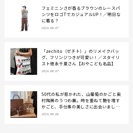
フェミニンさが香るブラウンのレースパ
ンツをロゴTでカジュアルUP！／明日な
に着る？
2026.08.07
「zechito（ゼチト）」のリメイクバッ
グ、フリンジつきが可愛い！／スタイリ
スト徳永千夏さん【おやこども名品】
2026.08.07
50代の私が惹かれた、山葡萄のかごと奥
村陶房のうつわ展。時を重ねて艶を増す
かごと、手仕事の美しさに出会いまし
た。【LEE DAYS club tanpopo】
2026.08.06