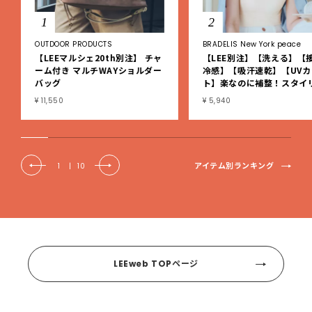
1
2
OUTDOOR PRODUCTS
BRADELIS New York peace
【LEEマルシェ20th別注】 チャ
【LEE別注】【洗える】【
ーム付き マルチWAYショルダー
冷感】【吸汗速乾】【UVカ
バッグ
ト】楽なのに補整！スタイ
シュ綿混ブラキャミ
¥ 11,550
¥ 5,940
アイテム別ランキング
1
|
10
LEEweb TOPページ