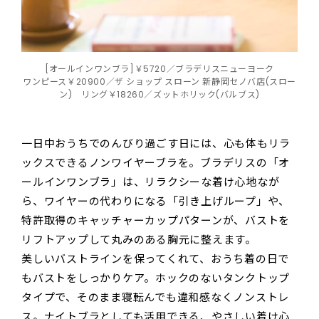
[オールインワンブラ]￥5720／ブラデリスニューヨーク
ワンピース￥20900／ザ ショップ スローン 新静岡セノバ店(スロー
ン) リング￥18260／ズットホリック(バルブス)
一日中おうちでのんびり過ごす日には、心も体もリラ
ックスできるノンワイヤーブラを。ブラデリスの「オ
ールインワンブラ」は、リラクシーな着け心地なが
ら、ワイヤーの代わりになる「引き上げループ」や、
特許取得のキャッチャーカップパターンが、バストを
リフトアップして丸みのある胸元に整えます。
美しいバストラインを保ってくれて、おうち着の日で
もバストをしっかりケア。ホックのないタンクトップ
タイプで、そのまま寝転んでも違和感なくノンストレ
ス。ナイトブラとしても活用できる、やさしい着け心