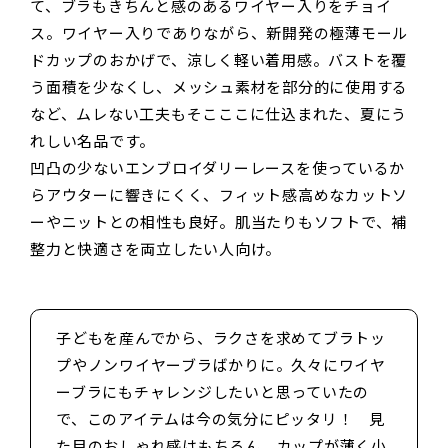
て、ブラもきちんと感のあるワイヤー入りをチョイ
ス。ワイヤー入りでありながら、新開発の極薄モール
ドカップのおかげで、涼しく軽い着用感。バストを覆
う面積を少なくし、メッシュ素材を部分的に使用する
など、ムレない工夫もそこここに仕込まれた、夏にう
れしい名品です。
凹凸の少ないエンブロイダリーレースを使っているか
らアウターに響きにくく、フィット感高めなカットソ
ーやニットとの相性も良好。肌当たりもソフトで、補
整力と快適さを両立したい人向け。
子どもを産んでから、ラクさを求めてブラトッ
プやノンワイヤーブラばかりに。久々にワイヤ
ーブラにもチャレンジしたいと思っていたの
で、このアイテムは今の気分にピッタリ！ 見
た目のおしゃれ感はもちろん、カップが薄く小