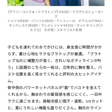
[デイリーコンフォートブラトップ]￥6160／ブラデリスニューヨー
ク
シャツ￥8990・パンツ￥9990／アンフィーロ ピアス￥27940・
ネックレス￥28380・ブレスレット￥44220／ズットホリック(バ
ルブス) その他／スタイリスト私物
子どもを連れてのおでかけには、身支度に時間がかか
らず、着け心地もラクなブラトップが最適。「ブラト
ップなのに補整力が高く、きれいなボディラインが叶
う」と話題のこちらの一枚は、立体的に胸を整え、バ
スト位置を高く見せてくれると評判の大ヒットアイテ
ム。
背中側のパワーネットパネルが“面”でバストを支えて
くれるから、胸まわりの窮屈感を感じにくく、一日中
ラクに過ごせます。接触冷感と吸汗・速乾、UVカット
と、夏にうれしい機能も盛りだくさん。胸元のライン