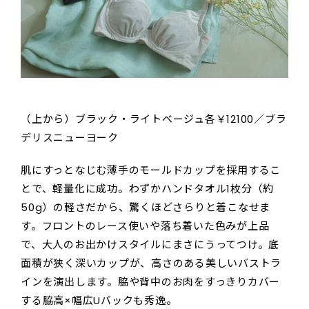
（上から）ブラック・ライトベージュ各￥12100／ブラ
デリスニューヨーク
肌にすっとなじむ薄手のモールドカップを採用するこ
とで、軽量化に成功。わずかハンドタオル1枚分（約
50g）の軽さだから、驚くほどさらりと着こなせま
す。フロントのレース使いや落ち着いた色みが上品
で、大人のお出かけスタイルにまさにうってつけ。底
面積が狭く深いカップが、高さのある美しいバストラ
インを演出します。脇や背中のお肉をすっきりカバー
する脇高×幅広Uバックも秀逸。