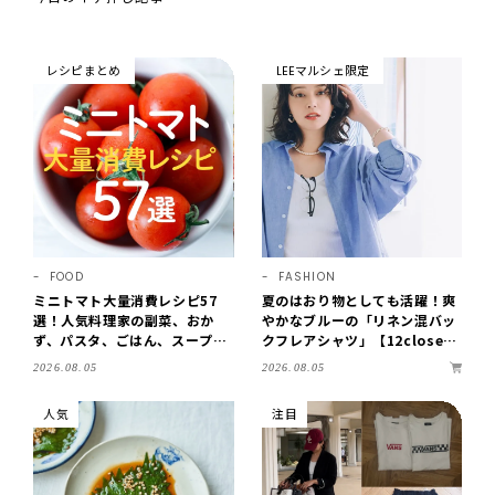
レシピまとめ
LEEマルシェ限定
FOOD
FASHION
ミニトマト大量消費レシピ57
夏のはおり物としても活躍！爽
選！人気料理家の副菜、おか
やかなブルーの「リネン混バッ
ず、パスタ、ごはん、スープま
クフレアシャツ」【12close
で【保存版】
t】
2026.08.05
2026.08.05
人気
注目