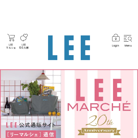
LEE
LEE
Login
Menu
マルシェ
100人隊