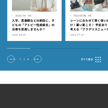
FASHION
HEALTH
PR
PR
シーンに合わせて賢く使い分
もうニオイを気にしなくっ
け！暑い夏こそ！ 予定ありきで
いい！「のびのび®サロン
考える「ブラデリスニューヨー
®フィット®α （無臭性）」
ク」の快適ブラジャー
肩こりや足腰のダルさを出
2026.07.07
2026.07.08
もケア
2
|
4
すべて見る
Special Site
LEEがお届けするスペシャルサイト