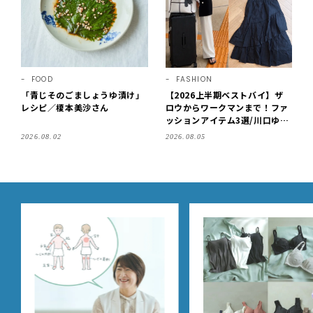
FOOD
FASHION
「青じそのごましょうゆ漬け」
【2026上半期ベストバイ】ザ
レシピ／榎本美沙さん
ロウからワークマンまで！ファ
ッションアイテム3選/川口ゆか
り
2026.08.02
2026.08.05