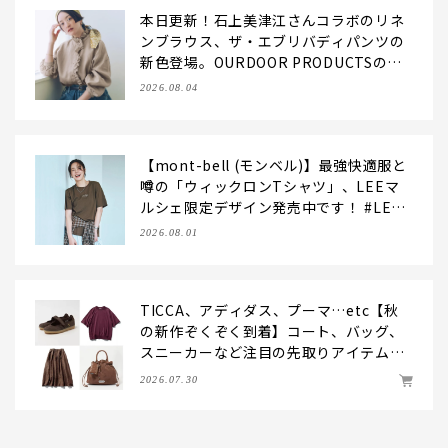
本日更新！石上美津江さんコラボのリネ
ンブラウス、ザ・エブリバディパンツの
新色登場。OURDOOR PRODUCTSの別
注バッグもおしゃれにお役立ち！【LEE
2026.08.04
マルシェのモノづくり秘話を公開】
【mont-bell (モンベル)】最強快適服と
噂の「ウィックロンTシャツ」、LEEマ
ルシェ限定デザイン発売中です！ #LEE
マルシェ
2026.08.01
TICCA、アディダス、プーマ…etc【秋
の新作ぞくぞく到着】コート、バッグ、
スニーカーなど注目の先取りアイテムを
チェック！
2026.07.30