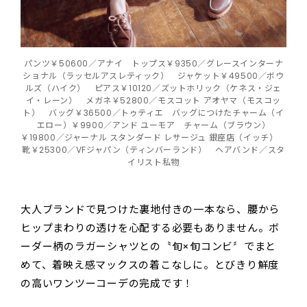
パンツ￥50600／アナイ トップス￥9350／グレースインターナ
ショナル（ラッセルアスレティック） ジャケット￥49500／ボウ
ルズ（ハイク） ピアス￥10120／ズットホリック（ケネス・ジェ
イ・レーン） メガネ￥52800／モスコット アオヤマ（モスコッ
ト） バッグ￥36500／トゥティエ バッグにつけたチャーム（イ
エロー）￥9900／アンド ユーモア チャーム（ブラウン）
￥19800／ジャーナル スタンダード レサージュ 銀座店（イッチ）
靴￥25300／VFジャパン（ティンバーランド） ヘアバンド／スタ
イリスト私物
大人ブランドで見つけた裏地付きの一本なら、腰から
ヒップまわりの透けを心配する必要もありません。ボ
ーダー柄のラガーシャツとの〝旬×旬コンビ〞でまと
めて、着映え感マックスの着こなしに。とびきり鮮度
の高いワンツーコーデの完成です！