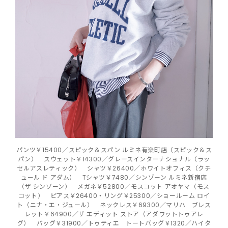
パンツ￥15400／スピック＆スパン ルミネ有楽町店（スピック＆ス
パン） スウェット￥14300／グレースインターナショナル（ラッ
セルアスレティック） シャツ￥26400／ホワイトオフィス（クチ
ュール ド アダム） Tシャツ￥7480／シンゾーン ルミネ新宿店
（ザ シンゾーン） メガネ￥52800／モスコット アオヤマ（モス
コット） ピアス￥26400・リング￥25300／ショールーム ロイ
ト（ニナ・エ・ジュール） ネックレス￥69300／マリハ ブレス
レット￥64900／ザ エディット ストア（アダワットトゥアレ
グ） バッグ￥31900／トゥティエ トートバッグ￥1320／ハイタ