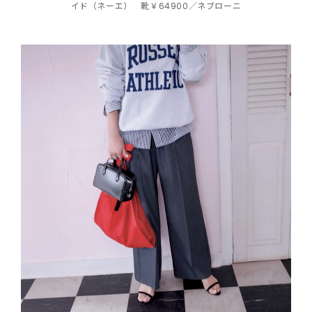
イド（ネーエ） 靴￥64900／ネブローニ