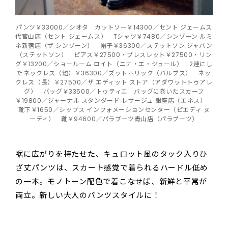
パンツ￥33000／シオタ カットソー￥14300／セント ジェームス
代官山店（セント ジェームス） Tシャツ￥7480／シンゾーン ルミ
ネ新宿店（ザ シンゾーン） 帽子￥36300／ステットソン ジャパン
（ステットソン） ピアス￥27500・ブレスレット￥27500・リン
グ￥13200／ショールーム ロイト（ニナ・エ・ジュール） 2連にし
たネックレス（短）￥36300／ズットホリック（バルブス） ネッ
クレス（長）￥27500／ザ エディット ストア（アダワットトゥアレ
グ） バッグ￥33500／トゥティエ バッグに巻いたスカーフ
￥19800／ジャーナル スタンダード レサージュ 銀座店（エネス）
靴下￥1650／シップス インフォメーションセンター（ピエディ ヌ
ーディ） 靴￥94600／パラブーツ青山店（パラブーツ）
裾に広がりを持たせた、キュロット風のタック入りひ
ざ丈パンツは、スカート感覚で着られるハードル低め
の一本。モノトーン配色で着こなせば、新鮮と平常が
両立。新しい大人のパンツスタイルに！