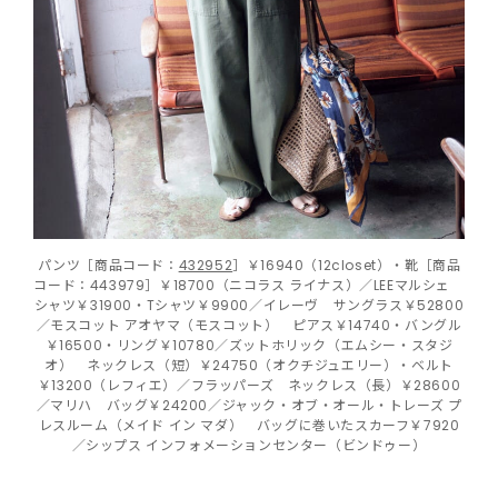
パンツ［商品コード：
432952
］￥16940（12closet）・靴［商品
コード：443979］￥18700（ニコラス ライナス）／LEEマルシェ
シャツ￥31900・Tシャツ￥9900／イレーヴ サングラス￥52800
／モスコット アオヤマ（モスコット） ピアス￥14740・バングル
￥16500・リング￥10780／ズットホリック（エムシー・スタジ
オ） ネックレス（短）￥24750（オクチジュエリー）・ベルト
￥13200（レフィエ）／フラッパーズ ネックレス（長）￥28600
／マリハ バッグ￥24200／ジャック・オブ・オール・トレーズ プ
レスルーム（メイド イン マダ） バッグに巻いたスカーフ￥7920
／シップス インフォメーションセンター（ビンドゥー）