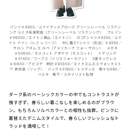
パンツ￥9900／ユナイテッドアローズ グリーンレーベル リラクシ
ング ルミネ有楽町店（グリーンレーベル リラクシング） ブルゾン
￥69300／エイトン青山（エイトン） ロゴTシャツ￥9350／ユナ
イト ナイン（レミ レリーフ） 中に着たTシャツ（別注）￥9350／
サロン アダム エ ロペ（アメリカーナ フォー サロン） メガネ
￥50600／モスコット アオヤマ（モスコット） イヤリング
￥37400／フーブス（イリスフォーセブン） 3連ネックレス
￥10800／アビステ 時計￥80300／エイチエムエスウォッチスト
ア 表参道（リップ） バッグ￥31900／トゥティエ 靴￥12980／
ハルタ 靴下／スタイリスト私物
ダーク系のベーシックカラーの中でもコントラストが
強すぎず、春らしい着こなしを楽しめるのがブラウ
ン。もちろんソルベカラーとの相性も抜群。ピンクに
着替えたデニムスタイルで、春らしいフレッシュなト
ラッドを満喫して！