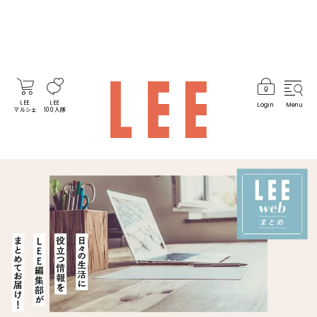
LEE
LEE
Login
Menu
マルシェ
100人隊