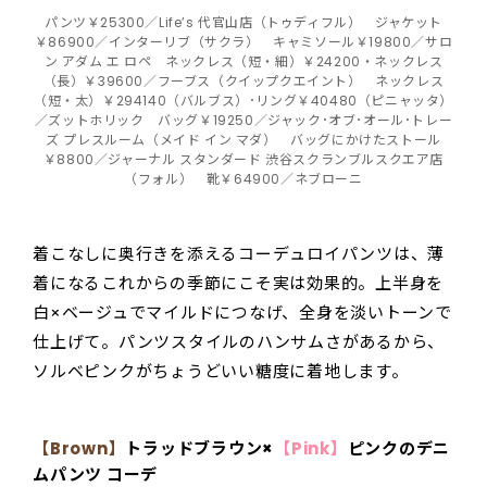
パンツ￥25300／Life’s 代官山店（トゥディフル） ジャケット
￥86900／インターリブ（サクラ） キャミソール￥19800／サロ
ン アダム エ ロペ ネックレス（短・細）￥24200・ネックレス
（長）￥39600／フーブス（クイップクエイント） ネックレス
（短・太）￥294140（バルブス）･リング￥40480（ピニャッタ）
／ズットホリック バッグ￥19250／ジャック･オブ･オール･トレー
ズ プレスルーム（メイド イン マダ） バッグにかけたストール
￥8800／ジャーナル スタンダード 渋谷スクランブルスクエア店
（フォル） 靴￥64900／ネブローニ
着こなしに奥行きを添えるコーデュロイパンツは、薄
着になるこれからの季節にこそ実は効果的。上半身を
白×ベージュでマイルドにつなげ、全身を淡いトーンで
仕上げて。パンツスタイルのハンサムさがあるから、
ソルベピンクがちょうどいい糖度に着地します。
【
Brown
】
トラッドブラウン
×
【Pink】
ピンクのデニ
ムパンツ
コーデ