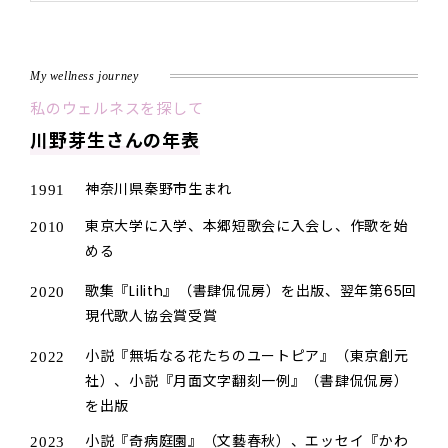
My wellness journey
私のウェルネスを探して
川野芽生さんの年表
神奈川県秦野市生まれ
1991
東京大学に入学、本郷短歌会に入会し、作歌を始
2010
める
歌集『Lilith』（書肆侃侃房）を出版、翌年第65回
2020
現代歌人協会賞受賞
小説『無垢なる花たちのユートピア』（東京創元
2022
社）、小説『月面文字翻刻一例』（書肆侃侃房）
を出版
小説『奇病庭園』（文藝春秋）、エッセイ『かわ
2023