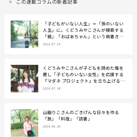
この連載コラムの新着記事
「子どもがいない人生」＝「孫のいない
人生」に。くどうみやこさんが模索する
「親」「おばあちゃん」という肩書きを
持たないシニアとしての生き方
2026.07.19
くどうみやこさんが子どもを諦めた傷を
癒し「子どものいない女性」を応援する
『マダネ プロジェクト』を立ち上げるま
で
2026.07.18
山脇りこさんのごきげんな日々を作る
「旅」「料理」「読書」
2026.06.30