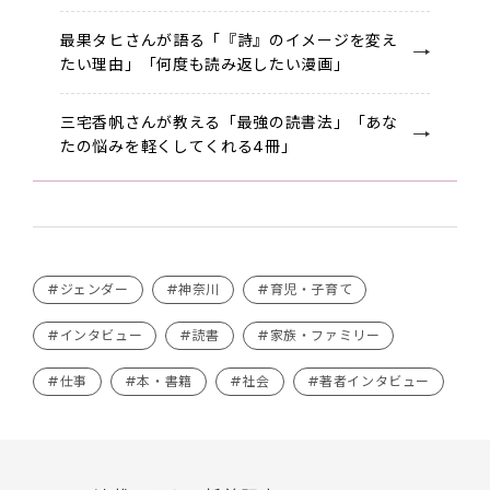
最果タヒさんが語る「『詩』のイメージを変え
たい理由」「何度も読み返したい漫画」
三宅香帆さんが教える「最強の読書法」「あな
たの悩みを軽くしてくれる4冊」
#ジェンダー
#神奈川
#育児・子育て
#インタビュー
#読書
#家族・ファミリー
#仕事
#本・書籍
#社会
#著者インタビュー