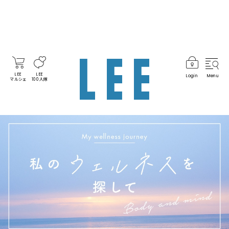
LEE
LEE
Login
Menu
マルシェ
100人隊