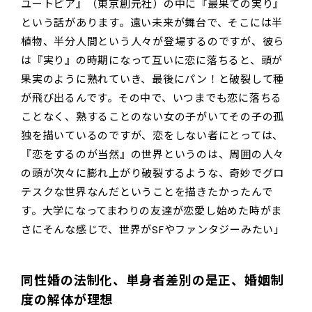
ユートピア』（東京創元社）の中に『最果ての実り』
という話があります。遠い未来が舞台で、そこには半
植物、半分人間という人々が登場するのですが、彼ら
は『実り』の時期になって互いに恋に落ちると、頭が
果実のように熟れていき、最後にパン！と破裂して種
が飛び出るんです。その中で、いつまでも恋に落ちる
ことなく、熟することのない女の子がいてその子の孤
独を描いているのですが、恋をしない者にとっては、
『恋をするのが当然』の世界というのは、周囲の人々
の頭が次々に膨れ上がり破裂するような、奇妙でグロ
テスクな世界なんだということを描きたかったんで
す。大学になってまわりの友達が恋愛し始めた時がま
さにそんな感じで、世界がSFやファンタジーみたい」
同性婚の法制化、単身者差別の是正、婚姻制
度の解体が理想