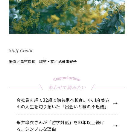
Staff Credit
撮影／高村瑞穂 取材・文／武田由紀子
あわせて読みたい
会社員を経て32歳で陶芸家へ転身。小川麻美さ
んの人生を切り拓いた「出会いと縁の不思議」
永井玲衣さんが「哲学対話」を10年以上続け
る、シンプルな理由