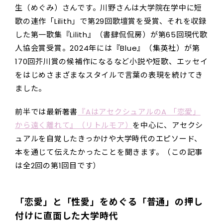
生（めぐみ）さんです。川野さんは大学院在学中に短
歌の連作「Lilith」で第29回歌壇賞を受賞、それを収録
した第一歌集『Lilith』（書肆侃侃房）が第65回現代歌
人協会賞受賞。2024年には『Blue』（集英社）が第
170回芥川賞の候補作になるなど小説や短歌、エッセイ
をはじめさまざまなスタイルで言葉の表現を続けてき
ました。
前半では最新著書
『AはアセクシュアルのA 「恋愛」
から遠く離れて』（リトルモア）
を中心に、アセクシ
ュアルを自覚したきっかけや大学時代のエピソード、
本を通じて伝えたかったことを聞きます。（この記事
は全2回の第1回目です）
「恋愛」と「性愛」をめぐる「普通」の押し
付けに直面した大学時代