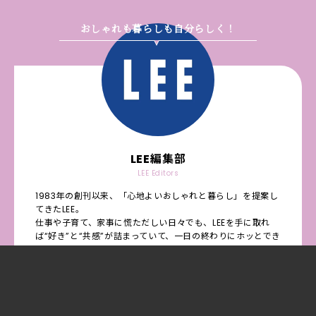
おしゃれも暮らしも自分らしく！
LEE編集部
LEE Editors
1983年の創刊以来、「心地よいおしゃれと暮らし」を提案し
てきたLEE。
仕事や子育て、家事に慌ただしい日々でも、LEEを手に取れ
ば“好き”と“共感”が詰まっていて、一日の終わりにホッとでき
る。
そんな存在でありたいと思っています。
ファッション、ビューティ、インテリア、料理、そして読者
の本音や時代を切り取る読み物……。
今読者が求めている情報に寄り添い、LEE、LEEweb、通販の