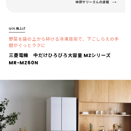
神原サリーさんの連載
QOL格上げ
野菜を袋の上から砕ける冷凍技術で、下ごしらえの手
間がぐっとラクに
三菱電機 中だけひろびろ大容量 MZシリーズ
MR-MZ60N