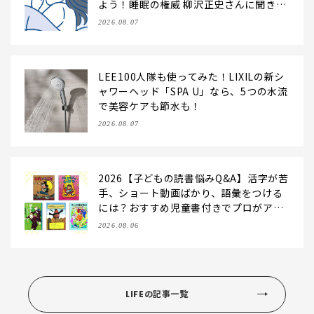
よう！睡眠の権威 柳沢正史さんに聞きま
した
2026.08.07
LEE100人隊も使ってみた！LIXILの新シ
ャワーヘッド「SPA U」なら、5つの水流
で美容ケアも節水も！
2026.08.07
2026【子どもの読書悩みQ&A】活字が苦
手、ショート動画ばかり、語彙をつける
には？おすすめ児童書付きでプロがアン
サー！
2026.08.06
LIFEの記事一覧