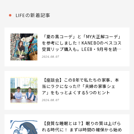
LIFEの新着記事
「夏の黒コーデ」と「MY大正解コーデ」
を参考にしました！KANEBOのベスコス
受賞リップ購入も。LEE8・9月号を読ん
だ6人の感想【LEE100人隊のレビューvo
2026.08.07
l.6・2026】
【座談会】この8年で私たちの家事、本
当にラクになった!?「夫婦の家事シェ
ア」をもっとよくする5つのヒント
2026.08.07
【良質な睡眠とは？】眠りの質は上げら
れる時代に！ まずは時間の確保から始め