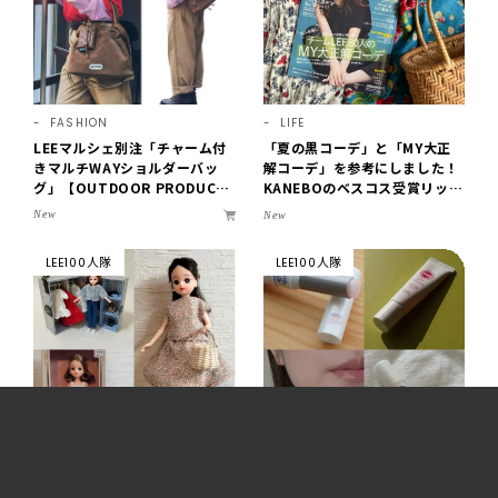
FASHION
LIFE
LEEマルシェ別注「チャーム付
「夏の黒コーデ」と「MY大正
きマルチWAYショルダーバッ
解コーデ」を参考にしました！
グ」【OUTDOOR PRODUCT
KANEBOのベスコス受賞リップ
S ×LEE100人隊】第3弾はリッ
購入も。LEE8・9月号を読んだ
New
New
チ映えにこだわり！
6人の感想【LEE100人隊のレビ
ューvol.6・2026】
LEE100人隊
LEE100人隊
LIFE
BEAUTY
【ハンドメイド好きの大人がリ
【40代・30代の「UV対策リッ