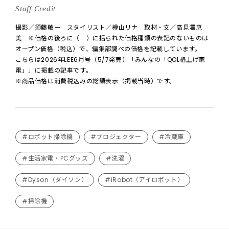
Staff Credit
撮影／須藤敬一 スタイリスト／樽山リナ 取材・文／高見澤恵
美 ※価格の後ろに（ ）に括られた価格種類の表記のないものは
オープン価格（税込）で、編集部調べの価格を記載しています。
こちらは2026年LEE6月号（5/7発売）「みんなの「QOL格上げ家
電」」に掲載の記事です。
※商品価格は消費税込みの総額表示（掲載当時）です。
#ロボット掃除機
#プロジェクター
#冷蔵庫
#生活家電・PCグッズ
#洗濯
#Dyson（ダイソン）
#iRobot（アイロボット）
#掃除機