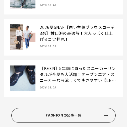
2026.08.10
2026夏SNAP【白い主役ブラウスコーデ
3選】甘口派の最適解！大人っぽく仕上
げるコツ拝見！
2026.08.09
【KEEN】5年前に買ったスニーカーサン
ダルが今夏も大活躍！オープンエア・ス
ニーカーなら涼しくて歩きやすい【LEE
編集部の「お気に入り、語らせて！」#7
2026.08.09
1】
FASHIONの記事一覧