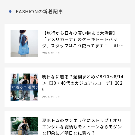
FASHIONの新着記事
【旅行から日々の買い物まで大活躍】
「アメリカーナ」のケーキトートバッ
グ、スタッフはこう使ってます！ #LE
Eマルシェ
2026.08.10
明日なに着る？週間まとめ＜8/10～8/14
＞【30・40代のカジュアルコーデ】202
6
2026.08.10
夏ボトムのマンネリ化にストップ！オリ
エンタルな総柄もモノトーンならモダン
な印象に／明日なに着る？