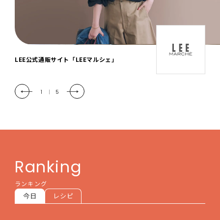
「LEE DAYS」本物志向にときめく。大人カ
ジュアル＆暮らしの雑貨
2
|
5
Ranking
ランキング
今日
レシピ