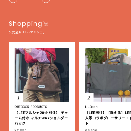
Shopping
公式通販「LEEマルシェ」
1
2
OUTDOOR PRODUCTS
L.L.Bean
【LEEマルシェ20th別注】 チャ
【LEE別注】【洗える】LEE
ーム付き マルチWAYショルダー
人隊コラボグローサリー・
バッグ
ト
¥ 11,550
¥ 5,500