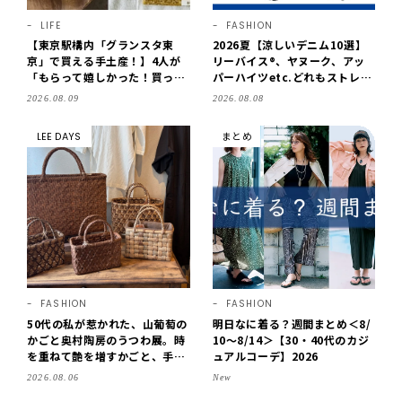
LIFE
FASHION
【東京駅構内「グランスタ東
2026夏【涼しいデニム10選】
京」で買える手土産！】4人が
リーバイス®、ヤヌーク、アッ
「もらって嬉しかった！買って
パーハイツetc.どれもストレス
よかった」スイーツを拝見♪G
フリーなはき心地！
2026.08.09
2026.08.08
OD BLESS BUTTERのバター
菓子、SOBAPのミニクレー
LEE DAYS
まとめ
プ…etc.【2026】
FASHION
FASHION
50代の私が惹かれた、山葡萄の
明日なに着る？週間まとめ＜8/
かごと奥村陶房のうつわ展。時
10～8/14＞【30・40代のカジ
を重ねて艶を増すかごと、手仕
ュアルコーデ】2026
事の美しさに出会いました。
2026.08.06
New
【LEE DAYS club tanpopo】