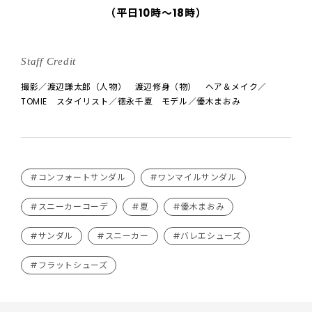
（平日10時〜18時）
Staff Credit
撮影／渡辺謙太郎（人物） 渡辺修身（物） ヘア＆メイク／
TOMIE スタイリスト／徳永千夏 モデル／優木まおみ
#コンフォートサンダル
#ワンマイルサンダル
#スニーカーコーデ
#夏
#優木まおみ
#サンダル
#スニーカー
#バレエシューズ
#フラットシューズ