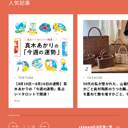
人気記事
1
2
FORTUNE
FASHION
【8月10日〜8月16日の運勢】真
50代の私が惹かれた、山葡
木あかりの「今週の運勢」星占
かごと奥村陶房のうつわ展
い×タロットで開運！
を重ねて艶を増すかごと、
事の美しさに出会いました
New
EE DAYS club tanpopo
LEEwebの全記事一覧
1
|
10