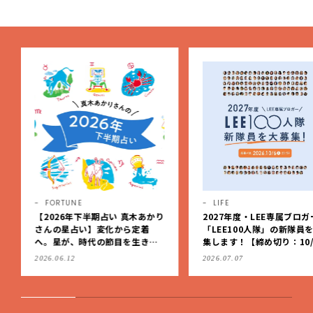
LIFE
LIFE
2027年度・LEE専属ブロガー
第2弾！【LEE「小さい家
「LEE100人隊」の新隊員を大募
賞】募集スタート！グラン
集します！【締め切り：10/6
賞金は10万円【応募は9月1
（火）】
（日）まで】
2026.07.07
2026.07.07