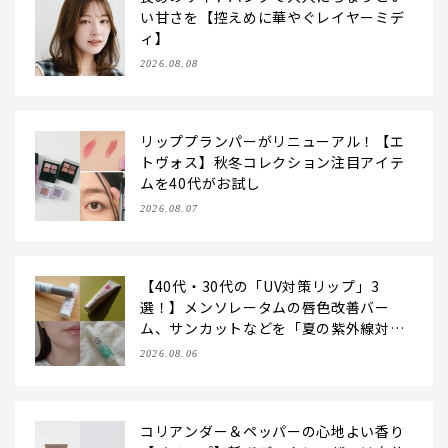
い甘さを【控えめに華やぐレイヤーミデ
ィ】
2026.08.08
リッププランパーがリニューアル！【エ
トヴォス】秋冬コレクション注目アイテ
ムを40代がお試し
2026.08.07
【40代・30代の「UV対策リップ」3
選！】メンソレータムの唇色改善バー
ム、サンカットなどを「夏の紫外線対
策」に愛用中です【LEE読者のイチ押し
2026.08.06
コスメ・2026】
コリアンダー＆ペッパーの心地よい香り