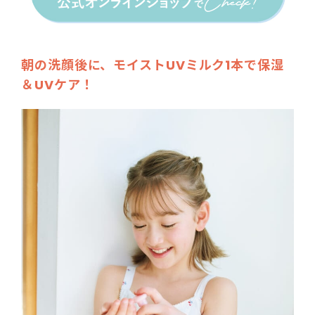
朝の洗顔後に、モイストUVミルク1本で保湿
＆UVケア！