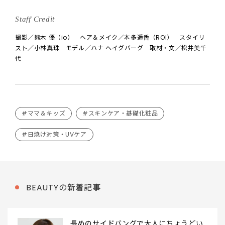
Staff Credit
撮影／熊木 優（io） ヘア＆メイク／本多遥香（ROI） スタイリ
スト／小林真珠 モデル／ハナ ヘイグバーグ 取材・文／松井美千
代
#ママ＆キッズ
#スキンケア・基礎化粧品
#日焼け対策・UVケア
BEAUTYの新着記事
長めのサイドバングで大人にちょうどい