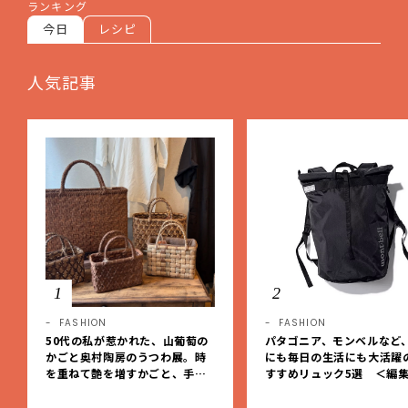
ランキング
今日
レシピ
人気記事
1
2
FASHION
FASHION
50代の私が惹かれた、山葡萄の
パタゴニア、モンベルなど
かごと奥村陶房のうつわ展。時
にも毎日の生活にも大活躍
を重ねて艶を増すかごと、手仕
すすめリュック5選 ＜編
事の美しさに出会いました。【L
レクト＞【LEEマルシェ】
EE DAYS club tanpopo】