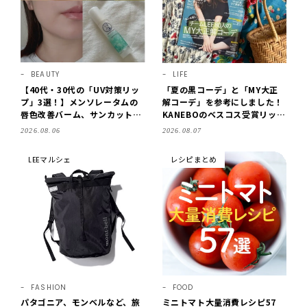
BEAUTY
LIFE
【40代・30代の「UV対策リッ
「夏の黒コーデ」と「MY大正
プ」3選！】メンソレータムの
解コーデ」を参考にしました！
唇色改善バーム、サンカットな
KANEBOのベスコス受賞リップ
どを「夏の紫外線対策」に愛用
購入も。LEE8・9月号を読んだ
2026.08.06
2026.08.07
中です【LEE読者のイチ押しコ
6人の感想【LEE100人隊のレビ
スメ・2026】
ューvol.6・2026】
LEEマルシェ
レシピまとめ
FASHION
FOOD
パタゴニア、モンベルなど、旅
ミニトマト大量消費レシピ57