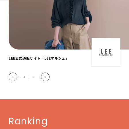
「LEE DAYS」本物志向にときめく。大人カ
ジュアル＆暮らしの雑貨
2
|
5
Ranking