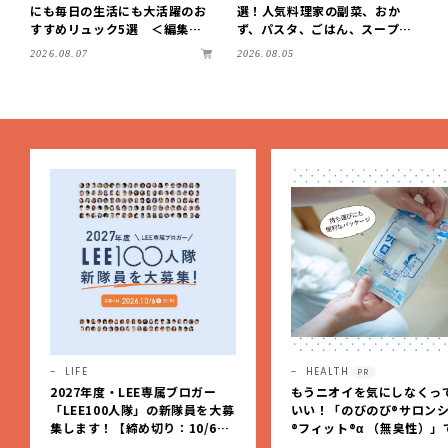
にも毎日の生活にも大活躍のお
選！人気料理家の副菜、おか
すすめリュック5選 ＜編集部
ず、パスタ、ごはん、スープま
セレクト＞【LEEマルシェ】
で【保存版】
2026.08.07
2026.08.05
HEALTH
FORTUNE
PR
もうニオイを気にしなくっても
【2026年下半期占い 真木
いい！「のびのび®サロンシップ
さんの星占い】変化から定
®フィット®α （無臭性）」で、
へ。星が、時代の節目を生
肩こりや足腰のダルさを出先で
私たちを導く