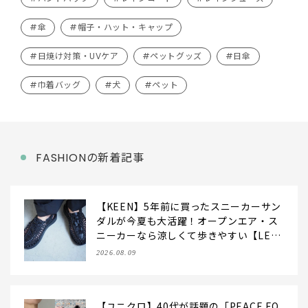
#傘
#帽子・ハット・キャップ
#日焼け対策・UVケア
#ペットグッズ
#日傘
#巾着バッグ
#犬
#ペット
FASHIONの新着記事
【KEEN】5年前に買ったスニーカーサン
ダルが今夏も大活躍！オープンエア・ス
ニーカーなら涼しくて歩きやすい【LEE
編集部の「お気に入り、語らせて！」#7
2026.08.09
1】
【ユニクロ】40代が話題の「PEACE FO