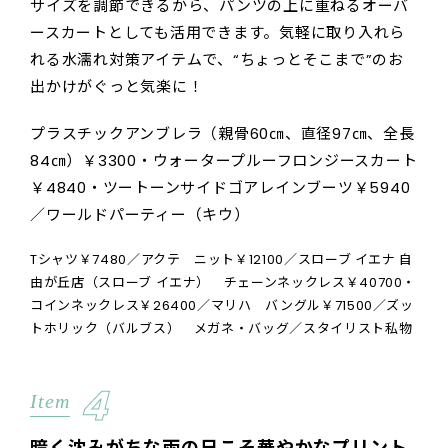
サイズを調節できるから、パンツの上に重ねるオーバ
ースカートとしても活用できます。気軽に取り入れら
れる水濡れ対策アイテムで、“ちょっとそこまで”のお
出かけがぐっと気楽に！
プラスチックアンブレラ（親骨60㎝、直径97㎝、全長
84㎝）￥3300・ウォータープルーフロンジースカート
￥4840・ツートーンサイドゴアレインブーツ￥5940
／ワールドパーティー（キウ）
Tシャツ￥7480／アクテ ニット￥12100／スローブ イエナ 自
由が丘店（スローブ イエナ） チェーンネックレス￥40700・
コインネックレス￥26400／マリハ バングル￥71500／ズッ
トホリック（バルブス） メガネ・バッグ／スタイリスト私物
4
Item
暗く沈みがちな雨の日こそ華やかなプリント