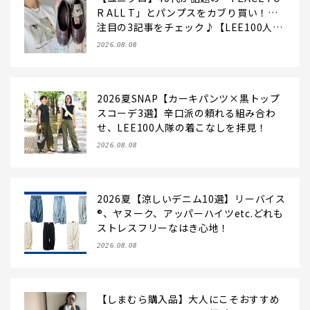
R ALL T」とパンプスをカブり買い！…
注目の3記事をチェック♪【LEE100人
隊・2026】
2026.08.08
2026夏SNAP【カーキパンツ×黒トップ
スコーデ3選】辛口派の頼れる組み合わ
せ、LEE100人隊の着こなしを拝見！
2026.08.08
2026夏【涼しいデニム10選】リーバイス
®、ヤヌーク、アッパーハイツetc.どれも
ストレスフリーなはき心地！
2026.08.08
【しまむら購入品】大人にこそおすすめ