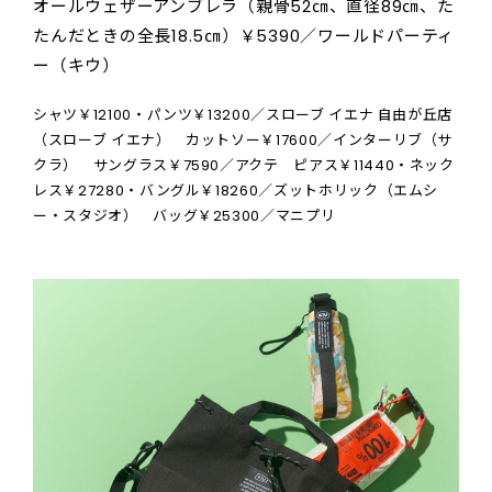
オールウェザーアンブレラ（親骨52㎝、直径89㎝、た
たんだときの全長18.5㎝）￥5390／ワールドパーティ
ー（キウ）
シャツ￥12100・パンツ￥13200／スローブ イエナ 自由が丘店
（スローブ イエナ） カットソー￥17600／インターリブ（サ
クラ） サングラス￥7590／アクテ ピアス￥11440・ネック
レス￥27280・バングル￥18260／ズットホリック（エムシ
ー・スタジオ） バッグ￥25300／マニプリ