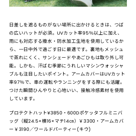
日差しを遮るものがない場所に出かけるときは、つば
の広いハットが必須。UVカット率95％以上に加え、
雨にも対応する撥水・防水加工生地を使用しているか
ら、一日中外で過ごす日に最適です。裏地もメッシュ
で蒸れにくく、サンシェードやあごひもは取り外し可
能。しかも、汗ばむ季節にうれしいマシンウォッシャ
ブルも注目したいポイント。アームカバーはUVカット
率97％で、車の運転やランニングをする際にも活躍。
つけた瞬間ひんやりと心地いい、接触冷感素材を使用
しています。
プロテクトハット¥3850・600Dポケッタフルミニバ
ッグ（縦24.5×横16×マチ14㎝）￥3300・アームカバ
ー￥3190／ワールドパーティー(キウ)