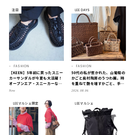
注目
LEE DAYS
FASHION
FASHION
【KEEN】5年前に買ったスニー
50代の私が惹かれた、山葡萄の
カーサンダルが今夏も大活躍！
かごと奥村陶房のうつわ展。時
オープンエア・スニーカーなら
を重ねて艶を増すかごと、手仕
涼しくて歩きやすい【LEE編集
事の美しさに出会いました。
New
2026.08.06
部の「お気に入り、語らせ
【LEE DAYS club tanpopo】
て！」#71】
LEEマルシェ限定
LEEマルシェ