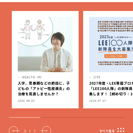
HEALTH
LIFE
PR
入学、思春期などの節目に、子
2027年度・LEE専属ブロガ
どもの「アトピー性皮膚炎」の
「LEE100人隊」の新隊員
治療を見直しませんか？
集します！【締め切り：10/
（火）】
2026.08.03
2026.07.07
2
|
7
すべて見る