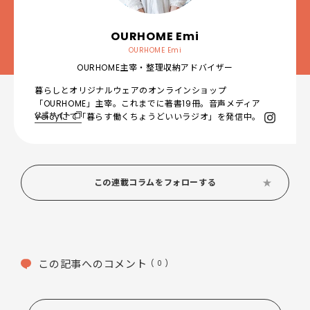
OURHOME Emi
OURHOME Emi
OURHOME主宰・整理収納アドバイザー
暮らしとオリジナルウェアのオンラインショップ
「OURHOME」主宰。これまでに著書19冊。音声メディア
公式サイト
Voicyにて「暮らす働くちょうどいいラジオ」を発信中。
この連載コラムをフォローする
この記事へのコメント
( 0 )