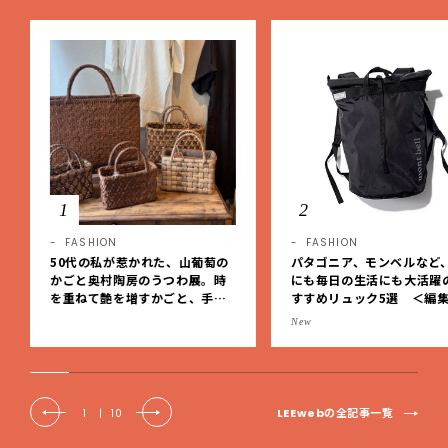
1
2
FASHION
FASHION
50代の私が惹かれた、山葡萄の
パタゴニア、モンベルなど
かごと奥村陶房のうつわ展。時
にも毎日の生活にも大活躍
を重ねて艶を増すかごと、手仕
すすめリュック5選 ＜編
事の美しさに出会いました。【L
レクト＞【LEEマルシェ】
New
EE DAYS club tanpopo】
LEEwebの全記事一覧
1
|
10