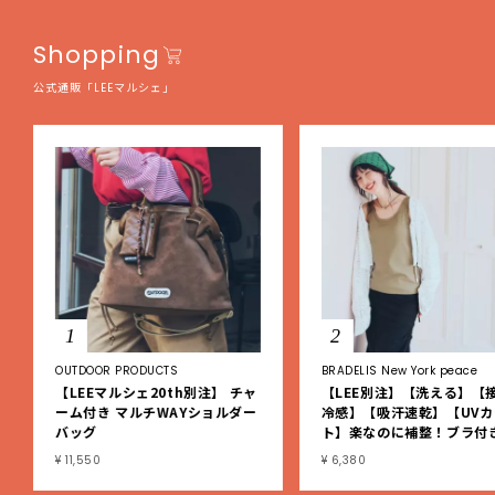
Shopping
公式通販「LEEマルシェ」
1
2
OUTDOOR PRODUCTS
BRADELIS New York peace
【LEEマルシェ20th別注】 チャ
【LEE別注】【洗える】【
ーム付き マルチWAYショルダー
冷感】【吸汗速乾】【UVカ
バッグ
ト】楽なのに補整！ブラ付
ブタンクトップ
¥ 11,550
¥ 6,380