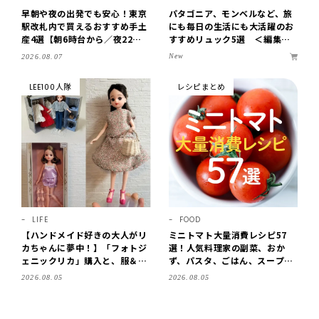
早朝や夜の出発でも安心！東京
パタゴニア、モンベルなど、旅
駅改札内で買えるおすすめ手土
にも毎日の生活にも大活躍のお
産4選【朝6時台から／夜22時
すすめリュック5選 ＜編集部
まで営業】
セレクト＞【LEEマルシェ】
New
2026.08.07
LEE100人隊
レシピまとめ
LIFE
FOOD
【ハンドメイド好きの大人がリ
ミニトマト大量消費レシピ57
カちゃんに夢中！】「フォトジ
選！人気料理家の副菜、おか
ェニックリカ」購入と、服＆ク
ず、パスタ、ごはん、スープま
ローゼットの手づくり実例をご
で【保存版】
2026.08.05
2026.08.05
紹介【LEE100人隊・2026】