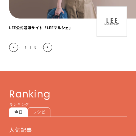
「LEE DAYS」本物志向にときめく。大人カ
ジュアル＆暮らしの雑貨
2
|
5
Ranking
ランキング
今日
レシピ
人気記事