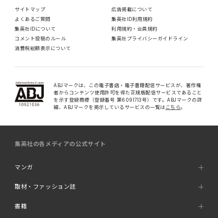
サイトマップ
広告掲載について
よくあるご質問
集英社ID利用規約
集英社IDについて
利用規約・会員規約
コメント投稿のルール
集英社プライバシーガイドライン
消費税総額表示について
ABJマークは、この電子書店・電子書籍配信サービスが、著作権
者からコンテンツ使用許可を得た正規版配信サービスであること
を示す登録商標（登録番号 第6091713号）です。ABJマークの詳
細、ABJマークを掲示しているサービスの一覧は
こちら
。
集英社の各メディアの公式サイト
マンガ
取材・ファッション誌
書籍