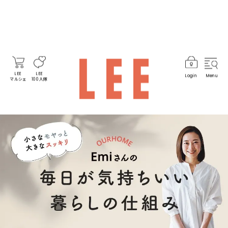
LEE
LEE
Login
Menu
マルシェ
100人隊