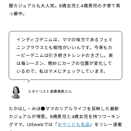
服カジュアルも大人気。8歳女児と4歳男児の子育て真
っ最中。
インディゴデニムは、ママの味方であるフェミ
ニンブラウスとも相性がいいんです。今季もカ
ービーデニムは引き続きトレンドのきざし。実
は毎シーズン、微妙にカーブの位置が変化して
いるので、私はマメにチェックしています。
スタイリスト高橋美帆さん
たかはし・みほ●ママのリアルライフを反映した最新
カジュアルが得意。8歳男児と4歳女児を持つワーキン
グママ。LEEwebでは「
おやこども名品
」をリレー連載