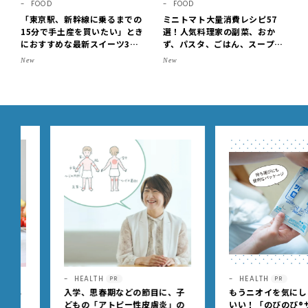
FOOD
FOOD
「東京駅、新幹線に乗るまでの
ミニトマト大量消費レシピ57
15分で手土産を買いたい」とき
選！人気料理家の副菜、おか
におすすめな最新スイーツ3選
ず、パスタ、ごはん、スープま
【東京駅改札内・朝8時開店】
で【保存版】
New
New
HEALTH
HEALTH
PR
PR
入学、思春期などの節目に、子
もうニオイを気にしなくっ
どもの「アトピー性皮膚炎」の
いい！「のびのび®サロン