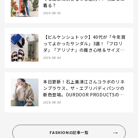
着る？
2026.08.05
【ビルケンシュトック】40代が「今年買
ってよかったサンダル」3選！「フロリ
ダ」「アリゾナ」の履き心地＆サイズ選
びもご紹介【LEE100人隊・2026】
2026.08.04
本日更新！石上美津江さんコラボのリネ
ンブラウス、ザ・エブリバディパンツの
新色登場。OURDOOR PRODUCTSの別
注バッグもおしゃれにお役立ち！【LEE
2026.08.04
マルシェのモノづくり秘話を公開】
FASHIONの記事一覧