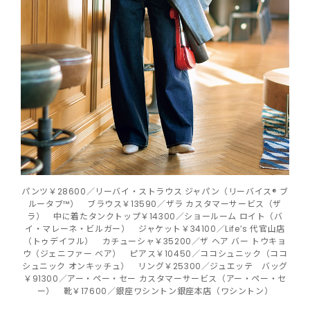
パンツ￥28600／リーバイ・ストラウス ジャパン（リーバイス® ブ
ルータブ™） ブラウス￥13590／ザラ カスタマーサービス（ザ
ラ） 中に着たタンクトップ￥14300／ショールーム ロイト（バ
イ・マレーネ・ビルガー） ジャケット￥34100／Life’s 代官山店
（トゥデイフル） カチューシャ￥35200／ザ ヘア バー トウキョ
ウ（ジェニファー ベア） ピアス￥10450／ココシュニック（ココ
シュニック オンキッチュ） リング￥25300／ジュエッテ バッグ
￥91300／アー・ペー・セー カスタマーサービス（アー・ペー・セ
ー） 靴￥17600／銀座ワシントン銀座本店（ワシントン）