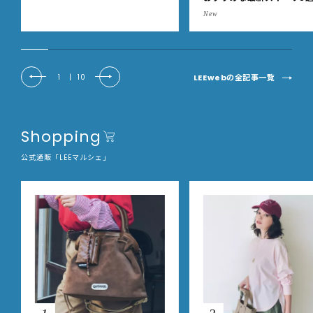
【東京駅改札内・朝8時開
New
LEEwebの全記事一覧
1
|
10
Shopping
公式通販「LEEマルシェ」