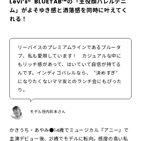
Levi’s® BLUETAB™の「主役顔バレルデニ
ム」がよそゆき感と洒落感を同時に叶えてく
れる！
リーバイスのプレミアムラインであるブルータ
ブ、私も愛用しています！ カジュアルな中に
もリッチ感があって、はいていて自信が持てる
んです。インディゴバレルなら、〝決めすぎ〞
になりたくないママ友とのランチ会にもぴった
り。
モデル垣内彩未さん
かきうち・あやみ●14歳でミュージカル『アニー』で
主演デビュー後、21歳でモデルに転向。感度の高い私