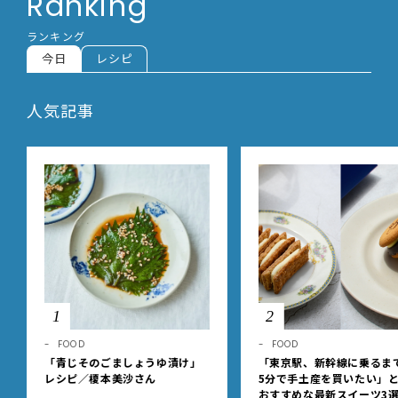
Ranking
ランキング
今日
レシピ
人気記事
1
2
FOOD
FOOD
「青じそのごましょうゆ漬け」
「東京駅、新幹線に乗るま
レシピ／榎本美沙さん
5分で手土産を買いたい」
おすすめな最新スイーツ3