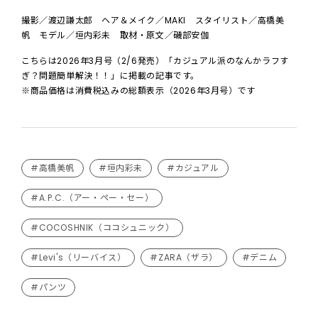
撮影／渡辺謙太郎 ヘア＆メイク／MAKI スタイリスト／高橋美
帆 モデル／垣内彩未 取材・原文／磯部安伽
こちらは2026年3月号（2/6発売）「カジュアル派のなんかラフす
ぎ？問題簡単解決！！」に掲載の記事です。
※商品価格は消費税込みの総額表示（2026年3月号）です
#高橋美帆
#垣内彩未
#カジュアル
#A.P.C.（アー・ペー・セー）
#COCOSHNIK（ココシュニック）
#Levi's（リーバイス）
#ZARA（ザラ）
#デニム
#パンツ