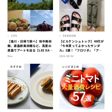
LIFE
FASHION
【香川・日帰り旅へ】地中美術
【ビルケンシュトック】40代が
館、直島新美術館など、真夏の
「今年買ってよかったサンダ
直島でアートを巡る【LEE DAY
ル」3選！「フロリダ」「アリ
S club ミワコ】
ゾナ」の履き心地＆サイズ選び
New
2026.08.04
もご紹介【LEE100人隊・202
6】
おすすめ
レシピまとめ