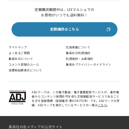
定期購読期間中は、LEEマルシェでの
お買物がいつでも送料無料！
定期購読はこちら
サイトマップ
広告掲載について
よくあるご質問
集英社ID利用規約
集英社IDについて
利用規約・会員規約
コメント投稿のルール
集英社プライバシーガイドライン
消費税総額表示について
ABJマークは、この電子書店・電子書籍配信サービスが、著作権
者からコンテンツ使用許可を得た正規版配信サービスであること
を示す登録商標（登録番号 第6091713号）です。ABJマークの詳
細、ABJマークを掲示しているサービスの一覧は
こちら
。
集英社の各メディアの公式サイト