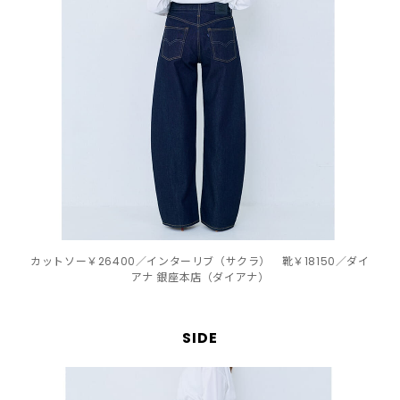
カットソー￥26400／インターリブ（サクラ） 靴￥18150／ダイ
アナ 銀座本店（ダイアナ）
SIDE