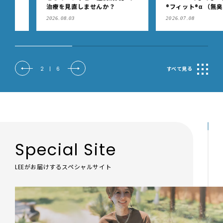
治療を見直しませんか？
®フィット®α （無臭性）」
肩こりや足腰のダルさを出
2026.08.03
2026.07.08
もケア
2
|
6
すべて見る
Special Site
LEEがお届けするスペシャルサイト