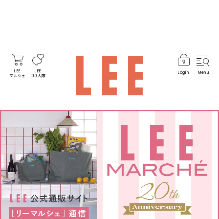
LEE
LEE
Login
Menu
マルシェ
100人隊