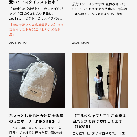
愛い！／スタイリスト徳永千夏
旅行＆シーズンですね 夏休み真っ只
さん【おやこども名品】
「zechito（ゼチト）」のリメイクバ
中、そしてもうすぐお盆休み。今年は
ッグ 今回ご紹介したい名品は、
9連休のところもあるようで、帰省さ
zechito（ゼチト）のリメイクバッグ
れる方も多いかと思います。 というわ
です。zechitoはスタイリストの大先
けで、「LEE 100人隊ブログ」202
【徳永千夏さん＆高橋美帆さん】ママ
輩が手がけるブランド。
スタイリストが選ぶ「おやこども名
品」
2026.08.07
2026.08.05
ちょっとしたお出かけに大活躍
【エルベシャプリエ】この夏は
のミニポーチ【niko and…】
白バッグでおでかけしてます
【1028N】
こんにちは、０３９まるごです！ 先
日ライブで横浜に行った際お買い物も
こんにちは。047 ケロ子です。 【エ