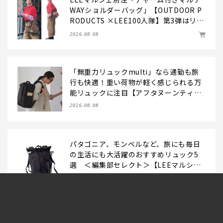
WAYショルダーバッグ」【OUTDOOR P
RODUCTS ×LEE100人隊】第3弾はリッ
チ映えにこだわり！
2026.08.08
「無重力リュックmulti」なら通勤も旅
行も快適！重い荷物が軽く感じられる万
能リュックに注目【アフタヌーンティ
ー・リビング】
2026.08.08
パタゴニア、モンベルなど、旅にも毎日
の生活にも大活躍のおすすめリュック5
選 ＜編集部セレクト＞【LEEマルシ
ェ】
2026.08.07
2026夏【大人のハーフパンツコーデ6