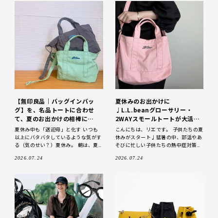
【無印良品｜バッグインバッ
夏休みのお出かけに
グ】を、名品トートに合わせ
♩L.L.beanグローサリー・
て、夏のお出かけの相棒に
2WAYスモールトートが大活
♩【LEEマルシェ｜LEE100人
躍|LEEマルシェ
夏休み中も「送迎母」と化す いつも
こんにちは、リエです。 子供たちの夏
隊コラボ グローサリー・2WAY
以上にバタバタしているような気がす
休みがスタート♩猛暑の中、部活やあ
スモールトート】
る（気のせい？）夏休み。 朝は、夏
そびに忙しい子供たちの熱中症対策
期講習のお弁当作りに始まり、 帰宅
に、あれこれ準備して子供たちのケア
2026.07.24
2026.07.24
後は、バレーの試合や練習への送迎、
をする毎日です... 夏休みのお供に 夏
夜のお弁当
休み