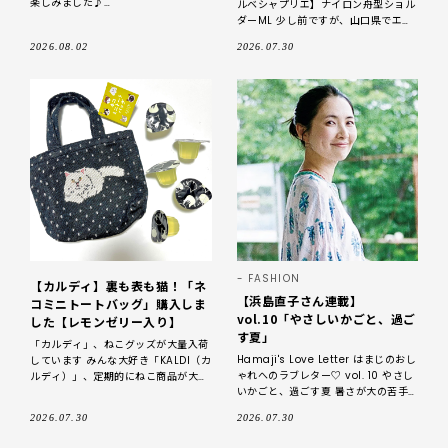
楽しみました♪
ルベシャプリエ】ナイロン舟型ショル
https://lee.hpplus.jp/100nintai/
ダーML 少し前ですが、山口県でエル
3682264/ niko
ベシャプリエのポップアップがあった
2026.08.02
2026.07.30
ので行ってきました！夏のおでかけに
ちょうど良
FASHION
【カルディ】裏も表も猫！「ネ
【浜島直子さん連載】
コミニトートバッグ」購入しま
vol.10「やさしいかごと、過ご
した【レモンゼリー入り】
す夏」
「カルディ」、ねこグッズが大量入荷
Hamaji's Love Letter はまじのおし
しています みんな大好き「KALDI（カ
ゃれへのラブレター♡ vol. 10 やさし
ルディ）」、定期的にねこ商品が大量
いかごと、過ごす夏 暑さが大の苦手
発生しますよね。 まさに現在、「ニ
のはまじにとって、夏
ャンコーヒー」をはじめとしたねこア
2026.07.30
2026.07.30
イテムがた