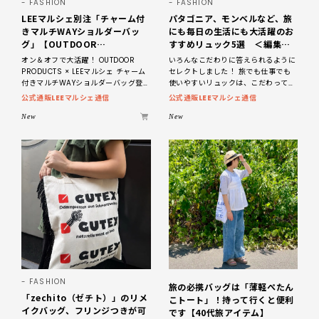
FASHION
FASHION
LEEマルシェ別注「チャーム付
パタゴニア、モンベルなど、旅
きマルチWAYショルダーバッ
にも毎日の生活にも大活躍のお
グ」【OUTDOOR
すすめリュック5選 ＜編集部
PRODUCTS ×LEE100人隊】
セレクト＞【LEEマルシェ】
オン＆オフで大活躍！ OUTDOOR
いろんなこだわりに答えられるように
第3弾はリッチ映えにこだわ
PRODUCTS × LEEマルシェ チャーム
セレクトしました！ 旅でも仕事でも
り！
付きマルチWAYショルダーバッグ登
使いやすいリュックは、こだわって選
場！ アウトドアプロダクツ×LEEマル
びたい。この特集では、LEEマルシェ
公式通販LEEマルシェ通信
公式通販LEEマルシェ通信
シェの完全別注
で再入荷をしたパタゴニアやモンベル
のリュックをはじめ、
New
New
FASHION
旅の必携バッグは「薄軽ぺたん
「zechito（ゼチト）」のリメ
こトート」！持って行くと便利
イクバッグ、フリンジつきが可
です【40代旅アイテム】