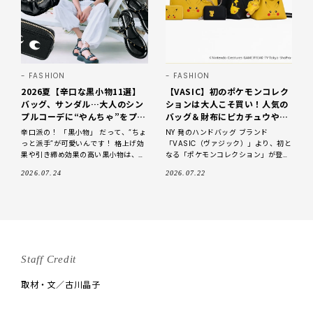
FASHION
FASHION
2026夏【辛口な黒小物11選】
【VASIC】初のポケモンコレク
バッグ、サンダル…大人のシン
ションは大人こそ買い！人気の
プルコーデに“やんちゃ”をプラ
バッグ＆財布にピカチュウやイ
ス！
ーブイをデザイン【2026】
辛口派の！ 「黒小物」 だって、“ちょ
NY 発のハンドバッグ ブランド
っと派手”が可愛いんです！ 格上げ効
「VASIC（ヴァジック）」より、初と
果や引き締め効果の高い黒小物は、夏
なる「ポケモンコレクション」が登
カジュアルにこそ欠かせない存在で
場。 バッグやウォレット、チャー
2026.07.24
2026.07.22
す。さらに、〝ちょっと派手〞なら、
ム、カラビナなど全6型が、2026年8
月5 日（水
Staff Credit
取材・文／古川晶子