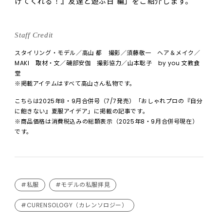
げてくれる！』友達と遊ぶ日 編」をご紹介します。
Staff Credit
スタイリング・モデル／高山 都 撮影／須藤敬一 ヘア＆メイク／
MAKI 取材・文／磯部安伽 撮影協力／山本聡子 by you 文教食
堂
※掲載アイテムはすべて高山さん私物です。
こちらは2025年8・9月合併号（7/7発売）「おしゃれプロの『自分
に飽きない』夏服アイデア」に掲載の記事です。
※商品価格は消費税込みの総額表示（2025年8・9月合併号現在）
です。
#私服
#モデルの私服拝見
#CURENSOLOGY（カレンソロジー）