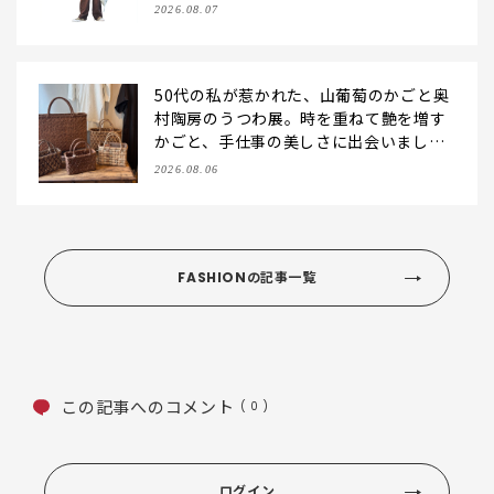
2026.08.07
50代の私が惹かれた、山葡萄のかごと奥
村陶房のうつわ展。時を重ねて艶を増す
かごと、手仕事の美しさに出会いまし
た。【LEE DAYS club tanpopo】
2026.08.06
FASHIONの記事一覧
この記事へのコメント
( 0 )
ログイン