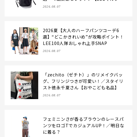
ェ】
2026.08.07
2026夏【大人のハーフパンツコーデ6
選】“どこかきれいめ”が攻略ポイント！
LEE100人隊おしゃれ上手SNAP
2026.08.07
「zechito（ゼチト）」のリメイクバッ
グ、フリンジつきが可愛い！／スタイリ
スト徳永千夏さん【おやこども名品】
2026.08.07
フェミニンさが香るブラウンのレースパ
ンツをロゴTでカジュアルUP！／明日な
に着る？