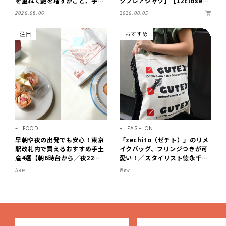
を重ねて艶を増すかごと、手仕
クフレアシャツ」【12close
事の美しさに出会いました。
t】
2026.08.05
2026.08.06
【LEE DAYS club tanpopo】
注目
おすすめ
FOOD
FASHION
早朝や夜の出発でも安心！東京
「zechito（ゼチト）」のリメ
駅改札内で買えるおすすめ手土
イクバッグ、フリンジつきが可
産4選【朝6時台から／夜22時
愛い！／スタイリスト徳永千夏
まで営業】
さん【おやこども名品】
New
New