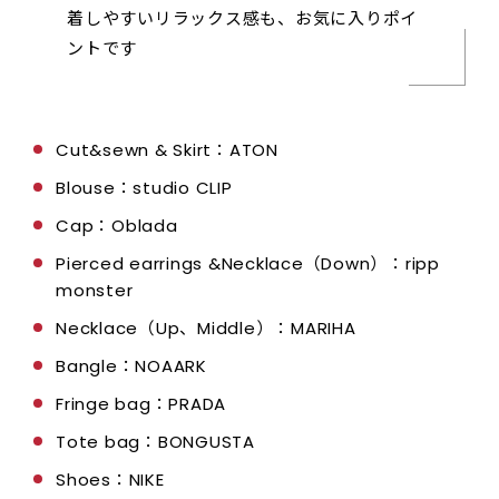
着しやすいリラックス感も、お気に入りポイ
ントです
Cut&sewn & Skirt：ATON
Blouse：studio CLIP
Cap：Oblada
Pierced earrings &Necklace（Down）：ripp
monster
Necklace（Up、Middle）：MARIHA
Bangle：NOAARK
Fringe bag：PRADA
Tote bag：BONGUSTA
Shoes：NIKE