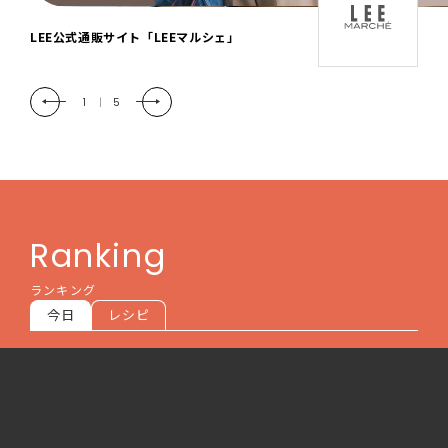
「LEE DAYS」本物志向にときめく。大人カ
ジュアル＆暮らしの雑貨
2
|
5
Ranking
ランキング
今日
レシピ
人気記事