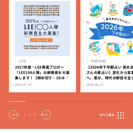
FORTUNE
LIFE
【2026年下半期占い 真木あかり
第2弾！【LEE「小さい家
さんの星占い】変化から定着
賞】募集スタート！グラン
へ。星が、時代の節目を生きる
賞金は10万円【応募は9月1
私たちを導く
（日）まで】
2026.06.12
2026.07.07
2
|
7
すべて見る