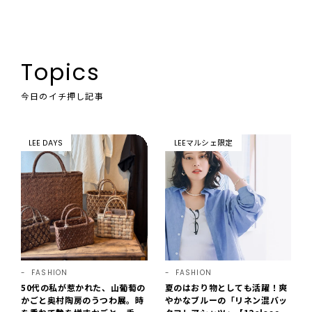
Topics
今日のイチ押し記事
LEE DAYS
LEEマルシェ限定
FASHION
FASHION
50代の私が惹かれた、山葡萄の
夏のはおり物としても活躍！爽
かごと奥村陶房のうつわ展。時
やかなブルーの「リネン混バッ