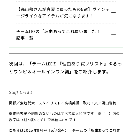
【高山都さんが春夏に買ったもの5選】ヴィンテ
ージライクなアイテムが気になります！
チームLEEの「理由あってこれ買いました！」
記事一覧
次回は、「チームLEEの『理由あり買いリスト』ゆるっ
とワンピ＆オールインワン編」をご紹介します。
Staff Credit
撮影／魚地武大 スタイリスト／高橋美帆 取材・文／栗田瑞穂
※価格表記や記載のないものはすべて本人私物です ※（ ）内の
数字は（縦×横×マチ）で単位はcmです
こちらは2025年6月号（5/7発売）「チームの『理由あってこれ買