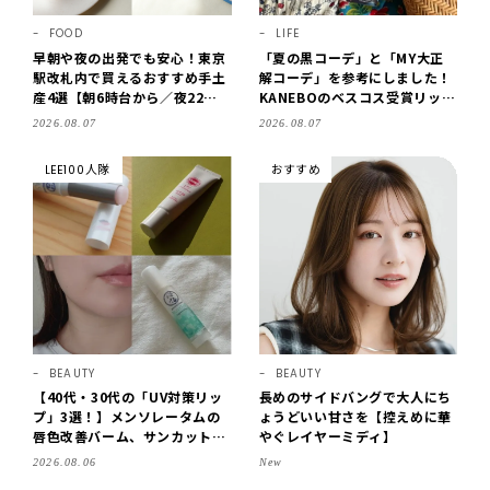
FOOD
LIFE
早朝や夜の出発でも安心！東京
「夏の黒コーデ」と「MY大正
駅改札内で買えるおすすめ手土
解コーデ」を参考にしました！
産4選【朝6時台から／夜22時
KANEBOのベスコス受賞リップ
まで営業】
購入も。LEE8・9月号を読んだ
2026.08.07
2026.08.07
6人の感想【LEE100人隊のレビ
ューvol.6・2026】
LEE100人隊
おすすめ
BEAUTY
BEAUTY
【40代・30代の「UV対策リッ
長めのサイドバングで大人にち
プ」3選！】メンソレータムの
ょうどいい甘さを【控えめに華
唇色改善バーム、サンカットな
やぐレイヤーミディ】
どを「夏の紫外線対策」に愛用
2026.08.06
New
中です【LEE読者のイチ押しコ