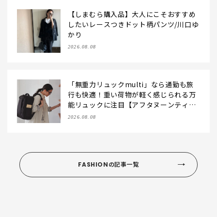
【しまむら購入品】大人にこそおすすめ
したいレースつきドット柄パンツ/川口ゆ
かり
2026.08.08
「無重力リュックmulti」なら通勤も旅
行も快適！重い荷物が軽く感じられる万
能リュックに注目【アフタヌーンティ
ー・リビング】
2026.08.08
FASHIONの記事一覧