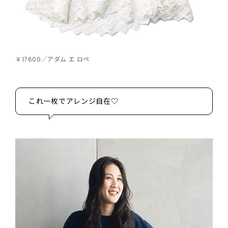
￥17600／アダム エ ロペ
これ一枚でアレンジ自在♡