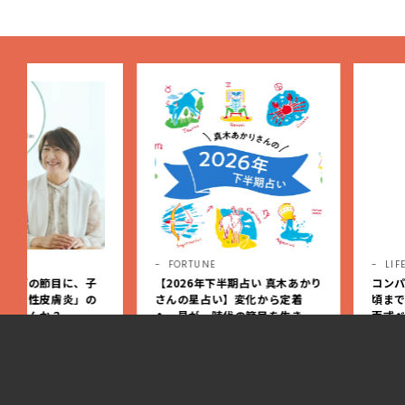
スメ・2026】
FORTUNE
LIFE
PR
【2026年下半期占い 真木あかり
コンパクトかつ、新生児か
さんの星占い】変化から定着
頃までずっと快適に使える
へ。星が、時代の節目を生きる
面式ベビーカー
私たちを導く
2026.06.12
2026.07.10