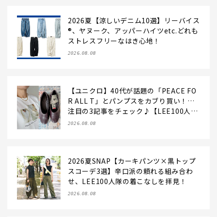
2026夏【涼しいデニム10選】リーバイス
®、ヤヌーク、アッパーハイツetc.どれも
ストレスフリーなはき心地！
2026.08.08
【ユニクロ】40代が話題の「PEACE FO
R ALL T」とパンプスをカブり買い！…
注目の3記事をチェック♪【LEE100人
隊・2026】
2026.08.08
2026夏SNAP【カーキパンツ×黒トップ
スコーデ3選】辛口派の頼れる組み合わ
せ、LEE100人隊の着こなしを拝見！
2026.08.08