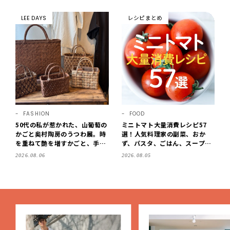
6人の感想【LEE100人隊のレビ
チ映えにこだわり！
ューvol.6・2026】
LEE DAYS
レシピまとめ
FASHION
FOOD
50代の私が惹かれた、山葡萄の
ミニトマト大量消費レシピ57
かごと奥村陶房のうつわ展。時
選！人気料理家の副菜、おか
を重ねて艶を増すかごと、手仕
ず、パスタ、ごはん、スープま
事の美しさに出会いました。
で【保存版】
2026.08.06
2026.08.05
【LEE DAYS club tanpopo】