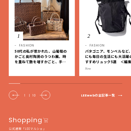
1
2
FASHION
FASHION
50代の私が惹かれた、山葡萄の
パタゴニア、モンベルなど
かごと奥村陶房のうつわ展。時
にも毎日の生活にも大活躍
を重ねて艶を増すかごと、手仕
すすめリュック5選 ＜編
事の美しさに出会いました。【L
レクト＞【LEEマルシェ】
New
EE DAYS club tanpopo】
LEEwebの全記事一覧
1
|
10
Shopping
公式通販「LEEマルシェ」