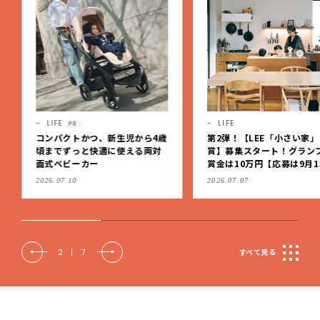
LIFE
LIFE
PR
コンパクトかつ、新生児から4歳
第2弾！【LEE「小さい家
頃までずっと快適に使える両対
賞】募集スタート！グラン
面式ベビーカー
賞金は10万円【応募は9月1
（日）まで】
2026.07.10
2026.07.07
2
|
7
すべて見る