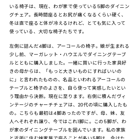
いる椅子は、現在、わが家で使っている5脚のダイニン
グチェア。長時間座るとお尻が痛くなるくらい硬く、
冬は直で座ると体が冷えるけれど、とても気に入って
使っている、大切な椅子たちです。
左側に詰んだ4脚は、アーコールの椅子。娘が生まれる
少し前、マーガレット・ハウエルでダイニングテーブ
ルとともに購入しました。一緒に買いに行った家具好
きの母からは、「もっと大きいものにすればいいの
に」と言われたものの、名品といわれるアーコールの
テーブルと椅子のよさを、自ら使って実感したいとい
う理由から決断。現在に至ります。右側に積んだヴィ
ンテージのチャーチチェアは、20代の頃に購入したも
の。こちらも最初は4脚あったのですが、母、妹、友
人へそれぞれ譲り、今ではこれ1脚に。この5脚が、わ
が家のダイニングテーブルを囲んでいます。私の家族
と近所に住む妹家族で座ることが多い5脚は、今はた