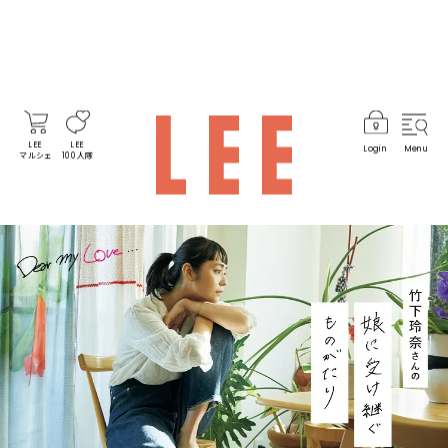
LEE
LEE
Login
Menu
マルシェ
100人隊