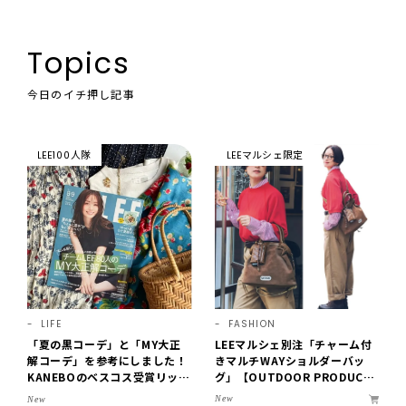
Topics
今日のイチ押し記事
LEE100人隊
LEEマルシェ限定
LIFE
FASHION
「夏の黒コーデ」と「MY大正
LEEマルシェ別注「チャーム付
解コーデ」を参考にしました！
きマルチWAYショルダーバッ
KANEBOのベスコス受賞リップ
グ」【OUTDOOR PRODUCT
購入も。LEE8・9月号を読んだ
S ×LEE100人隊】第3弾はリッ
New
New