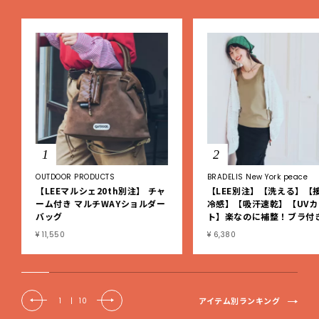
1
2
OUTDOOR PRODUCTS
BRADELIS New York peace
【LEEマルシェ20th別注】 チャ
【LEE別注】【洗える】【
ーム付き マルチWAYショルダー
冷感】【吸汗速乾】【UVカ
バッグ
ト】楽なのに補整！ブラ付
ブタンクトップ
¥ 11,550
¥ 6,380
アイテム別ランキング
1
|
10