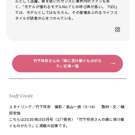
ルとして活躍。群を抜いたセンスに業界内のファンも多
く、“モデルが憧れるモデルNo.1”との呼び声が高い。『LEE』
では、モデルとしてはもちろん、その愛情あふれるライフス
タイルが読者の心をつかんでいる。
竹下玲奈さんの「娘に受け継ぐものがた
り」記事一覧
Staff Credit
スタイリング／竹下玲奈 撮影／長山一樹（S-14） 取材・文／磯
部安伽
こちらは2025年LEE3月号（2/7発売）「竹下玲奈さんの娘に受け継
ぐものがたり」に掲載の記事です。