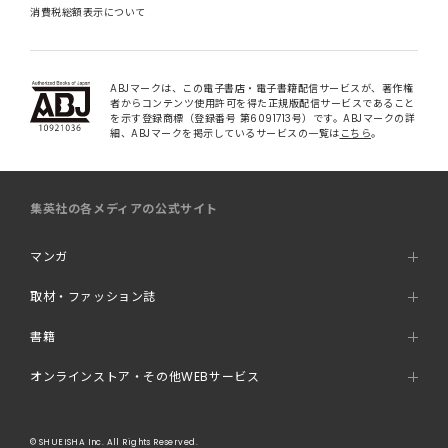
消費税総額表示について
ABJマークは、この電子書店・電子書籍配信サービスが、著作権
者からコンテンツ使用許可を得た正規版配信サービスであること
を示す登録商標（登録番号 第6091713号）です。ABJマークの詳
細、ABJマークを掲示しているサービスの一覧は
こちら
。
集英社の各メディアの公式サイト
マンガ
取材・ファッション誌
書籍
オンラインストア・その他WEBサービス
© SHUEISHA Inc. All Rights Reserved.