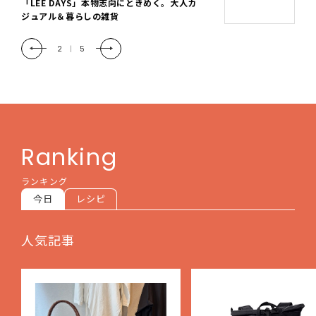
「LEE DAYS」本物志向にときめく。大人カ
ジュアル＆暮らしの雑貨
2
|
5
Ranking
ランキング
今日
レシピ
人気記事