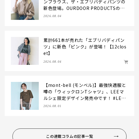
ンブラウス、ザ・エブリバディパンツの
新色登場。OURDOOR PRODUCTSの別
注バッグもおしゃれにお役立ち！【LEE
2026.08.04
マルシェのモノづくり秘話を公開】
累計661本が売れた「エブリバディパン
ツ」に新色「ピンク」が登場！【12clos
et】
2026.08.04
【mont-bell (モンベル)】最強快適服と
噂の「ウィックロンTシャツ」、LEEマ
ルシェ限定デザイン発売中です！ #LEE
マルシェ
2026.08.01
この連載コラムの記事一覧