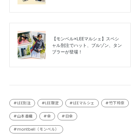
#LEE別注
#LEE限定
#LEEマルシェ
#竹下玲奈
#山本香織
#傘
#日傘
#montbell（モンベル）