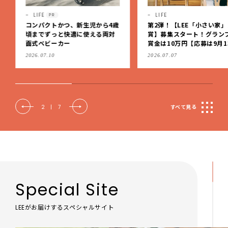
LIFE
LIFE
PR
コンパクトかつ、新生児から4歳
第2弾！【LEE「小さい家
頃までずっと快適に使える両対
賞】募集スタート！グラン
面式ベビーカー
賞金は10万円【応募は9月1
（日）まで】
2026.07.10
2026.07.07
2
|
7
すべて見る
Special Site
LEEがお届けするスペシャルサイト