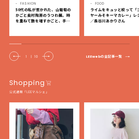
FASHION
FOOD
50代の私が惹かれた、山葡萄の
ライムをキュッと絞って「
かごと奥村陶房のうつわ展。時
ヤーみそキーマカレー」レ
を重ねて艶を増すかごと、手仕
／長谷川あかりさん
事の美しさに出会いました。【L
EE DAYS club tanpopo】
LEEwebの全記事一覧
1
|
10
Shopping
公式通販「LEEマルシェ」