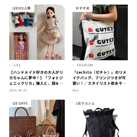
LEE100人隊
おすすめ
LIFE
FASHION
【ハンドメイド好きの大人がリ
「zechito（ゼチト）」のリメ
カちゃんに夢中！】「フォトジ
イクバッグ、フリンジつきが可
ェニックリカ」購入と、服＆ク
愛い！／スタイリスト徳永千夏
ローゼットの手づくり実例をご
さん【おやこども名品】
2026.08.05
New
紹介【LEE100人隊・2026】
LEE DAYS
LEEマルシェ