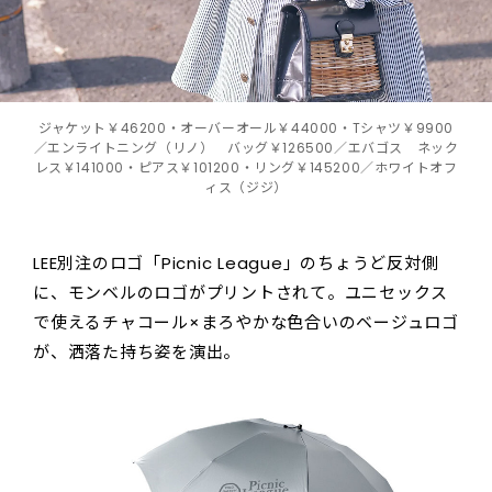
ジャケット￥46200・オーバーオール￥44000・Tシャツ￥9900
／エンライトニング（リノ） バッグ￥126500／エバゴス ネック
レス￥141000・ピアス￥101200・リング￥145200／ホワイトオフ
ィス（ジジ）
LEE別注のロゴ「Picnic League」のちょうど反対側
に、モンベルのロゴがプリントされて。ユニセックス
で使えるチャコール×まろやかな色合いのベージュロゴ
が、洒落た持ち姿を演出。