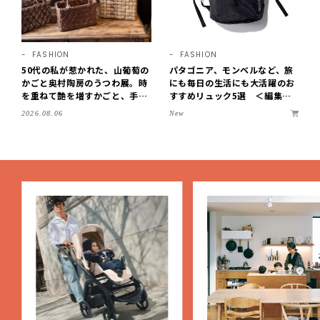
FASHION
FASHION
50代の私が惹かれた、山葡萄の
パタゴニア、モンベルなど、旅
かごと奥村陶房のうつわ展。時
にも毎日の生活にも大活躍のお
を重ねて艶を増すかごと、手仕
すすめリュック5選 ＜編集部
事の美しさに出会いました。
セレクト＞【LEEマルシェ】
New
2026.08.06
【LEE DAYS club tanpopo】