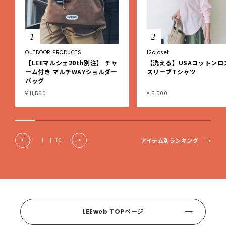
1
2
OUTDOOR PRODUCTS
12closet
【LEEマルシェ20th別注】 チャ
【洗える】USAコットンロ
ーム付き マルチWAYショルダー
スリーブTシャツ
バッグ
¥ 11,550
¥ 5,500
アイテム別ランキング
1
|
10
LEEweb TOPページ