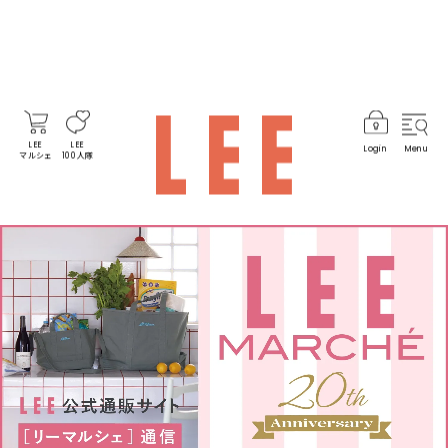
LEE
LEE
Login
Menu
マルシェ
100人隊