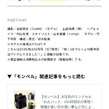
Staff Credit
撮影／谷田政史（CaNN）（モデル） 上田祐輝（物） ヘア＆メ
イク／中山友恵 スタイリスト／山本香織（+chip） モデル／竹
下玲奈 構成・原文／鈴木絵美
※モデルの身長は170㎝です
こちらは2025年LEE4月号（3/7発売）「祝！LEEマルシェ19周年別
注アイテムできました！」に掲載の記事です。
※商品価格は消費税込みの総額表示（掲載当時）です。
▼「モンベル」関連記事をもっと読む