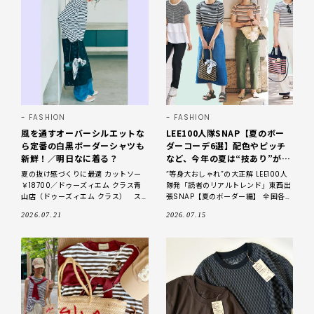
FASHION
FASHION
風を通すオーバーシルエットな
LEE100人隊SNAP【夏のボー
ら定番の白黒ボーダーシャツも
ダーコーデ6選】配色やピッチ
新鮮！／明日なに着る？
など、今年の夏は“技あり”が必
勝ルール！｜2026
夏の抜け感づくりに最適 カットソー
“等身大おしゃれ”の大正解 LEE100人
￥18700／ドゥーズィエム クラス青
隊発「読者のリアルトレンド」東西出
山店（ドゥーズィエム クラス） ス
張SNAP【夏のボーダー編】 全国各地
カート￥39600／マルティニーク ル
で活躍する、読者代表のブロガー集団
2026.07.21
2026.07.15
ミネ横浜（マージ） パンツ￥47300
「LEE100人隊」。仕事
／リトルリ