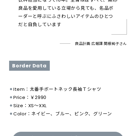
良品を愛用している立場から見ても、名品ボ
ーダーと呼ぶにふさわしいアイテムのひとつ
だと自負しています
良品計画 広報課 関根純子さん
Border Data
⚫︎
Item：太番手ボートネック長袖Ｔシャツ
⚫︎
Price：￥2990
⚫︎
Size：XS～XXL
⚫︎
Color：ネイビー、ブルー、ピンク、グリーン