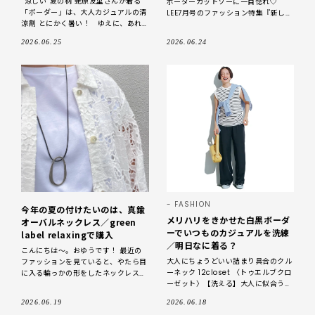
“涼しい”夏の柄 蛯原友里さんが着る
ボーダーカットソーに一目惚れ♡
「ボーダー」は、大人カジュアルの清
LEE7月号のファッション特集『新しい
涼剤 とにかく暑い！ ゆえに、あれ
「ワンツーコーデの磨き方」！！』を
これ盛るのが難しい夏おしゃれ。だか
読んでいたら、p.18でモデルの竹下玲
2026.06.25
2026.06.24
らこそ、賢く取り入れたいのが柄アイ
奈さ
テ
FASHION
今年の夏の付けたいのは、真鍮
メリハリをきかせた白黒ボーダ
オーバルネックレス／green
ーでいつものカジュアルを洗練
label relaxingで購入
／明日なに着る？
こんにちは～。おゆうです！ 最近の
大人にちょうどいい詰まり具合のクル
ファッションを見ていると、やたら目
ーネック 12closet 〈トゥエルブクロ
に入る輪っかの形をしたネックレスが
ーゼット〉【洗える】大人に似合う・
気になって仕方がありませんでした。
巾着つき USAコットンノースリーブT
シンプルなTシャツやブラウスに合わ
2026.06.19
2026.06.18
シャツ（2枚入り）￥7700／LEEマル
せているコーデ