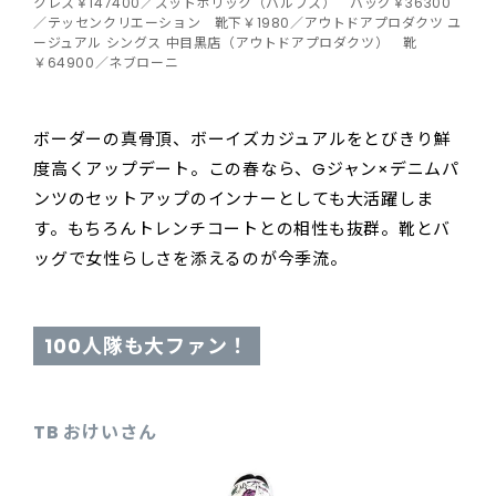
クレス￥147400／ズットホリック（バルブス） バッグ￥36300
／テッセンクリエーション 靴下￥1980／アウトドアプロダクツ ユ
ージュアル シングス 中目黒店（アウトドアプロダクツ） 靴
￥64900／ネブローニ
ボーダーの真骨頂、ボーイズカジュアルをとびきり鮮
度高くアップデート。この春なら、Gジャン×デニムパ
ンツのセットアップのインナーとしても大活躍しま
す。もちろんトレンチコートとの相性も抜群。靴とバ
ッグで女性らしさを添えるのが今季流。
100人隊も大ファン！
TB おけいさん