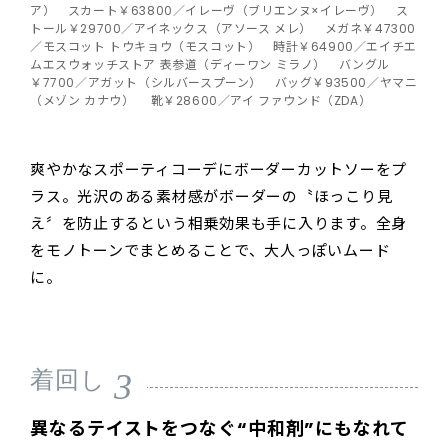
ア） スカート￥63800／イレーヴ（ブリエンヌ×イレーヴ） ス
トール￥29700／アイネックス（アソース メレ） メガネ￥47300
／モスコット トウキョウ（モスコット） 時計￥64900／エイチエ
ムエスウォッチストア 表参道（ディーワン ミラノ） バングル
￥7700／アガット（シルバースプーン） バッグ￥93500／ヤマニ
（メゾン カナウ） 靴￥28600／アイ ファウンド（ZDA）
爽やかなスポーティコーデにボーダーカットソーをプ
ラス。光沢のある素材感がボーダーの〝ほっこり見
え〞を防止するという相乗効果も手に入ります。全身
をモノトーンでまとめることで、大人っぽいムード
に。
3
着回し
異なるテイストをつなぐ“中和剤”にもなれて