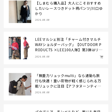
【しまむら購入品】大人にこそおすすめ
したいレースつきドット柄パンツ/川口ゆ
かり
2026.08.08
LEEマルシェ別注「チャーム付きマルチ
WAYショルダーバッグ」【OUTDOOR P
RODUCTS ×LEE100人隊】第3弾はリッ
チ映えにこだわり！
2026.08.08
「無重力リュックmulti」なら通勤も旅
行も快適！重い荷物が軽く感じられる万
能リュックに注目【アフタヌーンティ
ー・リビング】
2026.08.08
パタゴニア、モンベルなど、旅にも毎日