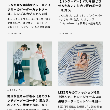
【バンクーバー】パリを感じさ
しなやかな素材のブルー×アイ
せるかわいいお店で夏のボーダ
ボリーのボーダーカットソー
ーを買う。
は、シンプルカジュアルの味つ
こんにちは、よよです。 バンクーバー
けに重宝！／明日なに着る？
キャッチーなブルーボーダーを「あえ
で小さなパリを見つけました♡
て着ないで、腰に巻く」 カットソー
「L'Apartment」素敵なお店を発見
￥12980／シンゾーン ルミネ新宿店
フランスやヨーロッパのブランドのセ
（ザ シンゾーン） シャツ
レクトショップのようです。
2026.07.06
2026.06.27
￥39600・パンツ￥31900／マルテ
ィニーク ルミネ横浜
FASHION
LEE7月号のファッション特集
蛯原友里さんが着る【夏のフレ
を読んで、セントジェームスの
ンチボーダーコーデ 】着たり、
長袖ボーダーカットソーを購入
巻いたり。薄手で長袖、ゆった
しました
LEE7月号掲載のSAINT JAMESの長袖
りしたラインを選ぶのが正解