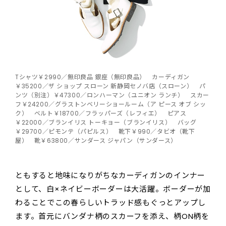
Tシャツ￥2990／無印良品 銀座（無印良品） カーディガン
￥35200／ザ ショップ スローン 新静岡セノバ店（スローン） パ
ンツ（別注）￥47300／ロンハーマン（ユニオン ランチ） スカー
フ￥24200／グラストンベリーショールーム（ア ピース オブ シッ
ク） ベルト￥18700／フラッパーズ（レフィエ） ピアス
￥22000／ブランイリス トーキョー（ブランイリス） バッグ
￥29700／ピモンテ（パピルス） 靴下￥990／タビオ（靴下
屋） 靴￥63800／サンダース ジャパン（サンダース）
ともすると地味になりがちなカーディガンのインナー
として、白×ネイビーボーダーは大活躍。ボーダーが加
わることでこの春らしいトラッド感もぐっとアップし
ます。首元にバンダナ柄のスカーフを添え、柄ON柄を