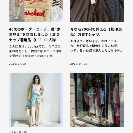
40代のボーダーコーデ、脱”少
今なら790円で買える【無印良
年見え”を目指しました｜夏ス
品】万能Tシャツ。
ナップ着用品【LEE100人隊の
おはようございます、おけいです。
夏スナップ・2026】
今、無印良品で開催中の良いね祭。
こんにちは。acchaです。 今年の東
以前、良いね祭で購入したこちらをご
京は梅雨らしい梅雨だなぁという印象
紹介↓↓
を受ける日が多かったのですが、一転
https://lee.hpplus.jp/100nintai/
して、今日から東京は晴れ。そろそろ
2026.07.09
2026.07.09
3
梅雨明けの気配ですね！ さて、そん
な夏を目前に
FASHION