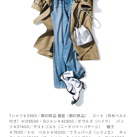
Tシャツ￥2990／無印良品 銀座（無印良品） コート（共布ベルト
付き）￥126500・Gジャン￥42900／ボウルズ（ハイク） パン
ツ￥37400／ゲストリスト（ニードバイヘリテージ） 帽子
￥7500／トゥ ベルト￥13200／フラッパーズ（レフィエ） ネッ