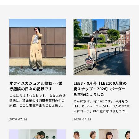
オフィスカジュアル始動･･･試
LEE8・9月号【LEE100人隊の
行錯誤の日々の記録です
夏スナップ・2026】ボーダー
を主役にしました
こんにちは！ななおです。 ななおの派
遣先は、某企業の技術開発部門の中の
こんにちは、springです。 今月号の
総務。ここは事業所まるごとお揃いの
LEE、P.32〜「チームLEE80人のMY大
ユニフォーム(作業服)着用だったが、
正解コーデ」はご覧になりましたか？
ここに来て急に「オフィスカジュアル
LEEモデルズ、スタイリストさん、
2026.07.28
2026.07.25
はじめます！」とい
LEE100人隊の私服