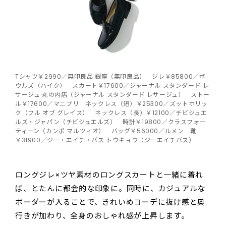
Tシャツ￥2990／無印良品 銀座（無印良品） ジレ￥85800／ボ
ウルズ（ハイク） スカート￥17600／ジャーナル スタンダード レ
サージュ 丸の内店（ジャーナル スタンダード レサージュ） ストー
ル￥17600／マニプリ ネックレス（短）￥25300／ズットホリッ
ク（フル オブ グレイス） ネックレス（長）￥12100／チビジュエ
ルズ・ジャパン（チビジュエルズ） 時計￥19800／クラスフォー
ティーン（カンポ マルツィオ） バッグ￥56000／ルメン 靴
￥31900／ジー・エイチ・バス トウキョウ（ジーエイチバス）
ロングジレ×ツヤ素材のロングスカートと一緒に着れ
ば、とたんに都会的な印象に。同時に、カジュアルな
ボーダーが入ることで、きれいめコーデに抜け感と奥
行きが加わり、全身のおしゃれ感が上昇します。