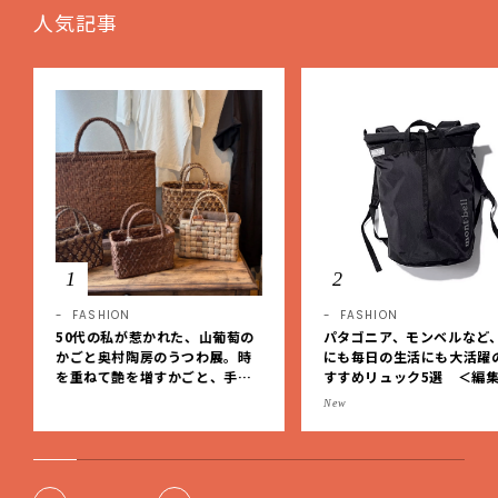
人気記事
1
2
FASHION
FASHION
50代の私が惹かれた、山葡萄の
パタゴニア、モンベルなど
かごと奥村陶房のうつわ展。時
にも毎日の生活にも大活躍
を重ねて艶を増すかごと、手仕
すすめリュック5選 ＜編
事の美しさに出会いました。【L
レクト＞【LEEマルシェ】
New
EE DAYS club tanpopo】