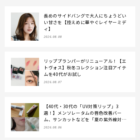
長めのサイドバングで大人にちょうどい
い甘さを【控えめに華やぐレイヤーミデ
ィ】
2026.08.08
リッププランパーがリニューアル！【エ
トヴォス】秋冬コレクション注目アイテ
ムを40代がお試し
2026.08.07
【40代・30代の「UV対策リップ」3
選！】メンソレータムの唇色改善バー
ム、サンカットなどを「夏の紫外線対
策」に愛用中です【LEE読者のイチ押し
2026.08.06
コスメ・2026】