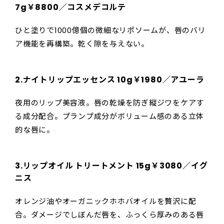
7g￥8800／コスメデコルテ
ひと塗りで1000億個の微細なリポソームが、唇のバリ
ア機能を再構築。乾く隙を与えない。
2.ナイトリップエッセンス 10g￥1980／アユーラ
夜用のリップ美容液。唇の乾燥を防ぎ縦ジワをケアす
る成分配合。プランプ成分がボリューム感のある立体
的な唇に。
3.リップオイル トリートメント 15g￥3080／イグ
ニス
オレンジ油やオーガニックホホバオイルを贅沢に配
合。ダメージでしぼんだ唇を、ふっくら厚みのある唇