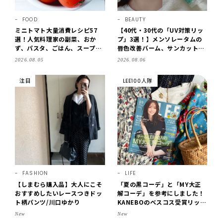
FOOD
BEAUTY
ミニトマト大量消費レシピ57
【40代・30代の「UV対策リッ
選！人気料理家の副菜、おか
プ」3選！】メンソレータムの
ず、パスタ、ごはん、スープま
唇色改善バーム、サンカットな
で【保存版】
どを「夏の紫外線対策」に愛用
2026.08.05
2026.08.06
中です【LEE読者のイチ押しコ
スメ・2026】
注目
LEE100人隊
FASHION
LIFE
【しまむら購入品】大人にこそ
「夏の黒コーデ」と「MY大正
おすすめしたいレースつきドッ
解コーデ」を参考にしました！
ト柄パンツ/川口ゆかり
KANEBOのベスコス受賞リップ
購入も。LEE8・9月号を読んだ
New
New
6人の感想【LEE100人隊のレビ