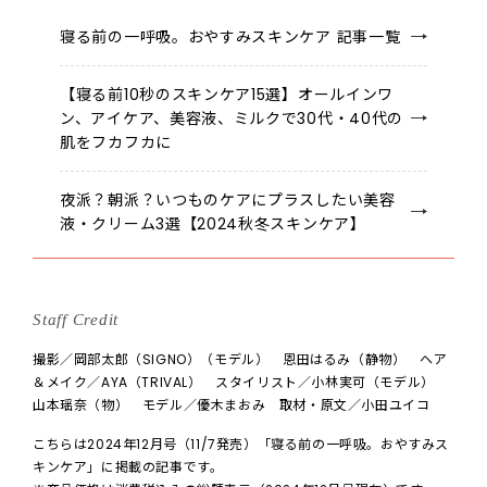
寝る前の一呼吸。おやすみスキンケア 記事一覧
【寝る前10秒のスキンケア15選】オールインワ
ン、アイケア、美容液、ミルクで30代・40代の
肌をフカフカに
夜派？朝派？いつものケアにプラスしたい美容
液・クリーム3選【2024秋冬スキンケア】
Staff Credit
撮影／岡部太郎（SIGNO）（モデル） 恩田はるみ（静物） ヘア
＆メイク／AYA（TRIVAL） スタイリスト／小林実可（モデル）
山本瑶奈（物） モデル／優木まおみ 取材・原文／小田ユイコ
こちらは2024年12月号（11/7発売）「寝る前の一呼吸。おやすみス
キンケア」に掲載の記事です。