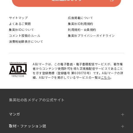
サイトマップ
広告掲載について
よくあるご質問
集英社ID利用規約
集英社IDについて
利用規約・会員規約
コメント投稿のルール
集英社プライバシーガイドライン
消費税総額表示について
ABJマークは、この電子書店・電子書籍配信サービスが、著作権
者からコンテンツ使用許可を得た正規版配信サービスであること
を示す登録商標（登録番号 第6091713号）です。ABJマークの詳
細、ABJマークを掲示しているサービスの一覧は
こちら
。
集英社の各メディアの公式サイト
マンガ
取材・ファッション誌