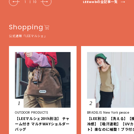
LEEwebの全記事一覧
1
|
10
Shopping
公式通販「LEEマルシェ」
1
2
OUTDOOR PRODUCTS
BRADELIS New York peace
【LEEマルシェ20th別注】 チャ
【LEE別注】【洗える】【
ーム付き マルチWAYショルダー
冷感】【吸汗速乾】【UVカ
バッグ
ト】楽なのに補整！ブラ付