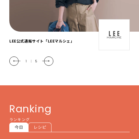
「LEE DAYS」本物志向にときめく。大人カ
ジュアル＆暮らしの雑貨
2
|
5
Ranking
ランキング
今日
レシピ