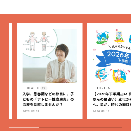
ューvol.6・2026】
HEALTH
FORTUNE
PR
入学、思春期などの節目に、子
【2026年下半期占い 真木
どもの「アトピー性皮膚炎」の
さんの星占い】変化から定
治療を見直しませんか？
へ。星が、時代の節目を生
私たちを導く
2026.08.03
2026.06.12