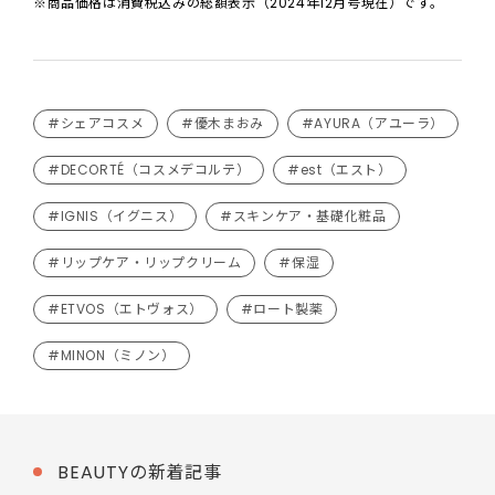
※商品価格は消費税込みの総額表示（2024年12月号現在）です。
#シェアコスメ
#優木まおみ
#AYURA（アユーラ）
#DECORTÉ（コスメデコルテ）
#est（エスト）
#IGNIS（イグニス）
#スキンケア・基礎化粧品
#リップケア・リップクリーム
#保湿
#ETVOS（エトヴォス）
#ロート製薬
#MINON（ミノン）
BEAUTYの新着記事