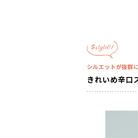
♯style01
シルエットが抜群
きれいめ辛口