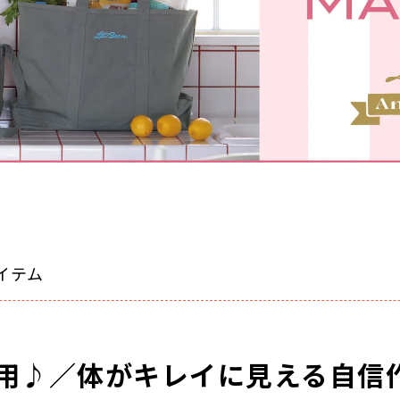
イテム
！
用♪／体がキレイに見える自信