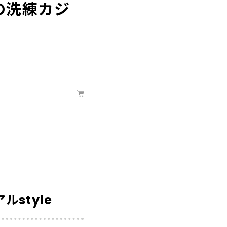
の洗練カジ
style