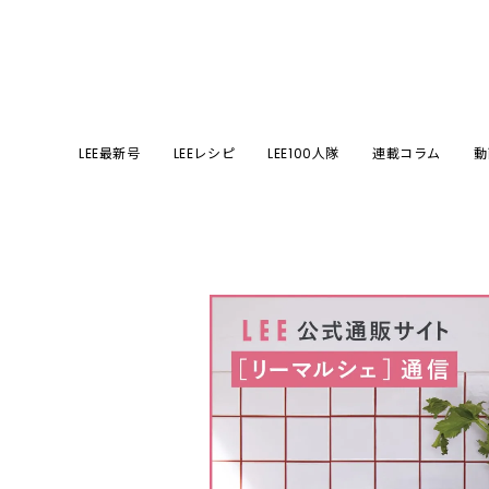
LEE最新号
LEEレシピ
LEE100人隊
連載コラム
動