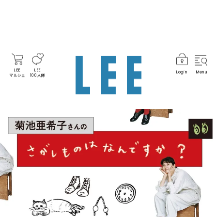
LEE
LEE
Login
Menu
マルシェ
100人隊