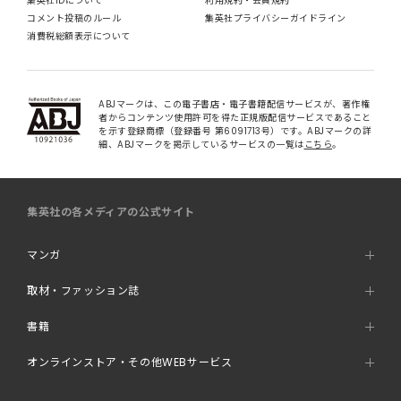
集英社IDについて
利用規約・会員規約
コメント投稿のルール
集英社プライバシーガイドライン
消費税総額表示について
ABJマークは、この電子書店・電子書籍配信サービスが、著作権
者からコンテンツ使用許可を得た正規版配信サービスであること
を示す登録商標（登録番号 第6091713号）です。ABJマークの詳
細、ABJマークを掲示しているサービスの一覧は
こちら
。
集英社の各メディアの公式サイト
マンガ
取材・ファッション誌
書籍
オンラインストア・その他WEBサービス