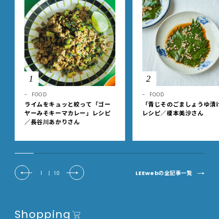
1
2
FOOD
FOOD
ライムをキュッと絞って「ゴー
「青じそのごましょうゆ漬
ヤーみそキーマカレー」レシピ
レシピ／榎本美沙さん
／長谷川あかりさん
LEEwebの全記事一覧
1
|
10
Shopping