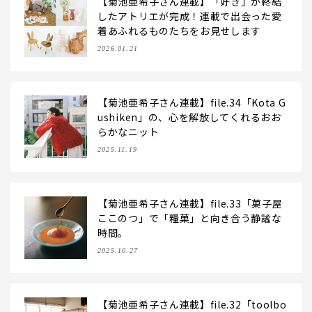
【菊池亜希子さん連載】「好き」が終結
したアトリエが完成！連載で出会った愛
着あふれるものたちをお見せします
2026.01.21
【菊池亜希子さん連載】file.34「Kota G
ushiken」の、心を解放してくれるおお
らかなニット
2025.11.19
【菊池亜希子さん連載】file.33「菓子屋
ここのつ」で「糧菓」と向き合う静謐な
時間。
2025.10.27
【菊池亜希子さん連載】file.32「toolbo