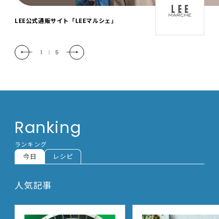
「LEE DAYS」本物志向にときめく。大人カ
ジュアル＆暮らしの雑貨
2
|
5
Ranking
ランキング
今日
レシピ
人気記事