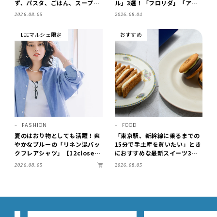
ず、パスタ、ごはん、スープま
ル」3選！「フロリダ」「アリ
で【保存版】
ゾナ」の履き心地＆サイズ選び
2026.08.05
2026.08.04
もご紹介【LEE100人隊・202
6】
LEEマルシェ限定
おすすめ
FASHION
FOOD
夏のはおり物としても活躍！爽
「東京駅、新幹線に乗るまでの
やかなブルーの「リネン混バッ
15分で手土産を買いたい」とき
クフレアシャツ」【12close
におすすめな最新スイーツ3選
t】
【東京駅改札内・朝8時開店】
2026.08.05
2026.08.05