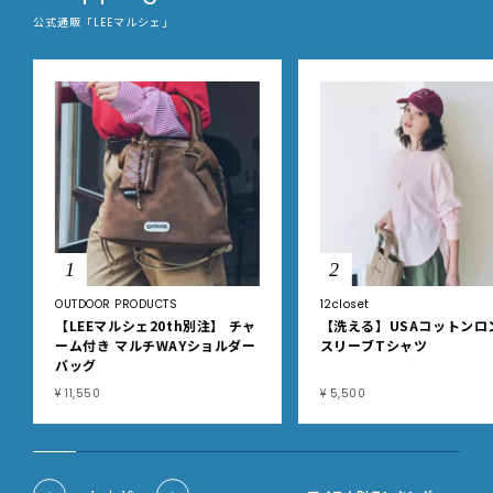
公式通販「LEEマルシェ」
1
2
OUTDOOR PRODUCTS
12closet
【LEEマルシェ20th別注】 チャ
【洗える】USAコットンロ
ーム付き マルチWAYショルダー
スリーブTシャツ
バッグ
¥ 11,550
¥ 5,500