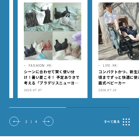
FASHION
LIFE
PR
PR
シーンに合わせて賢く使い分
コンパクトかつ、新生児か
け！暑い夏こそ！ 予定ありきで
頃までずっと快適に使える
考える「ブラデリスニューヨー
面式ベビーカー
ク」の快適ブラジャー
2026.07.07
2026.07.10
2
|
4
すべて見る