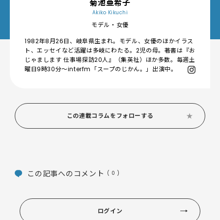
菊池亜希子
Akiko Kikuchi
モデル・女優
1982年8月26日、岐阜県生まれ。モデル、女優のほかイラス
ト、エッセイなど活躍は多岐にわたる。2児の母。著書は『お
じゃまします 仕事場探訪20人』（集英社）ほか多数。毎週土
曜日9時30分〜interfm「スープのじかん。」出演中。
この連載コラムをフォローする
この記事へのコメント
( 0 )
ログイン