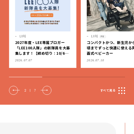
LIFE
LIFE
PR
2027年度・LEE専属ブロガー
コンパクトかつ、新生児か
「LEE100人隊」の新隊員を大募
頃までずっと快適に使える
集します！【締め切り：10/6
面式ベビーカー
（火）】
2026.07.07
2026.07.10
2
|
7
すべて見る