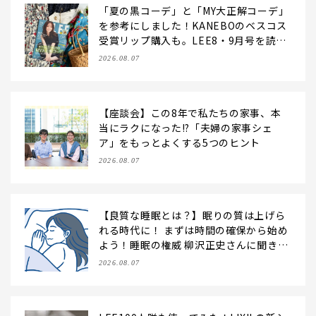
「夏の黒コーデ」と「MY大正解コーデ」
を参考にしました！KANEBOのベスコス
受賞リップ購入も。LEE8・9月号を読ん
だ6人の感想【LEE100人隊のレビューvo
2026.08.07
l.6・2026】
【座談会】この8年で私たちの家事、本
当にラクになった!?「夫婦の家事シェ
ア」をもっとよくする5つのヒント
2026.08.07
【良質な睡眠とは？】眠りの質は上げら
れる時代に！ まずは時間の確保から始め
よう！睡眠の権威 柳沢正史さんに聞きま
した
2026.08.07