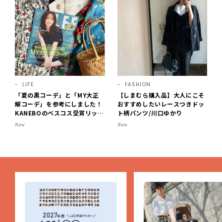
LIFE
FASHION
「夏の黒コーデ」と「MY大正
【しまむら購入品】大人にこそ
解コーデ」を参考にしました！
おすすめしたいレースつきドッ
KANEBOのベスコス受賞リップ
ト柄パンツ/川口ゆかり
購入も。LEE8・9月号を読んだ
New
New
6人の感想【LEE100人隊のレビ
ューvol.6・2026】