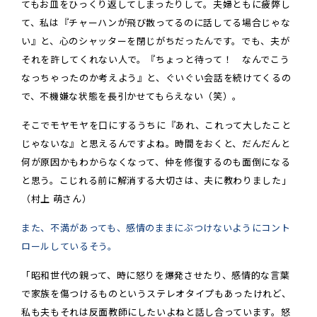
てもお皿をひっくり返してしまったりして。夫婦ともに疲弊し
て、私は『チャーハンが飛び散ってるのに話してる場合じゃな
い』と、心のシャッターを閉じがちだったんです。でも、夫が
それを許してくれない人で。『ちょっと待って！ なんでこう
なっちゃったのか考えよう』と、ぐいぐい会話を続けてくるの
で、不機嫌な状態を長引かせてもらえない（笑）。
そこでモヤモヤを口にするうちに『あれ、これって大したこと
じゃないな』と思えるんですよね。時間をおくと、だんだんと
何が原因かもわからなくなって、仲を修復するのも面倒になる
と思う。こじれる前に解消する大切さは、夫に教わりました」
（村上 萌さん）
また、不満があっても、感情のままにぶつけないようにコント
ロールしているそう。
「昭和世代の親って、時に怒りを爆発させたり、感情的な言葉
で家族を傷つけるものというステレオタイプもあったけれど、
私も夫もそれは反面教師にしたいよねと話し合っています。怒