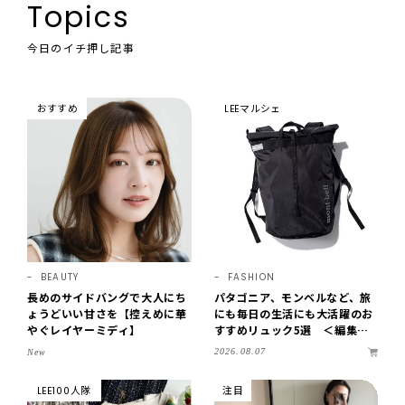
Topics
今日のイチ押し記事
おすすめ
LEEマルシェ
BEAUTY
FASHION
長めのサイドバングで大人にち
パタゴニア、モンベルなど、旅
ょうどいい甘さを【控えめに華
にも毎日の生活にも大活躍のお
やぐレイヤーミディ】
すすめリュック5選 ＜編集部
セレクト＞【LEEマルシェ】
2026.08.07
New
LEE100人隊
注目