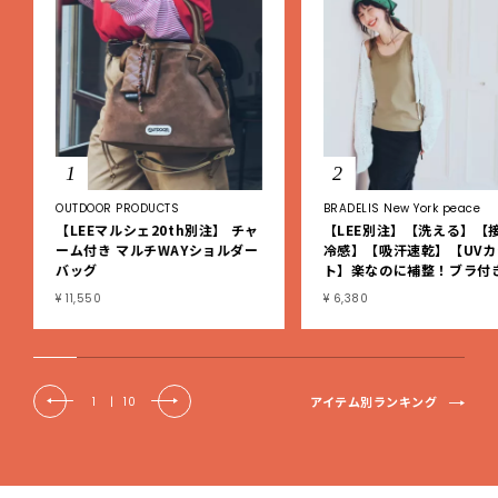
1
2
OUTDOOR PRODUCTS
BRADELIS New York peace
【LEEマルシェ20th別注】 チャ
【LEE別注】【洗える】【
ーム付き マルチWAYショルダー
冷感】【吸汗速乾】【UVカ
バッグ
ト】楽なのに補整！ブラ付
ブタンクトップ
¥ 11,550
¥ 6,380
アイテム別ランキング
1
|
10