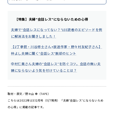
【特集】夫婦“会話レス”にならないための心得
夫婦で“会話レスになってない？”LEE読者のエピソードを例
に解消法をお聞きしました！
【2丁拳銃・川谷修士さん×放送作家・野々村友紀子さん】
仲よし夫婦に聞く“会話レス”脱却のヒント
中村仁美さん夫婦の“会話レス”を防ぐコツ。会話の無い夫
婦にならないよう気を付けていることは？
取材・原文／野々山 幸（TAPE）
こちらは2022年LEE12月号（11/7発売）「夫婦“会話レス”にならないため
の心得」に掲載の記事です。