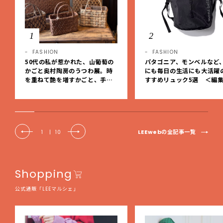
1
2
FASHION
FASHION
50代の私が惹かれた、山葡萄の
パタゴニア、モンベルなど
かごと奥村陶房のうつわ展。時
にも毎日の生活にも大活躍
を重ねて艶を増すかごと、手仕
すすめリュック5選 ＜編
事の美しさに出会いました。【L
レクト＞【LEEマルシェ】
EE DAYS club tanpopo】
LEEwebの全記事一覧
1
|
10
Shopping
公式通販「LEEマルシェ」