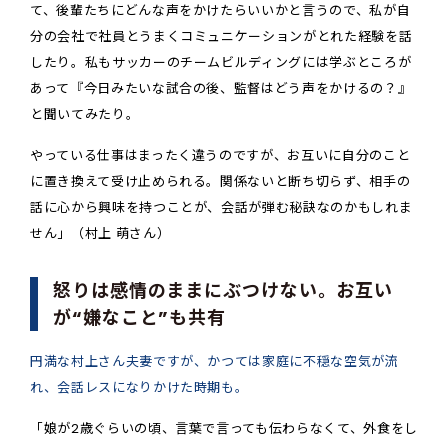
て、後輩たちにどんな声をかけたらいいかと言うので、私が自
分の会社で社員とうまくコミュニケーションがとれた経験を話
したり。私もサッカーのチームビルディングには学ぶところが
あって『今日みたいな試合の後、監督はどう声をかけるの？』
と聞いてみたり。
やっている仕事はまったく違うのですが、お互いに自分のこと
に置き換えて受け止められる。関係ないと断ち切らず、相手の
話に心から興味を持つことが、会話が弾む秘訣なのかもしれま
せん」（村上 萌さん）
怒りは感情のままにぶつけない。お互い
が“嫌なこと”も共有
円満な村上さん夫妻ですが、かつては家庭に不穏な空気が流
れ、会話レスになりかけた時期も。
「娘が2歳ぐらいの頃、言葉で言っても伝わらなくて、外食をし