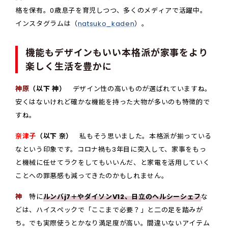
格を保有。0歳息子を育児しつつ、多くのメディアで活躍中。
インスタグラムは（
natsuko_kaden
）。
機能もデザインもいい本格派が家事をより
楽しく生活を豊かに
神原
（以下 神）
デザイン性の高いものが選ばれていますね。
安くはないけれど確かな機能を持った大物が多いのも特徴的で
すね。
奈津子
（以下 奈）
私もそう思いました。本格派が揃っている
なという印象です。コロナ禍も3年目に突入して、家事をもっ
と機械に任せてラクをしてもいいんだ、と家電を活用していく
ことへの罪悪感も減ってきたのかもしれません。
神
特に
ルンバj7＋やダイソンV12、日立のヘルシーシェフ
な
どは、ハイスペックで「ここまで必要？」と二の足を踏みが
ち。でも実際使うとかなり満足度が高い。間違いないアイテム