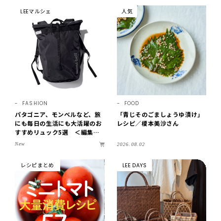
LEEマルシェ
人気
FASHION
FOOD
パタゴニア、モンベルなど、旅
「青じそのごましょうゆ漬け」
にも毎日の生活にも大活躍のお
レシピ／榎本美沙さん
すすめリュック5選 ＜編集部
セレクト＞【LEEマルシェ】
New
2026.08.02
レシピまとめ
LEE DAYS