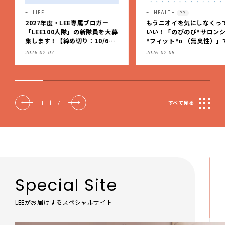
HEALTH
LIFE
PR
PR
もうニオイを気にしなくっても
LIXILの新シャワーヘッド「
いい！「のびのび®サロンシップ
U」なら、5つの水流で美容
®フィット®α （無臭性）」で、
も節水も！
肩こりや足腰のダルさを出先で
2026.07.08
New
もケア
2
|
7
すべて見る
Special Site
LEEがお届けするスペシャルサイト