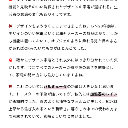
機能と見映えのいい洗練されたデザインの家電が選ばれる。生
活者の意識の変化もありそうですね。
神
デザインもようやくここまできましたね。15〜20年前は、
デザインのいい家電というと海外メーカーの商品ばかり。しか
も機能は置いておいて、オブジェのように飾れる見た目のよさ
があればOKみたいなものがほとんどでした。
奈
確かにデザイン家電とそれ以外にはっきり分かれていた気
がします。今はすべてのメーカーが機能性の高さを前提とし
て、家電の見せ方にも注力していますよね。
神
これについては
バルミューダ
の功績は大きいなと思いま
す。トースターの印象が強いですが、私的には
加湿器のレイン
が画期的でした。壺のような独特なフォルムが美しく、給水は
上部から注ぎ入れるという斬新さ。暮らしの中での使われ方ま
で考慮されていて、素晴らしいなと思いました。