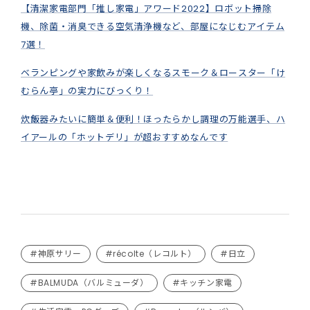
【清潔家電部門「推し家電」アワード2022】ロボット掃除
機、除菌・消臭できる空気清浄機など、部屋になじむアイテム
7選！
ベランピングや家飲みが楽しくなるスモーク＆ロースター「け
むらん亭」の実力にびっくり！
炊飯器みたいに簡単＆便利！ほったらかし調理の万能選手、ハ
イアールの「ホットデリ」が超おすすめなんです
#神原サリー
#récolte（レコルト）
#日立
#BALMUDA（バルミューダ）
#キッチン家電