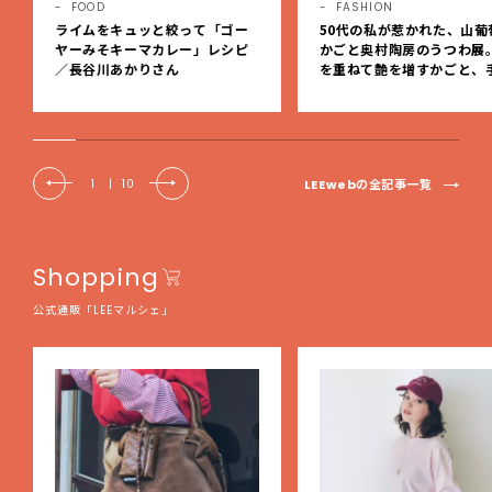
FOOD
FASHION
ライムをキュッと絞って「ゴー
50代の私が惹かれた、山葡
ヤーみそキーマカレー」レシピ
かごと奥村陶房のうつわ展
／長谷川あかりさん
を重ねて艶を増すかごと、
事の美しさに出会いました
EE DAYS club tanpopo
LEEwebの全記事一覧
1
|
10
Shopping
公式通販「LEEマルシェ」