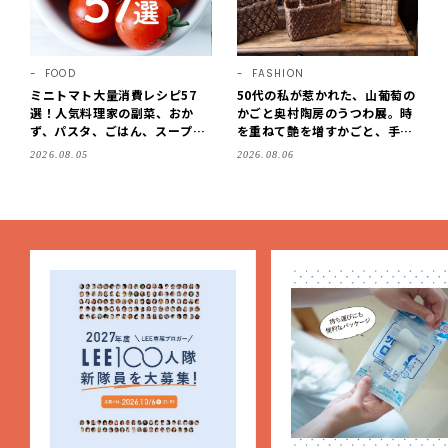
FOOD
FASHION
ミニトマト大量消費レシピ57
50代の私が惹かれた、山葡萄の
選！人気料理家の副菜、おか
かごと奥村陶房のうつわ展。時
ず、パスタ、ごはん、スープま
を重ねて艶を増すかごと、手仕
で【保存版】
事の美しさに出会いました。
2026.08.05
2026.08.06
【LEE DAYS club tanpopo】