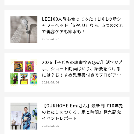
LEE100人隊も使ってみた！LIXILの新シ
ャワーヘッド「SPA U」なら、5つの水流
で美容ケアも節水も！
2026.08.07
2026【子どもの読書悩みQ&A】活字が苦
手、ショート動画ばかり、語彙をつける
には？おすすめ児童書付きでプロがアン
サー！
2026.08.06
【OURHOME Emiさん】最新刊『10年先
のわたしをつくる、家と時間』発売記念
イベントレポート
2026.08.06