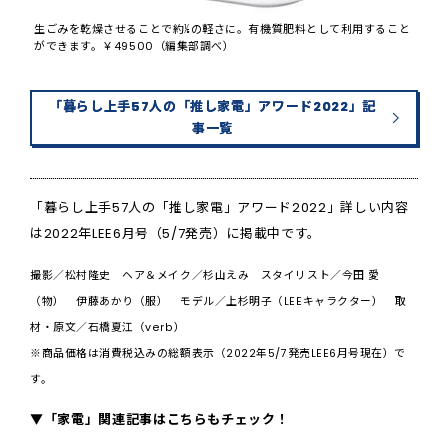
生ごみを乾燥させることで約⅕の軽さに。有機質肥料として利用すること
ができます。￥49500（編集部調べ）
「暮らし上手57人の「推し家電」アワード2022」記
事一覧
「暮らし上手57人の「推し家電」アワード2022」詳しい内容
は2022年LEE6月号（5/7発売）に掲載中です。
撮影／松村隆史 ヘア＆メイク／杉山えみ スタイリスト／今田 愛
（物） 伊藤あかり（服） モデル／上杉明子（LEEキャラクター） 取
材・原文／石橋夏江（verb）
※商品価格は消費税込みの総額表示（2022年5/7発売LEE6月号現在）で
す。
▼「家電」関連記事はこちらもチェック！