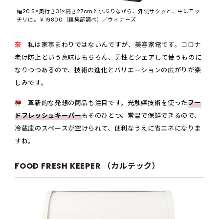
幅20.5×奥行き31×高さ27cmと小ぶりながら、外側サクッと、中はモッ
チリに。￥19800（編集部調べ）／ウィナーズ
奈
私は家事まわりではないんですが、美容家電です。コロナ
老け防止という意味はもちろん、男性とシェアして使うものに
なりつつあるので、技術の進化とバリエーションの広がりが楽
しみです。
神
革新的な発想の商品も注目です。光触媒技術を使った
フー
ドフレッシュキーパー
もそのひとつ。常温で保鮮できるので、
冷蔵庫のスペースが空けられて、便利なうえに省エネになりま
すね。
FOOD FRESH KEEPER
（カルテック）