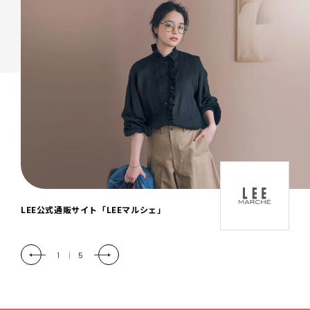
「LEE DAYS」本物志向にときめく。大人カ
ジュアル＆暮らしの雑貨
2
|
5