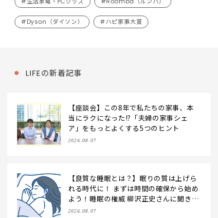
#生活家電・PCグッズ
#Roomba（ルンバ）
#Dyson（ダイソン）
#ハピ家事大賞
LIFEの新着記事
【座談会】この8年で私たちの家事、本
当にラクになった!?「夫婦の家事シェ
ア」をもっとよくする5つのヒント
2026.08.07
【良質な睡眠とは？】眠りの質は上げら
れる時代に！ まずは時間の確保から始め
よう！睡眠の権威 柳沢正史さんに聞きま
した
2026.08.07