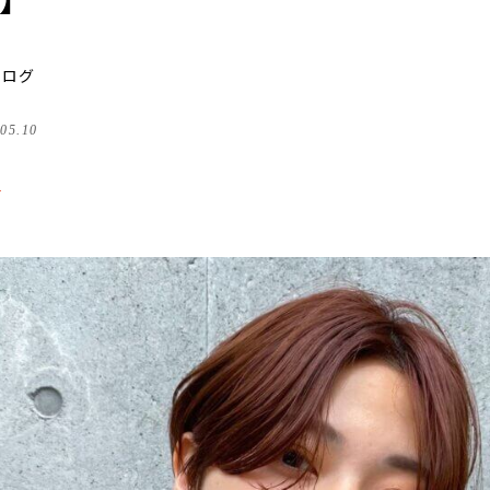
1】
タログ
.05.10
る