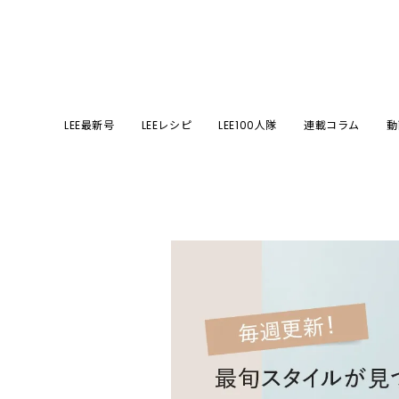
LEE最新号
LEEレシピ
LEE100人隊
連載コラム
動