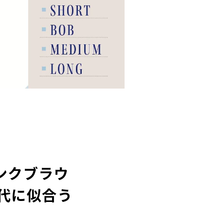
ンクブラウ
0代に似合う