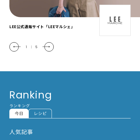
「LEE DAYS」本物志向にときめく。大人カ
ジュアル＆暮らしの雑貨
2
|
5
Ranking
ランキング
今日
レシピ
人気記事