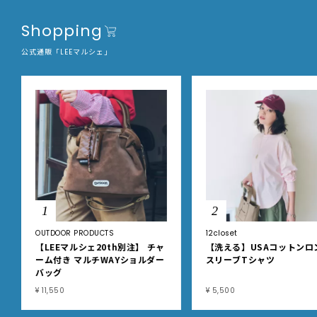
Shopping
公式通販「LEEマルシェ」
1
2
OUTDOOR PRODUCTS
12closet
【LEEマルシェ20th別注】 チャ
【洗える】USAコットンロ
ーム付き マルチWAYショルダー
スリーブTシャツ
バッグ
¥ 11,550
¥ 5,500