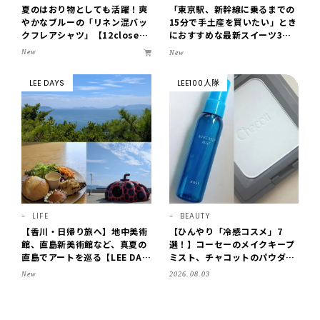
夏のはおり物としても活躍！爽
「東京駅、新幹線に乗るまでの
やかなブルーの「リネン混バッ
15分で手土産を買いたい」とき
クフレアシャツ」【12close
におすすめな最新スイーツ3選
t】
【東京駅改札内・朝8時開店】
New
New
LEE DAYS
LEE100人隊
LIFE
BEAUTY
【香川・日帰り旅へ】地中美術
【ひんやり「冷感コスメ」7
館、直島新美術館など、真夏の
選！】コーセーのメイクキープ
直島でアートを巡る【LEE DAY
ミスト、チャコットのパウダ
S club ミワコ】
ー…40代・30代のリアル愛用
New
2026.08.03
品を拝見♪【2026夏】