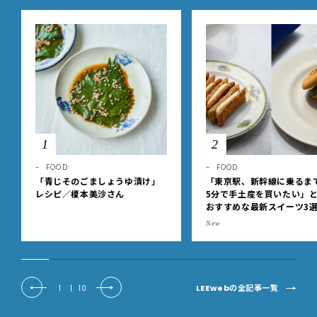
1
2
FOOD
FOOD
「青じそのごましょうゆ漬け」
「東京駅、新幹線に乗るま
レシピ／榎本美沙さん
5分で手土産を買いたい」
おすすめな最新スイーツ3
【東京駅改札内・朝8時開
New
LEEwebの全記事一覧
1
|
10