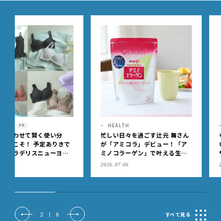
HEALTH
HEALTH
PR
忙しい日々を過ごす辻元 舞さん
もうニオイを気にしなくっ
が「アミコラ」デビュー！「ア
いい！「のびのび®サロン
ミノコラーゲン」で叶える生き
®フィット®α （無臭性）」
生き、うるおいのある毎日へ
肩こりや足腰のダルさを出
2026.07.06
2026.07.08
もケア
2
|
6
すべて見る