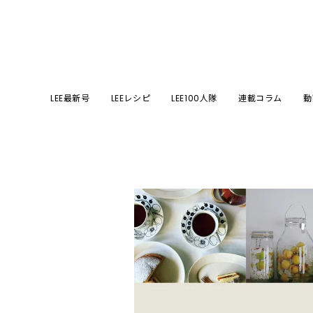
LEE最新号
LEEレシピ
LEE100人隊
連載コラム
動