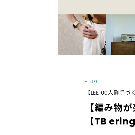
LIFE
【LEE100人隊手
【編み物が
【TB er