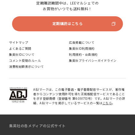
定期購読期間中は、LEEマルシェでの
お買物がいつでも送料無料！
定期購読はこちら
サイトマップ
広告掲載について
よくあるご質問
集英社ID利用規約
集英社IDについて
利用規約・会員規約
コメント投稿のルール
集英社プライバシーガイドライン
消費税総額表示について
ABJマークは、この電子書店・電子書籍配信サービスが、著作権
者からコンテンツ使用許可を得た正規版配信サービスであること
を示す登録商標（登録番号 第6091713号）です。ABJマークの詳
細、ABJマークを掲示しているサービスの一覧は
こちら
。
集英社の各メディアの公式サイト