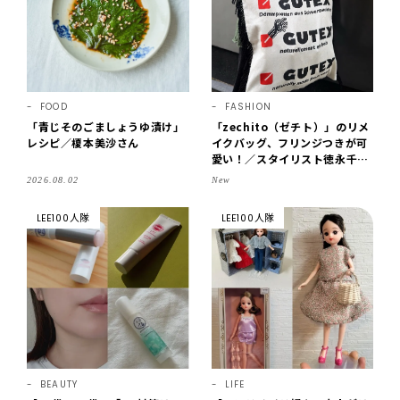
FOOD
FASHION
「青じそのごましょうゆ漬け」
「zechito（ゼチト）」のリメ
レシピ／榎本美沙さん
イクバッグ、フリンジつきが可
愛い！／スタイリスト徳永千夏
さん【おやこども名品】
2026.08.02
New
LEE100人隊
LEE100人隊
BEAUTY
LIFE