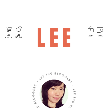
LEE
LEE
Login
Menu
マルシェ
100人隊