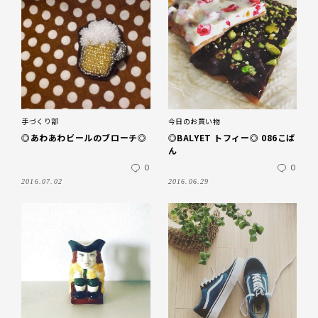
手づくり部
今日のお買い物
◎あわあわビールのブローチ◎
◎BALYET トフィー◎ 086こば
ん
0
0
2016.07.02
2016.06.29