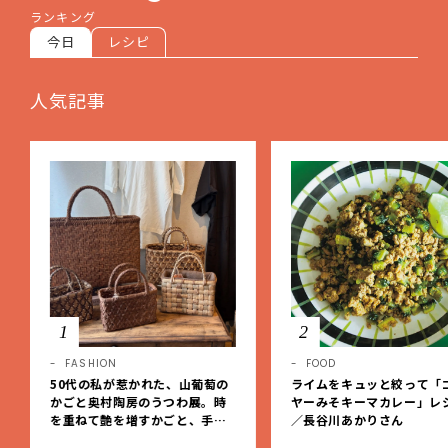
ランキング
今日
レシピ
人気記事
1
2
FASHION
FOOD
50代の私が惹かれた、山葡萄の
ライムをキュッと絞って「
かごと奥村陶房のうつわ展。時
ヤーみそキーマカレー」レ
を重ねて艶を増すかごと、手仕
／長谷川あかりさん
事の美しさに出会いました。【L