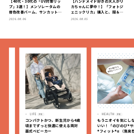
【40代・30代の「UV対策リッ
【ハンドメイド好きの大人がリ
プ」3選！】メンソレータムの
カちゃんに夢中！】「フォトジ
唇色改善バーム、サンカットな
ェニックリカ」購入と、服＆ク
どを「夏の紫外線対策」に愛用
ローゼットの手づくり実例をご
2026.08.06
2026.08.05
中です【LEE読者のイチ押しコ
紹介【LEE100人隊・2026】
スメ・2026】
LIFE
HEALTH
PR
PR
コンパクトかつ、新生児から4歳
もうニオイを気にしなくっ
頃までずっと快適に使える両対
いい！「のびのび®サロン
面式ベビーカー
®フィット®α （無臭性）」