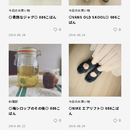
今日のお買い物
今日のお買い物
◎貴族なジャグ◎ 086こばん
◎VANS OLD SKOOL◎ 086こ
ばん
0
0
2016.06.28
2016.06.24
料理部
今日のお買い物
◎梅シロップのその後◎ 086こ
◎NIKE エアリフト◎ 086こば
ばん
ん
0
0
2016.06.22
2016.06.20