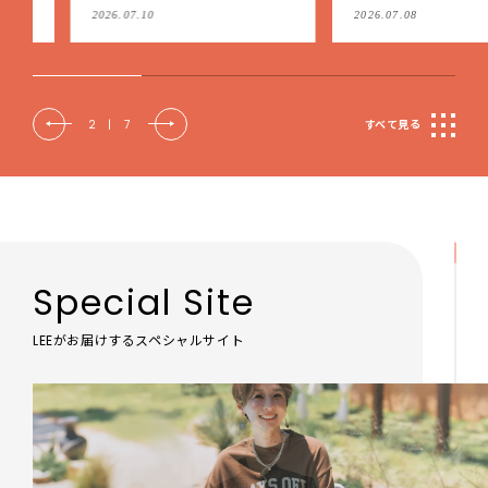
肩こりや足腰のダルさを出
2026.07.10
2026.07.08
もケア
2
|
7
すべて見る
Special Site
LEEがお届けするスペシャルサイト