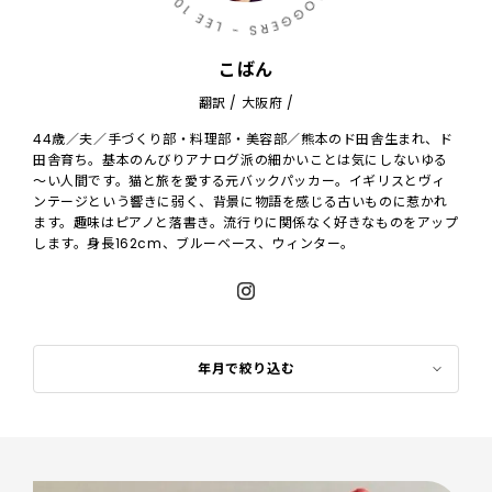
こばん
翻訳 / 大阪府 /
44歳／夫／手づくり部・料理部・美容部／熊本のド田舎生まれ、ド
田舎育ち。基本のんびりアナログ派の細かいことは気にしないゆる
～い人間です。猫と旅を愛する元バックパッカー。イギリスとヴィ
ンテージという響きに弱く、背景に物語を感じる古いものに惹かれ
ます。趣味はピアノと落書き。流行りに関係なく好きなものをアップ
します。身長162cm、ブルーベース、ウィンター。