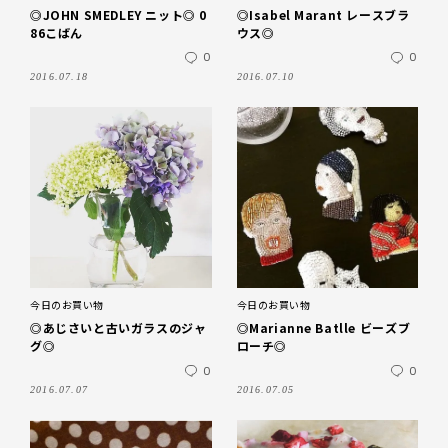
◎JOHN SMEDLEY ニット◎ 0
◎Isabel Marant レースブラ
86こばん
ウス◎
0
0
2016.07.18
2016.07.10
今日のお買い物
今日のお買い物
◎あじさいと古いガラスのジャ
◎Marianne Batlle ビーズブ
グ◎
ローチ◎
0
0
2016.07.07
2016.07.05