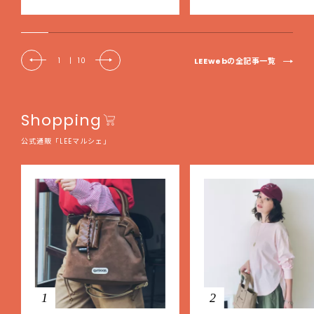
EE DAYS club tanpopo】
LEEwebの全記事一覧
1
|
10
Shopping
公式通販「LEEマルシェ」
1
2