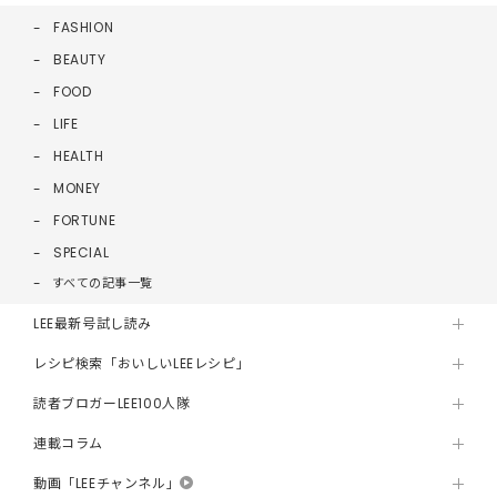
FASHION
BEAUTY
FOOD
LIFE
HEALTH
MONEY
FORTUNE
SPECIAL
すべての記事一覧
LEE最新号試し読み
レシピ検索「おいしいLEEレシピ」
読者ブロガーLEE100人隊
連載コラム
動画「LEEチャンネル」