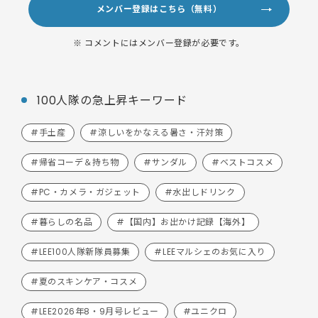
メンバー登録はこちら（無料）
※ コメントにはメンバー登録が必要です。
100人隊の急上昇キーワード
#手土産
#涼しいをかなえる暑さ・汗対策
#帰省コーデ＆持ち物
#サンダル
#ベストコスメ
#PC・カメラ・ガジェット
#水出しドリンク
#暮らしの名品
#【国内】お出かけ記録【海外】
#LEE100人隊新隊員募集
#LEEマルシェのお気に入り
#夏のスキンケア・コスメ
#LEE2026年8・9月号レビュー
#ユニクロ