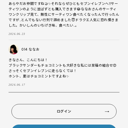
あらやだお仲間ですね🤝✨️それならぜひともセブンイレブンへ‼️サー
ティワンのように並ばずとも購入できます😂ななおさんのサーティ
ワンクリップ見て、無性にサーティワン食べたくなったんで行ったん
ですが…とんでもない行列で諦めました😇ドラクエ人気に恐れ慄きま
した。かいしんのいちげき味、食べたい…。
2026.06.23
014 ななお
きなさん、こんにちは！

ブラックサンダーもチョコミントも大好きな私には至福の組合せ😍

さっそくセブンイレブンに走らなくては！

ホント、夏はチョコミントですよね✨
2026.06.17
ログイン