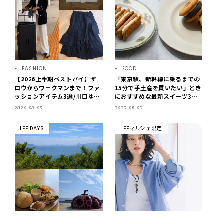
FASHION
FOOD
【2026上半期ベストバイ】ザ
「東京駅、新幹線に乗るまでの
ロウからワークマンまで！ファ
15分で手土産を買いたい」とき
ッションアイテム3選/川口ゆか
におすすめな最新スイーツ3選
り
【東京駅改札内・朝8時開店】
2026.08.05
2026.08.05
LEE DAYS
LEEマルシェ限定