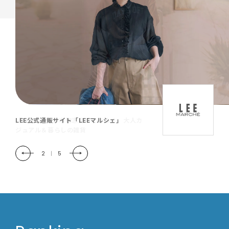
「LEE DAYS」本物志向にときめく。大人カ
ジュアル＆暮らしの雑貨
2
|
5