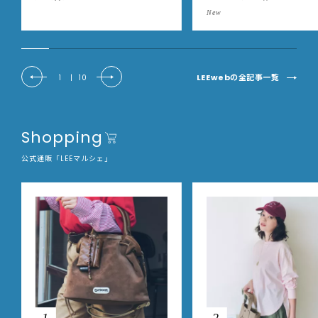
事の美しさに出会いました
New
EE DAYS club tanpopo
LEEwebの全記事一覧
1
|
10
Shopping
公式通販「LEEマルシェ」
1
2