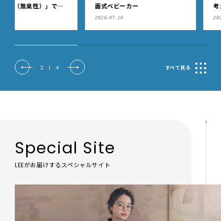
面式ベビーカー
考える「ブラデリスニュー
ク」の快適ブラジャー
2026.07.10
2026.07.07
2
|
4
すべて見る
Special Site
LEEがお届けするスペシャルサイト