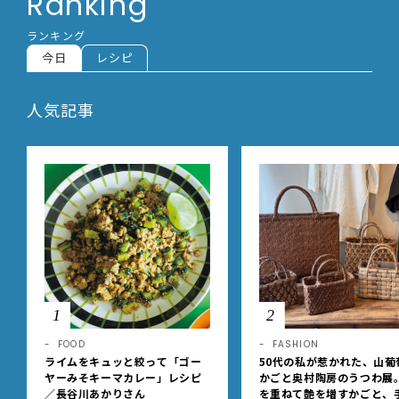
Ranking
ランキング
今日
レシピ
人気記事
1
2
FOOD
FASHION
ライムをキュッと絞って「ゴー
50代の私が惹かれた、山葡
ヤーみそキーマカレー」レシピ
かごと奥村陶房のうつわ展
／長谷川あかりさん
を重ねて艶を増すかごと、