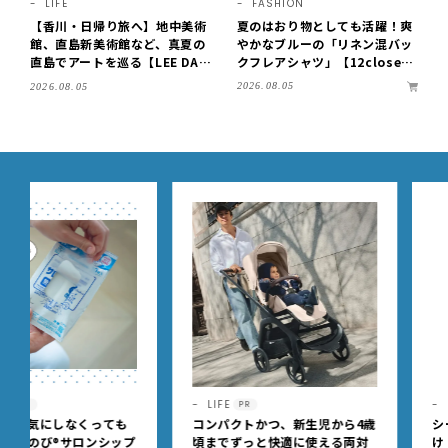
LIFE
FASHION
【香川・日帰り旅へ】地中美術
夏のはおり物としても活躍！爽
館、直島新美術館など、真夏の
やかなブルーの「リネン混バッ
直島でアートを巡る【LEE DAY
クフレアシャツ」【12close
S club ミワコ】
t】
2026.08.05
2026.08.05
LIFE
FASHION
PR
PR
コンパクトかつ、新生児から4歳
シーンに合わせて賢く使い
頃までずっと快適に使える両対
け！暑い夏こそ！ 予定あり