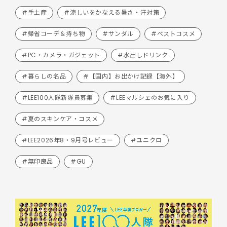
#手土産
#涼しいをかなえる暑さ・汗対策
#帰省コーデ＆持ち物
#サンダル
#ベストコスメ
#PC・カメラ・ガジェット
#水出しドリンク
#暮らしの名品
#【国内】お出かけ記録【海外】
#LEE100人隊新隊員募集
#LEEマルシェのお気に入り
#夏のスキンケア・コスメ
#LEE2026年8・9月号レビュー
#ユニクロ
#無印良品
#GU