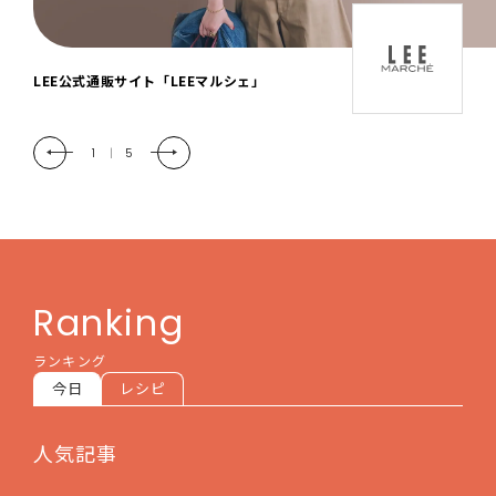
「LEE DAYS」本物志向にときめく。大人カ
ジュアル＆暮らしの雑貨
2
|
5
Ranking
ランキング
今日
レシピ
人気記事