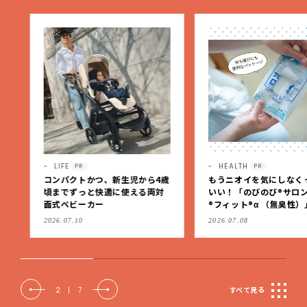
LIFE
HEALTH
PR
PR
コンパクトかつ、新生児から4歳
もうニオイを気にしなくっ
頃までずっと快適に使える両対
いい！「のびのび®サロン
面式ベビーカー
®フィット®α （無臭性）」
肩こりや足腰のダルさを出
2026.07.10
2026.07.08
もケア
2
|
7
すべて見る