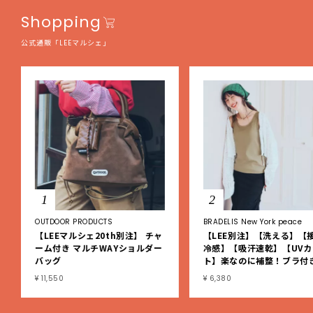
Shopping
公式通販「LEEマルシェ」
1
2
OUTDOOR PRODUCTS
BRADELIS New York peace
【LEEマルシェ20th別注】 チャ
【LEE別注】【洗える】【
ーム付き マルチWAYショルダー
冷感】【吸汗速乾】【UVカ
バッグ
ト】楽なのに補整！ブラ付
ブタンクトップ
¥ 11,550
¥ 6,380