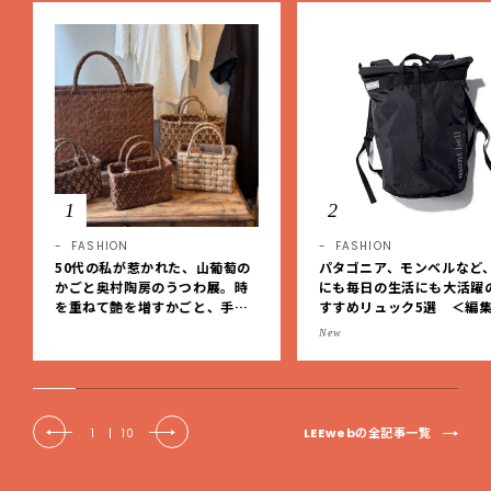
1
2
FASHION
FASHION
50代の私が惹かれた、山葡萄の
パタゴニア、モンベルなど
かごと奥村陶房のうつわ展。時
にも毎日の生活にも大活躍
を重ねて艶を増すかごと、手仕
すすめリュック5選 ＜編
事の美しさに出会いました。【L
レクト＞【LEEマルシェ】
New
EE DAYS club tanpopo】
LEEwebの全記事一覧
1
|
10