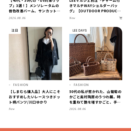
【40代・30代の「UV対策リッ
LEEマルシェ別注「チャーム付
プ」3選！】メンソレータムの
きマルチWAYショルダーバッ
唇色改善バーム、サンカットな
グ」【OUTDOOR PRODUCT
どを「夏の紫外線対策」に愛用
S ×LEE100人隊】第3弾はリッ
New
2026.08.06
中です【LEE読者のイチ押しコ
チ映えにこだわり！
スメ・2026】
注目
LEE DAYS
FASHION
FASHION
【しまむら購入品】大人にこそ
50代の私が惹かれた、山葡萄の
おすすめしたいレースつきドッ
かごと奥村陶房のうつわ展。時
ト柄パンツ/川口ゆかり
を重ねて艶を増すかごと、手仕
事の美しさに出会いました。
New
2026.08.06
【LEE DAYS club tanpopo】