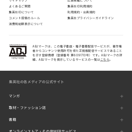
サイトマップ
広告掲載について
よくあるご質問
集英社ID利用規約
集英社IDについて
利用規約・会員規約
コメント投稿のルール
集英社プライバシーガイドライン
消費税総額表示について
ABJマークは、この電子書店・電子書籍配信サービスが、著作権
者からコンテンツ使用許可を得た正規版配信サービスであること
を示す登録商標（登録番号 第6091713号）です。ABJマークの詳
細、ABJマークを掲示しているサービスの一覧は
こちら
。
集英社の各メディアの公式サイト
マンガ
取材・ファッション誌
書籍
オンラインストア・その他WEBサービス