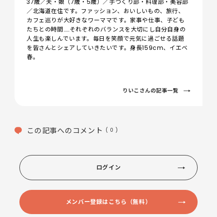
37歳／夫・娘（7歳・5歳）／手づくり部・料理部・美容部
／北海道在住です。ファッション、おいしいもの、旅行、
カフェ巡りが大好きなワーママです。家事や仕事、子ども
たちとの時間……それぞれのバランスを大切にし自分自身の
人生も楽しんでいます。毎日を笑顔で元気に過ごせる話題
を皆さんとシェアしていきたいです。身長159cm、イエベ
春。
りいこさんの記事一覧
この記事へのコメント
( 0 )
ログイン
メンバー登録はこちら（無料）