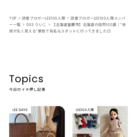
TOP
読者ブロガーLEE100人隊
読者ブロガーLEE100人隊メンバ
ー一覧
003 りいこ
【北海道室蘭市】北海道の自然100選｜”地
球が丸く見える”景色で有名なスポットに行ってきました◎
Topics
今日のイチ押し記事
LEE DAYS
LEE100人隊