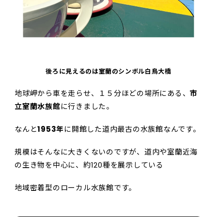
後ろに見えるのは室蘭のシンボル白鳥大橋
地球岬から車を走らせ、１５分ほどの場所にある、
市
立室蘭水族館
に行きました。
なんと
1953年
に開館した道内最古の水族館なんです。
規模はそんなに大きくないのですが、道内や室蘭近海
の生き物を中心に、約120種を展示している
地域密着型のローカル水族館です。