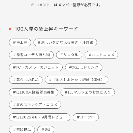
※ コメントにはメンバー登録が必要です。
100人隊の急上昇キーワード
#手土産
#涼しいをかなえる暑さ・汗対策
#帰省コーデ＆持ち物
#サンダル
#ベストコスメ
#PC・カメラ・ガジェット
#水出しドリンク
#暮らしの名品
#【国内】お出かけ記録【海外】
#LEE100人隊新隊員募集
#LEEマルシェのお気に入り
#夏のスキンケア・コスメ
#LEE2026年8・9月号レビュー
#ユニクロ
#無印良品
#GU