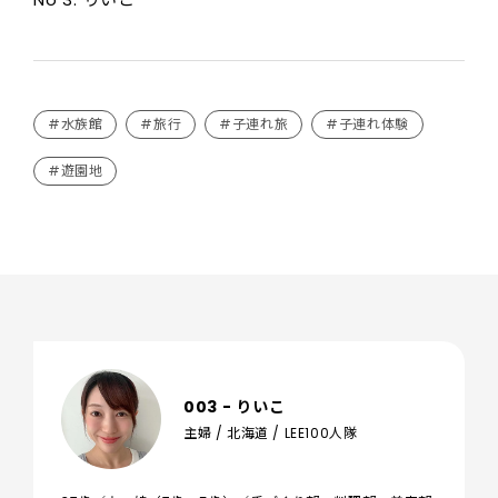
#水族館
#旅行
#子連れ旅
#子連れ体験
#遊園地
003 - りいこ
主婦 / 北海道 / LEE100人隊