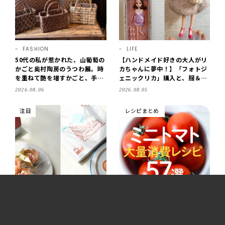
FASHION
LIFE
50代の私が惹かれた、山葡萄の
【ハンドメイド好きの大人がリ
かごと奥村陶房のうつわ展。時
カちゃんに夢中！】「フォトジ
を重ねて艶を増すかごと、手仕
ェニックリカ」購入と、服＆ク
事の美しさに出会いました。
ローゼットの手づくり実例をご
2026.08.06
2026.08.05
【LEE DAYS club tanpopo】
紹介【LEE100人隊・2026】
注目
レシピまとめ
FOOD
FOOD
早朝や夜の出発でも安心！東京
ミニトマト大量消費レシピ57
駅改札内で買えるおすすめ手土
選！人気料理家の副菜、おか