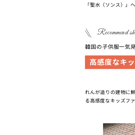
「聖水（ソンス）」
Recommend sh
韓国の子供服一気
高感度なキッ
れんが造りの建物に鮮
る高感度なキッズフ