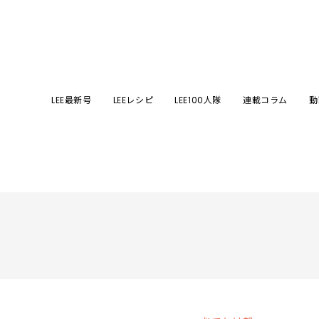
LEE最新号
LEEレシピ
LEE100人隊
連載コラム
動